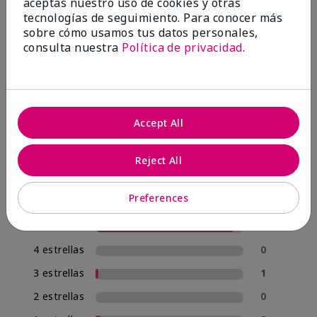
aceptas nuestro uso de cookies y otras
OPINIONES
tecnologías de seguimiento. Para conocer más
sobre cómo usamos tus datos personales,
consulta nuestra
Política de privacidad
.
4.8
57 Reseñas
Accept All
Escribir Una Opinión
95%
Reject All
de los encuestados recomendaría a un amigo.
Preferences
5 estrellas
54
4 estrellas
0
3 estrellas
1
2 estrellas
0