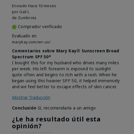
Enviado
Hace 10 meses
por
Gail L
de
Zumbrota
Comprador verificado
Evaluado en
marykay.com/en-us/
Comentarios sobre Mary Kay® Sunscreen Broad
Spectrum SPF 50*
I bought this for my husband who drives many miles
per week. His left forearm is exposed to sunlight
quite often and begins to itch with a rash. When he
began using this heavier SPF 50, it helped immensely
and we feel better to escape effects of skin cancer.
Mostrar Traducción
Conclusión
Sí, recomendaría a un amigo
¿Le ha resultado útil esta
opinión?