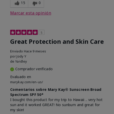
15
0
Marcar esta opinión
5
Great Protection and Skin Care
Enviado
Hace 9 meses
por
Jody Y
de
Yardley
Comprador verificado
Evaluado en
marykay.com/en-us/
Comentarios sobre Mary Kay® Sunscreen Broad
Spectrum SPF 50*
I bought this product for my trip to Hawaii .. very hot
sun and it worked GREAT! No sunburn and great for
my skin!