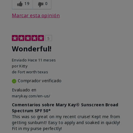
19
0
Marcar esta opinión
5
Wonderful!
Enviado
Hace 11 meses
por
Kitty
de
Fort worth texas
Comprador verificado
Evaluado en
marykay.com/en-us/
Comentarios sobre Mary Kay® Sunscreen Broad
Spectrum SPF 50*
This was so great on my recent cruise! Kept me from
getting sunburnt! Easy to apply and soaked in quickly!
Fit in my purse perfectly!