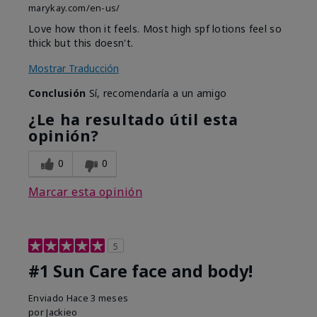
marykay.com/en-us/
Love how thon it feels. Most high spf lotions feel so
thick but this doesn't.
Mostrar Traducción
Conclusión
Sí, recomendaría a un amigo
¿Le ha resultado útil esta
opinión?
0
0
Marcar esta opinión
5
#1 Sun Care face and body!
Enviado
Hace 3 meses
por
Jackieo