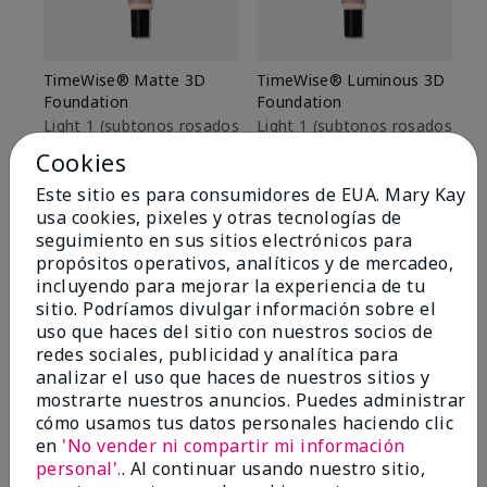
TimeWise® Matte 3D
TimeWise® Luminous 3D
Sk
Foundation
Foundation
De
es
Light 1​ (subtonos rosados
Light 1​ (subtonos rosados
fríos)
fríos)
$9
Cookies
$28.00
$28.00
Este sitio es para consumidores de EUA. Mary Kay
usa cookies, pixeles y otras tecnologías de
seguimiento en sus sitios electrónicos para
propósitos operativos, analíticos y de mercadeo,
incluyendo para mejorar la experiencia de tu
sitio. Podríamos divulgar información sobre el
uso que haces del sitio con nuestros socios de
redes sociales, publicidad y analítica para
analizar el uso que haces de nuestros sitios y
mostrarte nuestros anuncios. Puedes administrar
cómo usamos tus datos personales haciendo clic
en
'No vender ni compartir mi información
personal'.
. Al continuar usando nuestro sitio,