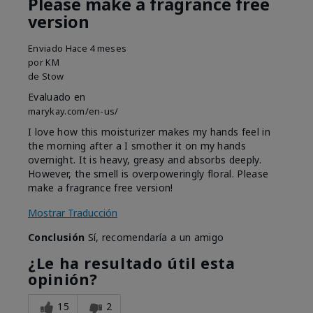
Please make a fragrance free
version
Enviado
Hace 4 meses
por
KM
de
Stow
Evaluado en
marykay.com/en-us/
I love how this moisturizer makes my hands feel in
the morning after a I smother it on my hands
overnight. It is heavy, greasy and absorbs deeply.
However, the smell is overpoweringly floral. Please
make a fragrance free version!
Mostrar Traducción
Conclusión
Sí, recomendaría a un amigo
¿Le ha resultado útil esta
opinión?
15
2