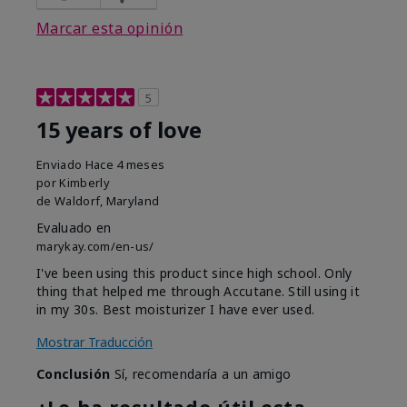
Marcar esta opinión
5
15 years of love
Enviado
Hace 4 meses
por
Kimberly
de
Waldorf, Maryland
Evaluado en
marykay.com/en-us/
I've been using this product since high school. Only
thing that helped me through Accutane. Still using it
in my 30s. Best moisturizer I have ever used.
Mostrar Traducción
Conclusión
Sí, recomendaría a un amigo