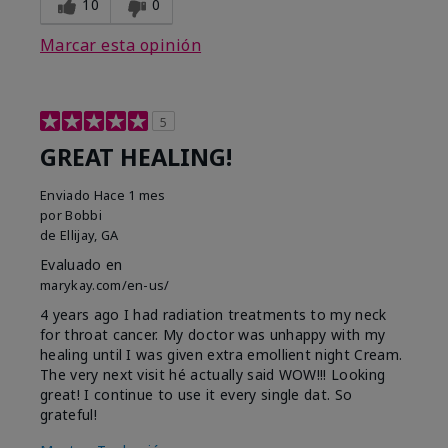
10
0
Marcar esta opinión
5
GREAT HEALING!
Enviado
Hace 1 mes
por
Bobbi
de
Ellijay, GA
Evaluado en
marykay.com/en-us/
4 years ago I had radiation treatments to my neck
for throat cancer. My doctor was unhappy with my
healing until I was given extra emollient night Cream.
The very next visit hé actually said WOW!!! Looking
great! I continue to use it every single dat. So
grateful!