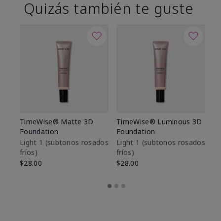
Quizás también te guste
TimeWise® Matte 3D
TimeWise® Luminous 3D
Sk
Foundation
Foundation
De
es
Light 1​ (subtonos rosados
Light 1​ (subtonos rosados
fríos)
fríos)
$9
$28.00
$28.00