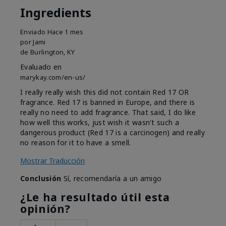
Ingredients
Enviado
Hace 1 mes
por
Jami
de
Burlington, KY
Evaluado en
marykay.com/en-us/
I really really wish this did not contain Red 17 OR
fragrance. Red 17 is banned in Europe, and there is
really no need to add fragrance. That said, I do like
how well this works, just wish it wasn't such a
dangerous product (Red 17 is a carcinogen) and really
no reason for it to have a smell.
Mostrar Traducción
Conclusión
Sí, recomendaría a un amigo
¿Le ha resultado útil esta
opinión?