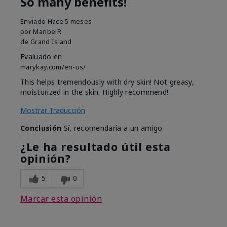
So many benefits!
Enviado
Hace 5 meses
por
MaribelR
de
Grand Island
Evaluado en
marykay.com/en-us/
This helps tremendously with dry skin! Not greasy,
moisturized in the skin. Highly recommend!
Mostrar Traducción
Conclusión
Sí, recomendaría a un amigo
¿Le ha resultado útil esta
opinión?
5
0
Marcar esta opinión