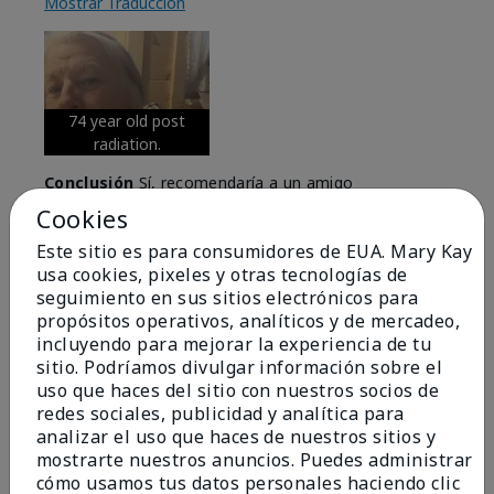
Mostrar Traducción
74 year old post
radiation.
Conclusión
Sí, recomendaría a un amigo
Cookies
¿Le ha resultado útil esta
opinión?
Este sitio es para consumidores de EUA. Mary Kay
usa cookies, pixeles y otras tecnologías de
6
0
seguimiento en sus sitios electrónicos para
propósitos operativos, analíticos y de mercadeo,
Marcar esta opinión
incluyendo para mejorar la experiencia de tu
sitio. Podríamos divulgar información sobre el
uso que haces del sitio con nuestros socios de
redes sociales, publicidad y analítica para
5
analizar el uso que haces de nuestros sitios y
Great Night time emollient
mostrarte nuestros anuncios. Puedes administrar
cómo usamos tus datos personales haciendo clic