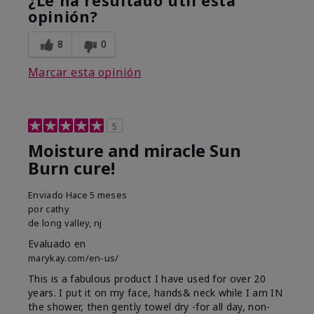
¿Le ha resultado útil esta
opinión?
8
0
Marcar esta opinión
5
Moisture and miracle Sun
Burn cure!
Enviado
Hace 5 meses
por
cathy
de
long valley, nj
Evaluado en
marykay.com/en-us/
This is a fabulous product I have used for over 20
years. I put it on my face, hands& neck while I am IN
the shower, then gently towel dry -for all day, non-