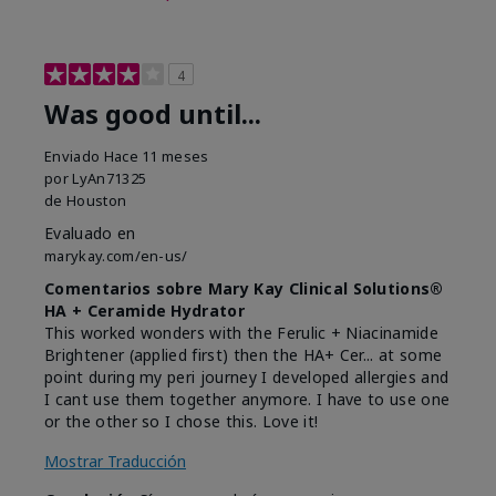
4
Was good until...
Enviado
Hace 11 meses
por
LyAn71325
de
Houston
Evaluado en
marykay.com/en-us/
Comentarios sobre Mary Kay Clinical Solutions®
HA + Ceramide Hydrator
This worked wonders with the Ferulic + Niacinamide
Brightener (applied first) then the HA+ Cer... at some
point during my peri journey I developed allergies and
I cant use them together anymore. I have to use one
or the other so I chose this. Love it!
Mostrar Traducción