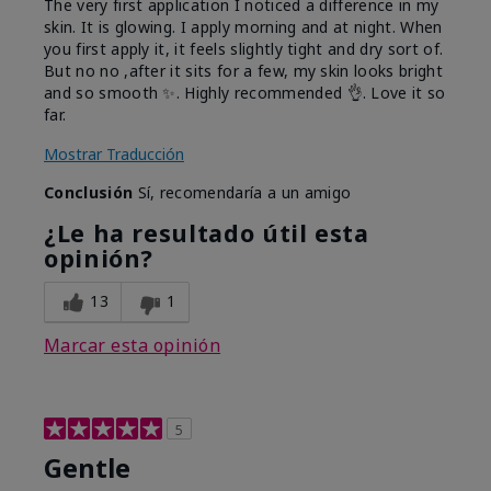
The very first application I noticed a difference in my
skin. It is glowing. I apply morning and at night. When
you first apply it, it feels slightly tight and dry sort of.
But no no ,after it sits for a few, my skin looks bright
and so smooth ✨️. Highly recommended 👌. Love it so
far.
Mostrar Traducción
Conclusión
Sí, recomendaría a un amigo
¿Le ha resultado útil esta
opinión?
13
1
Marcar esta opinión
5
Gentle