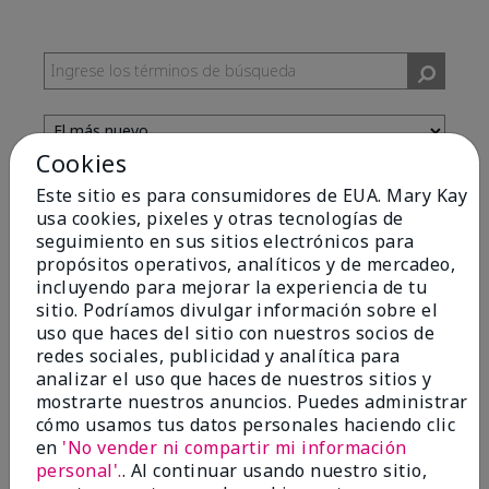
Cookies
Este sitio es para consumidores de EUA. Mary Kay
Evaluado por 13 clientes
usa cookies, pixeles y otras tecnologías de
seguimiento en sus sitios electrónicos para
propósitos operativos, analíticos y de mercadeo,
incluyendo para mejorar la experiencia de tu
5
sitio. Podríamos divulgar información sobre el
uso que haces del sitio con nuestros socios de
Yeh! I really works
redes sociales, publicidad y analítica para
analizar el uso que haces de nuestros sitios y
Enviado
Hace 4 meses
mostrarte nuestros anuncios. Puedes administrar
por
Char
cómo usamos tus datos personales haciendo clic
de
Detroit, Mi
en
'No vender ni compartir mi información
Evaluado en
personal'.
. Al continuar usando nuestro sitio,
marykay.com/en-us/