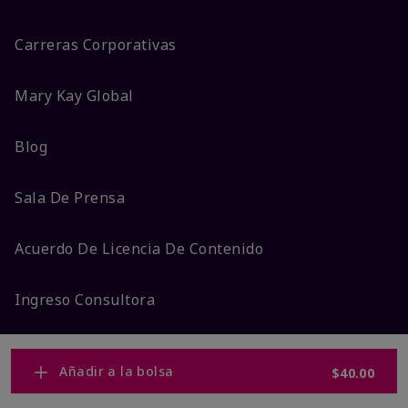
Carreras Corporativas
Mary Kay Global
Blog
Sala De Prensa
Acuerdo De Licencia De Contenido
Ingreso Consultora
© ©2025 Mary Kay Inc. Todos los derechos
Añadir a la bolsa
$40.00
reservados.
No vender/Preferencias de cookies