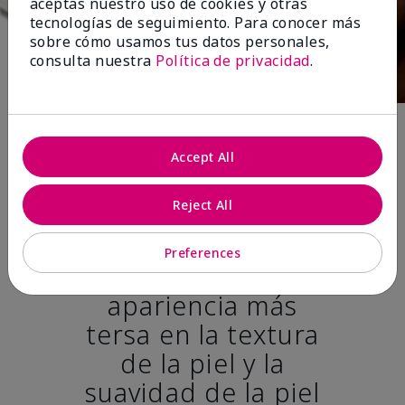
aceptas nuestro uso de cookies y otras
tecnologías de seguimiento. Para conocer más
sobre cómo usamos tus datos personales,
consulta nuestra
Política de privacidad
.
Después de 12
Accept All
semanas:*
Reject All
100% de las
Preferences
mujeres tuvo una
apariencia más
tersa en la textura
de la piel y la
suavidad de la piel