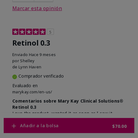
Marcar esta opinión
5
Retinol 0.3
Enviado
Hace 9 meses
por
Shelley
de
Lynn Haven
Comprador verificado
Evaluado en
marykay.com/en-us/
Comentarios sobre Mary Kay Clinical Solutions®
Retinol 0.3
Love the product, wanted it as soon as I saw it.
Mostrar Traducción
Añadir a la bolsa
$70.00
Conclusión
Sí, recomendaría a un amigo