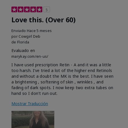
5
Love this. (Over 60)
Enviado
Hace 5 meses
por
Cowgirl Deb
de
Florida
Evaluado en
marykay.com/en-us/
I have used prescription Retin - A and it was a little
too harsh. I've tried a lot of the higher end Retinols
and without a doubt the MK is the best. I have seen
a brightening , softening of skin , wrinkles , and
fading of dark spots. I now keep two extra tubes on
hand so I don't run out.
Mostrar Traducción