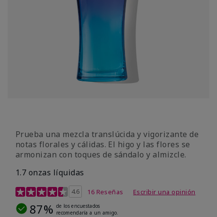
Prueba una mezcla translúcida y vigorizante de
notas florales y cálidas. El higo y las flores se
armonizan con toques de sándalo y almizcle.
1.7 onzas líquidas
Calificación de clientes de 4,5 de 5
4.6
16 Reseñas
Escribir una opinión
87%
de los encuestados
recomendaría a un amigo.