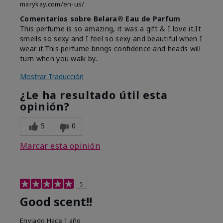
marykay.com/en-us/
Comentarios sobre Belara® Eau de Parfum
This perfume is so amazing, it was a gift & I love it.It
smells so sexy and I feel so sexy and beautiful when I
wear it.This perfume brings confidence and heads will
turn when you walk by.
Mostrar Traducción
¿Le ha resultado útil esta
opinión?
5
0
Marcar esta opinión
5
Good scent!!
Enviado
Hace 1 año