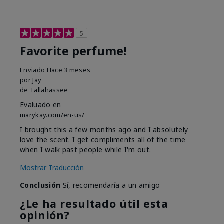
5
Favorite perfume!
Enviado
Hace 3 meses
por
Jay
de
Tallahassee
Evaluado en
marykay.com/en-us/
I brought this a few months ago and I absolutely
love the scent. I get compliments all of the time
when I walk past people while I'm out.
Mostrar Traducción
Conclusión
Sí, recomendaría a un amigo
¿Le ha resultado útil esta
opinión?