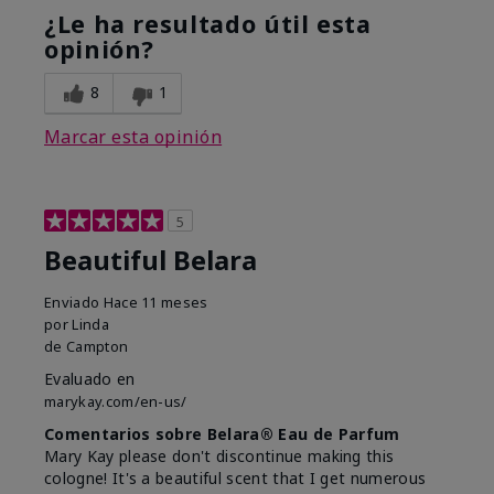
¿Le ha resultado útil esta
opinión?
8
1
Marcar esta opinión
5
Beautiful Belara
Enviado
Hace 11 meses
por
Linda
de
Campton
Evaluado en
marykay.com/en-us/
Comentarios sobre Belara® Eau de Parfum
Mary Kay please don't discontinue making this
cologne! It's a beautiful scent that I get numerous