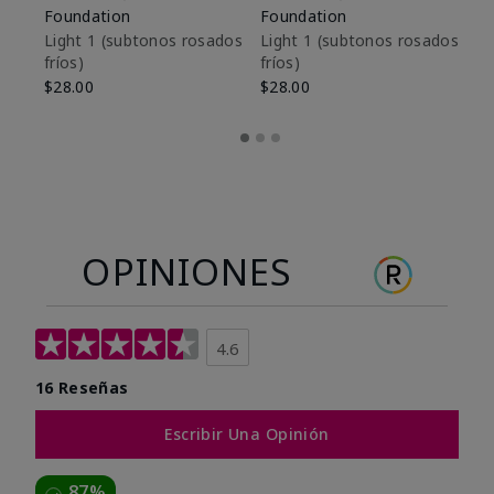
Foundation
Foundation
De
es
Light 1​ (subtonos rosados
Light 1​ (subtonos rosados
fríos)
fríos)
$9
$28.00
$28.00
OPINIONES
4.6
16 Reseñas
Escribir Una Opinión
87%