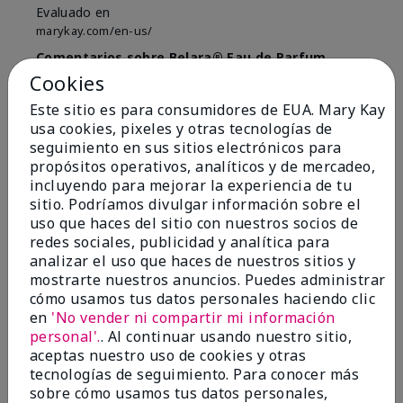
Evaluado en
marykay.com/en-us/
Comentarios sobre Belara® Eau de Parfum
Used for over 10 years. Best smell!
Cookies
Mostrar Traducción
Este sitio es para consumidores de EUA. Mary Kay
usa cookies, pixeles y otras tecnologías de
Conclusión
Sí, recomendaría a un amigo
seguimiento en sus sitios electrónicos para
propósitos operativos, analíticos y de mercadeo,
¿Le ha resultado útil esta
incluyendo para mejorar la experiencia de tu
opinión?
sitio. Podríamos divulgar información sobre el
uso que haces del sitio con nuestros socios de
4
0
redes sociales, publicidad y analítica para
analizar el uso que haces de nuestros sitios y
Marcar esta opinión
mostrarte nuestros anuncios. Puedes administrar
cómo usamos tus datos personales haciendo clic
en
'No vender ni compartir mi información
personal'.
. Al continuar usando nuestro sitio,
5
aceptas nuestro uso de cookies y otras
Kristen
tecnologías de seguimiento. Para conocer más
sobre cómo usamos tus datos personales,
Enviado
Hace 10 meses