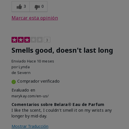
3
0
Marcar esta opinión
3
Smells good, doesn't last long
Enviado
Hace 10 meses
por
Lynda
de
Severn
Comprador verificado
Evaluado en
marykay.com/en-us/
Comentarios sobre Belara® Eau de Parfum
I like the scent, I couldn't smell it on my wrists any
longer by mid-day.
Mostrar Traducción