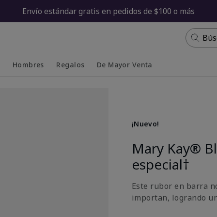
Envío estándar gratis en pedidos de $100 o más
Bús
s
Hombres
Regalos
De Mayor Venta
Collapsed
Expanded
¡Nuevo!
Mary Kay® Bl
especial†
Este rubor en barra n
importan, logrando u