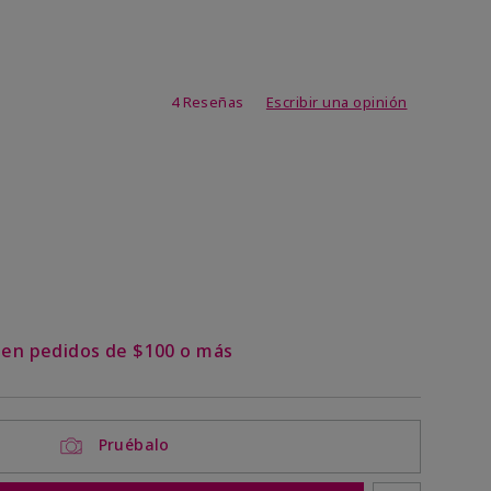
de 3,1 de 5
4 Reseñas
Escribir una opinión
s en pedidos de $100 o más
Pruébalo