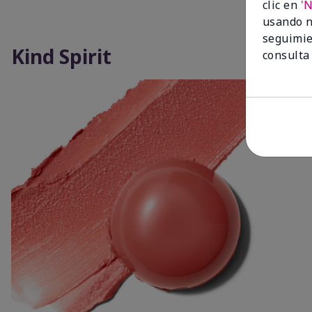
clic en
'
usando n
seguimie
Kind Spirit
consulta