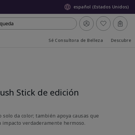
español (Estados Unidos)
queda
Sé Consultora de Belleza
Descubre
Collapsed
Expanded
ush Stick de edición
o solo da color; también apoya causas que
n impacto verdaderamente hermoso.