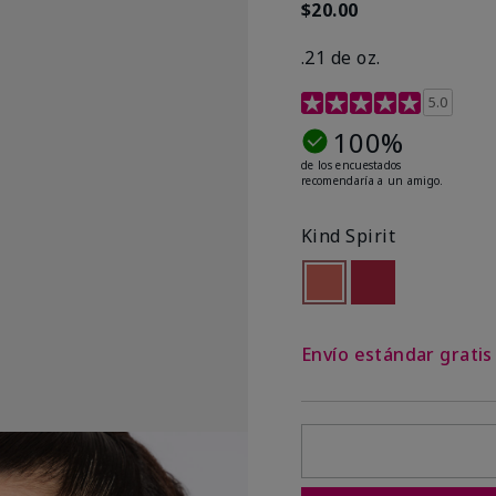
$20.00
.21 de oz.
Calificación de clientes 
5.0
100%
de los encuestados
recomendaría a un amigo.
Kind Spirit
seleccionado
Out of stock
Out of stock
Envío estándar grati