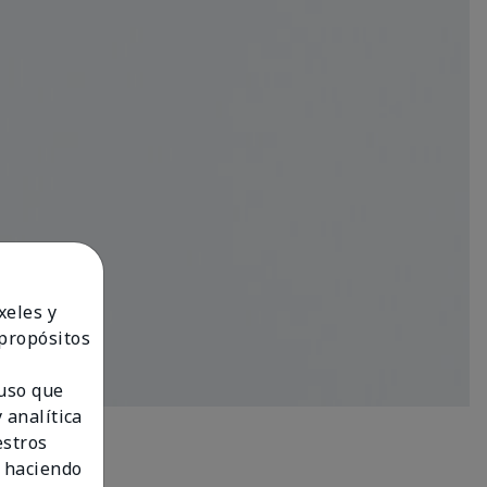
xeles y
 propósitos
 uso que
 analítica
estros
 haciendo