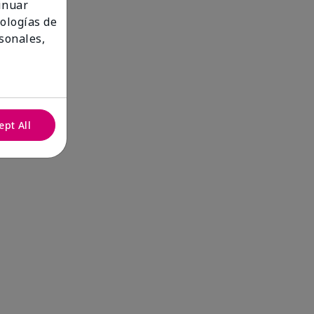
tinuar
nologías de
sonales,
ept All