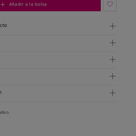
Añadir a la bolsa
cto
n
udeo.