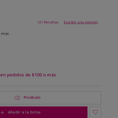
de 4,1 de 5
121 Reseñas
Escribir una opinión
 amigo.
ock
 of stock
s en pedidos de $100 o más
Pruébalo
Añadir a la bolsa