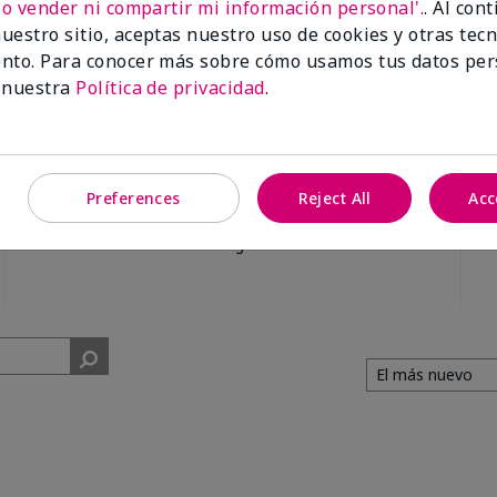
No vender ni compartir mi información personal'.
. Al con
uestro sitio, aceptas nuestro uso de cookies y otras tec
nto. Para conocer más sobre cómo usamos tus datos per
 nuestra
Política de privacidad
.
91%
Preferences
Reject All
Acc
de los encuestados
recomendaría a un
amigo.