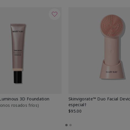
Luminous 3D Foundation
Skinvigorate™ Duo Facial Devic
especial†
btonos rosados fríos)
$95.00