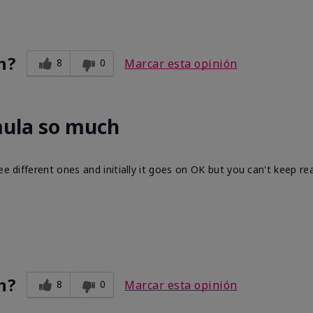
n?
8
0
Marcar esta opinión
mula so much
ee different ones and initially it goes on OK but you can't keep re
n?
8
0
Marcar esta opinión