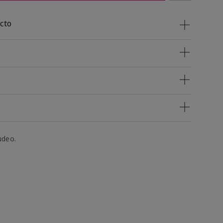
cto
udeo.