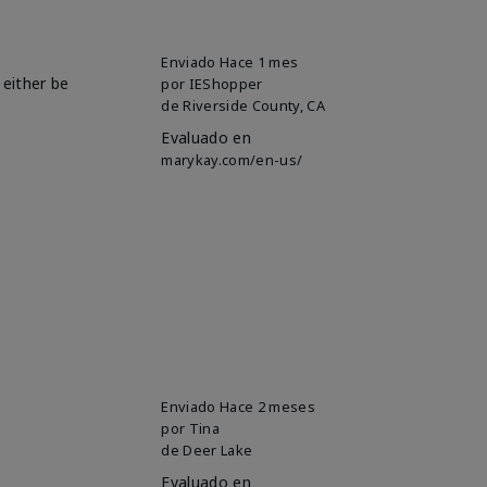
Enviado
Hace 1 mes
 either be
por
IEShopper
de
Riverside County, CA
Evaluado en
marykay.com/en-us/
Enviado
Hace 2 meses
por
Tina
de
Deer Lake
Evaluado en