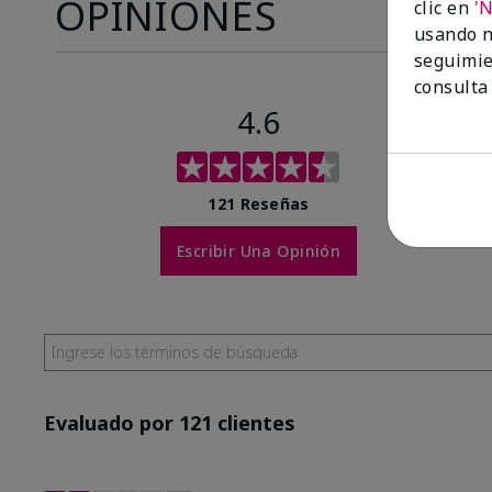
OPINIONES
clic en
'
usando n
seguimie
consulta
4.6
121 Reseñas
Escribir Una Opinión
Evaluado por 121 clientes