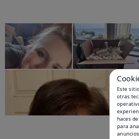
Cooki
Este sit
otras te
operativ
experien
haces del
para ana
anuncios