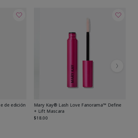
Next
e de edición
Mary Kay® Lash Love Fanorama™ Define
Ma
+ Lift Mascara
Ki
$18.00
$2