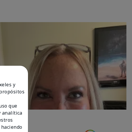
xeles y
 propósitos
 uso que
 analítica
estros
 haciendo