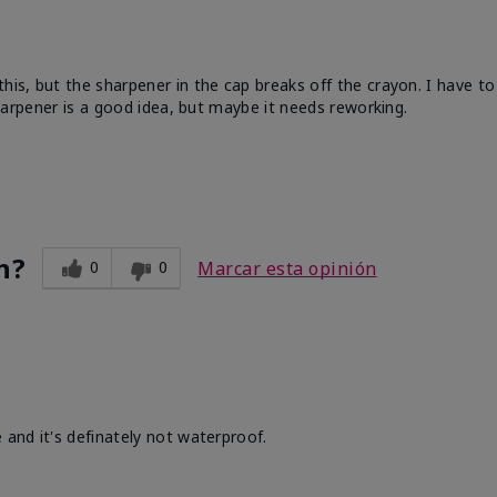
his, but the sharpener in the cap breaks off the crayon. I have to
 sharpener is a good idea, but maybe it needs reworking.
n?
0
0
Marcar esta opinión
 and it's definately not waterproof.