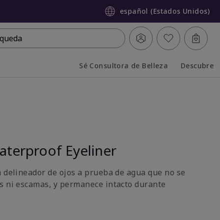
español (Estados Unidos)
queda
Sé Consultora de Belleza
Descubre
Collapsed
Expanded
terproof Eyeliner
n delineador de ojos a prueba de agua que no se
s ni escamas, y permanece intacto durante