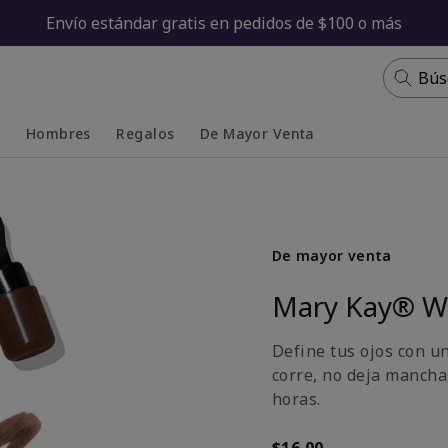
Envío estándar gratis en pedidos de $100 o más
Bús
s
Hombres
Regalos
De Mayor Venta
Collapsed
Expanded
De mayor venta
Mary Kay® Wa
Define tus ojos con u
corre, no deja mancha
horas.
$16.00