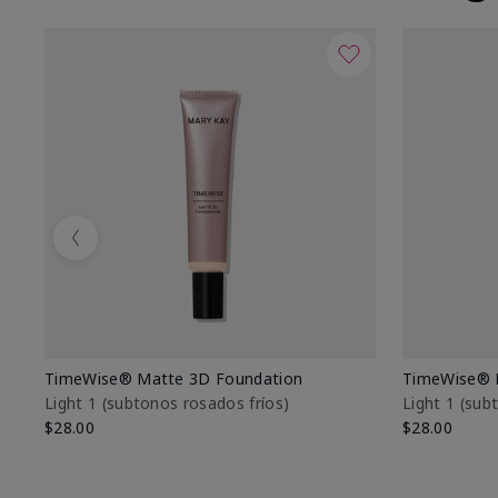
Previous
TimeWise® Matte 3D Foundation
TimeWise® 
Light 1​ (subtonos rosados fríos)
Light 1​ (su
$28.00
$28.00