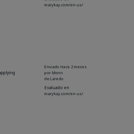
marykay.com/en-us/
Enviado
Hace 2 meses
applying
por
Monn
de
Laredo
Evaluado en
marykay.com/en-us/