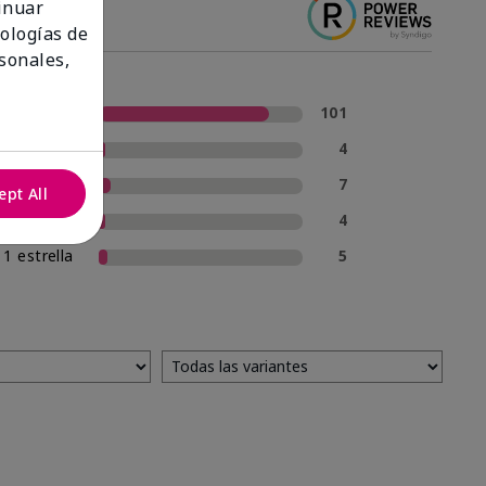
tinuar
nologías de
sonales,
5 estrellas
101
4 estrellas
4
3 estrellas
7
ept All
2 estrellas
4
1 estrella
5