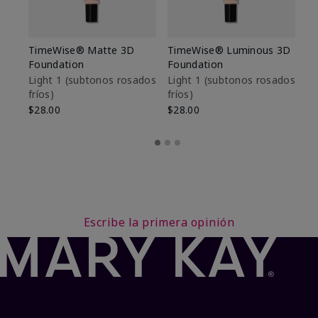
TimeWise® Matte 3D
TimeWise® Luminous 3D
Sk
Foundation
Foundation
De
es
Light 1​ (subtonos rosados
Light 1​ (subtonos rosados
fríos)
fríos)
$9
$28.00
$28.00
Escribe la primera opinión