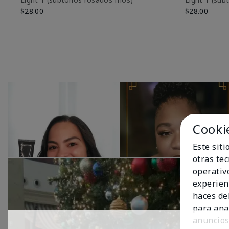
$28.00
$28.00
Cooki
Este sit
otras te
operativ
experien
haces del
para ana
anuncios