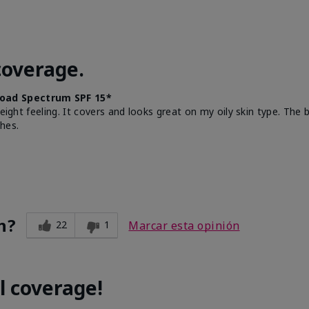
coverage.
oad Spectrum SPF 15*
weight feeling. It covers and looks great on my oily skin type. The
hes.
n?
22
1
Marcar esta opinión
l coverage!