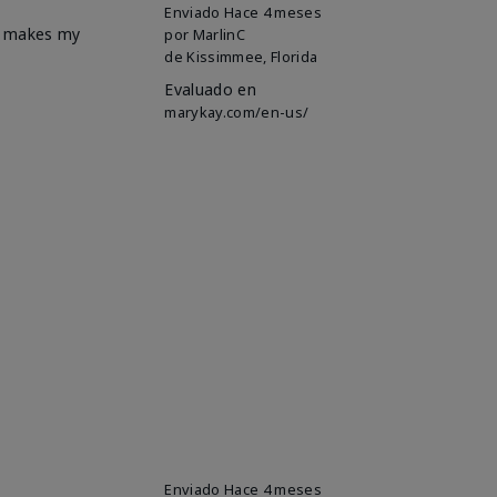
Enviado
Hace 4 meses
it makes my
por
MarlinC
de
Kissimmee, Florida
Evaluado en
marykay.com/en-us/
Enviado
Hace 4 meses