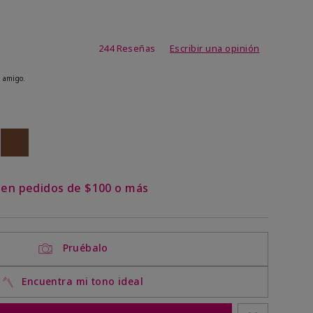
de 3,7 de 5
244 Reseñas
Escribir una opinión
 amigo.
ock
 of stock
Out of stock
s en pedidos de $100 o más
Pruébalo
Encuentra mi tono ideal