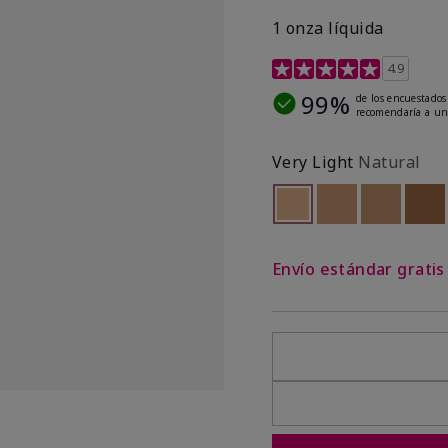
1 onza líquida
Calificación de clientes 
4.9
99%
de los encuestados
recomendaría a un
Very Light
Natural
seleccionado
Out of stock
Out of stock
Out of st
Out
Envío estándar grati