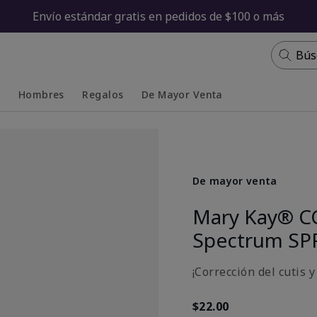
Envío estándar gratis en pedidos de $100 o más
Bús
s
Hombres
Regalos
De Mayor Venta
Collapsed
Expanded
De mayor venta
Mary Kay® C
Spectrum SP
¡Corrección del cutis 
$22.00