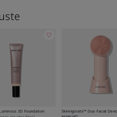
uste
Luminous 3D Foundation
Skinvigorate™ Duo Facial Devic
especial†
btonos rosados fríos)