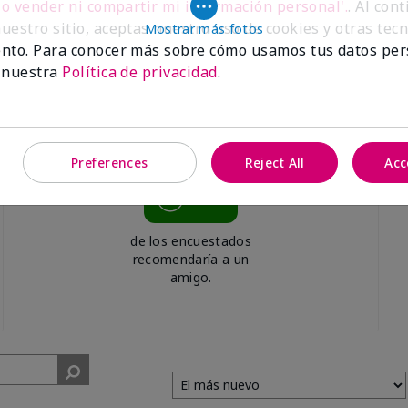
No vender ni compartir mi información personal'.
. Al con
uestro sitio, aceptas nuestro uso de cookies y otras tec
Mostrar más fotos
nto. Para conocer más sobre cómo usamos tus datos per
 nuestra
Política de privacidad
.
Preferences
Reject All
Acc
99%
de los encuestados
recomendaría a un
amigo.