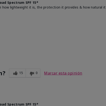
oad Spectrum SPF 15*
e how lightweight it is, the protection it provides & how natural 
n?
15
0
Marcar esta opinión
oad Spectrum SPF 15*