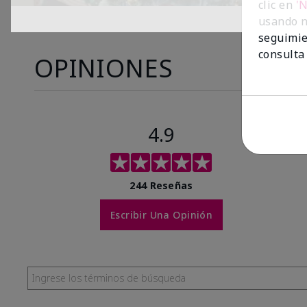
clic en
'
usando n
seguimie
consulta
OPINIONES
4.9
244 Reseñas
Escribir Una Opinión