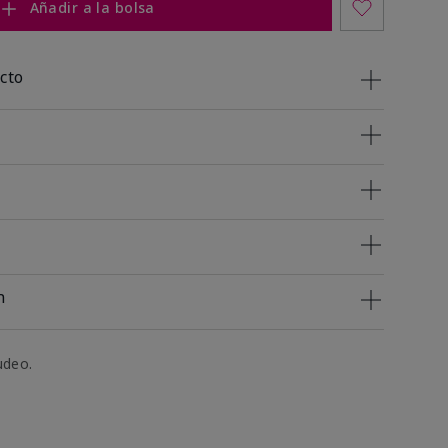
Añadir a la bolsa
cto
n
udeo.