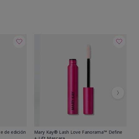
Next
e de edición
Mary Kay® Lash Love Fanorama™ Define
Ma
+ Lift Mascara
Ki