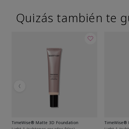
Quizás también te g
Previous
TimeWise® Matte 3D Foundation
TimeWise® 
Light 1​ (subtonos rosados fríos)
Light 1​ (su