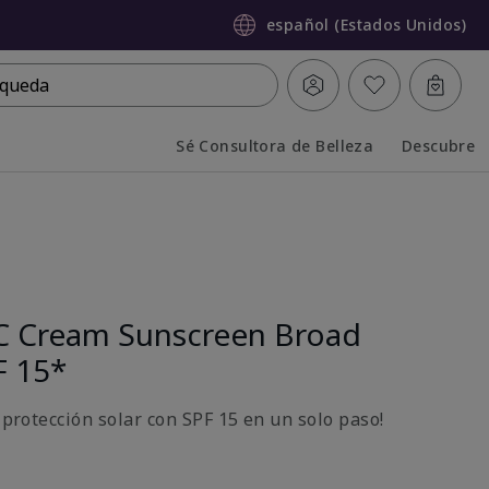
español (Estados Unidos)
queda
Sé Consultora de Belleza
Descubre
Collapsed
Expanded
C Cream Sunscreen Broad
F 15*
y protección solar con SPF 15 en un solo paso!