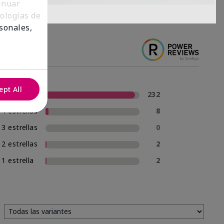
tinuar
nologías de
sonales,
ept All
5 estrellas
232
4 estrellas
8
3 estrellas
0
2 estrellas
2
1 estrella
2