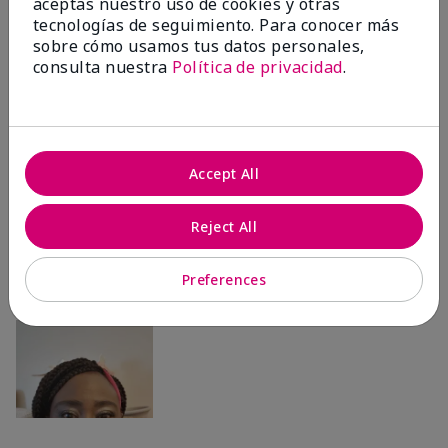
aceptas nuestro uso de cookies y otras
Ailime A., Tampa, Fla.
tecnologías de seguimiento. Para conocer más
sobre cómo usamos tus datos personales,
consulta nuestra
Política de privacidad
.
Antes & después
Accept All
Antes
Después
Reject All
Antes
Después
Preferences