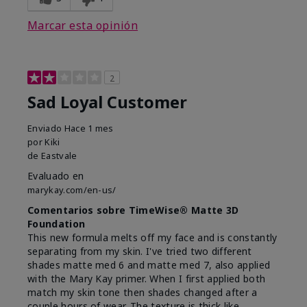
Marcar esta opinión
2
Sad Loyal Customer
Enviado
Hace 1 mes
por
Kiki
de
Eastvale
Evaluado en
marykay.com/en-us/
Comentarios sobre TimeWise® Matte 3D
Foundation
This new formula melts off my face and is constantly
separating from my skin. I've tried two different
shades matte med 6 and matte med 7, also applied
with the Mary Kay primer. When I first applied both
match my skin tone then shades changed after a
couple hours of wear. The texture is thick like