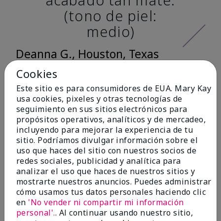
(tono de piel:
medio)
Deanna G., Houston, Texas
Cookies
Este sitio es para consumidores de EUA. Mary Kay
Me encantó lo
usa cookies, pixeles y otras tecnologías de
seguimiento en sus sitios electrónicos para
suave que se siente
propósitos operativos, analíticos y de mercadeo,
al aplicarla. Tiene
incluyendo para mejorar la experiencia de tu
sitio. Podríamos divulgar información sobre el
un acabado mate
uso que haces del sitio con nuestros socios de
muy bonito y no se
redes sociales, publicidad y analítica para
analizar el uso que haces de nuestros sitios y
siente pastosa en la
mostrarte nuestros anuncios. Puedes administrar
piel. (tono de piel:
cómo usamos tus datos personales haciendo clic
en
'No vender ni compartir mi información
claro)
personal'.
. Al continuar usando nuestro sitio,