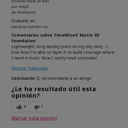
Enviado
Hace 29 días
por
AmyD
de
Wichita KS
Evaluado en
marykay.com/en-us/
Comentarios sobre TimeWise® Matte 3D
Foundation
Lightweight, long lasting (even on my oily skin) - I
love how I'm able to layer it to build coverage where
I need it most. Now I rarely need concealer!
Mostrar Traducción
Conclusión
Sí, recomendaría a un amigo
¿Le ha resultado útil esta
opinión?
4
1
Marcar esta opinión