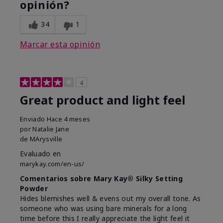
opinión?
34
1
Marcar esta opinión
4
Great product and light feel
Enviado
Hace 4 meses
por
Natalie Jane
de
MArysville
Evaluado en
marykay.com/en-us/
Comentarios sobre Mary Kay® Silky Setting
Powder
Hides blemishes well & evens out my overall tone. As
someone who was using bare minerals for a long
time before this I really appreciate the light feel it