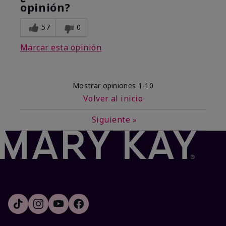
opinión?
57
0
Marcar esta opinión
Mostrar opiniones
1-10
Volver al inicio
Siguiente
»