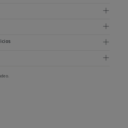
icios
udeo.