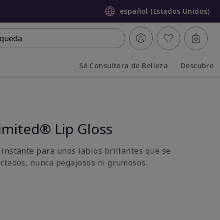
español (Estados Unidos)
queda
Sé Consultora de Belleza
Descubre
Collapsed
Expanded
imited® Lip Gloss
instante para unos labios brillantes que se
ctados, nunca pegajosos ni grumosos.