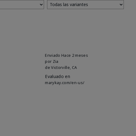
Enviado
Hace 2 meses
por
Zia
de
Victorville, CA
Evaluado en
marykay.com/en-us/