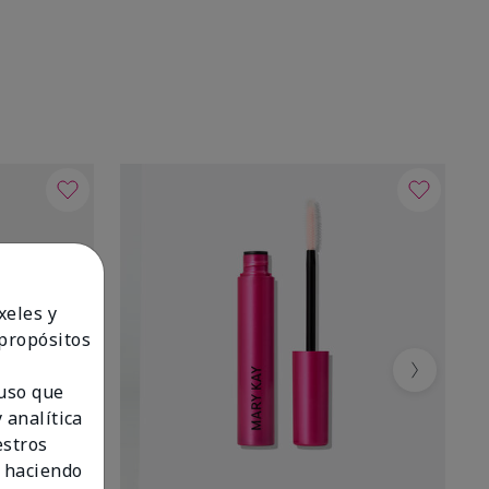
xeles y
 propósitos
Next
 uso que
 analítica
estros
 haciendo