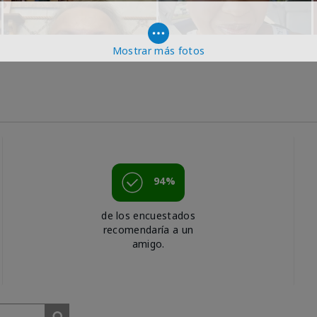
Mostrar más fotos
94%
de los encuestados
recomendaría a un
amigo.