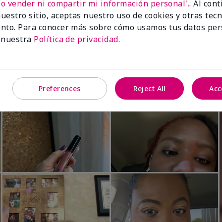
No vender ni compartir mi información personal'.
. Al con
Luminous 3D Foundation
Skinvigorate™ Duo Facial Devic
uestro sitio, aceptas nuestro uso de cookies y otras tec
especial†
btonos rosados fríos)
nto. Para conocer más sobre cómo usamos tus datos per
$95.00
 nuestra
Política de privacidad
.
Preferences
Reject All
Acc