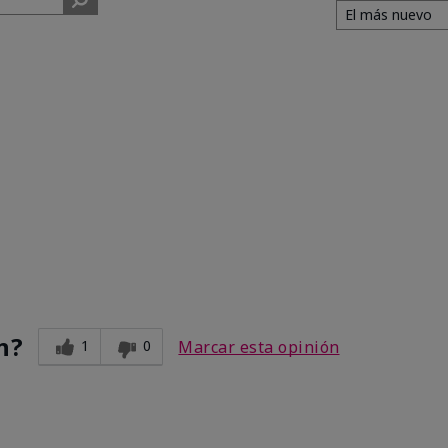
n?
1
0
Marcar esta opinión