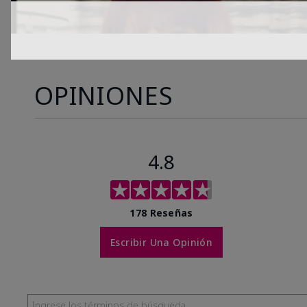
OPINIONES
4.8
178 Reseñas
Escribir Una Opinión