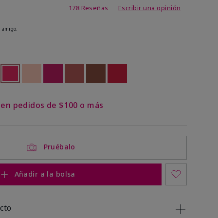
de 4,8 de 5
178 Reseñas
Escribir una opinión
 amigo.
ock
 of stock
seleccionado
Out of stock
Out of stock
Out of stock
Out of stock
Out of stock
Out of stock
s en pedidos de $100 o más
Pruébalo
Añadir a la bolsa
cto