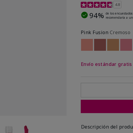
Calificación de clientes 
4.8
94%
de los encuestados
recomendaría a un
Pink Fusion
Cremoso
Out of stock
Out of stock
Out of st
Out
Envío estándar grati
Descripción del produ