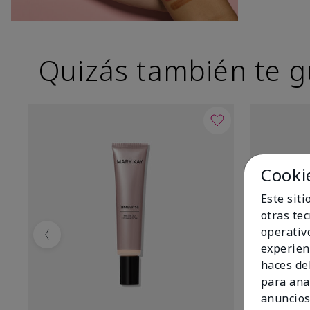
Quizás también te g
Cooki
Este sit
otras te
operativ
Previous
experien
haces del
para ana
anuncios