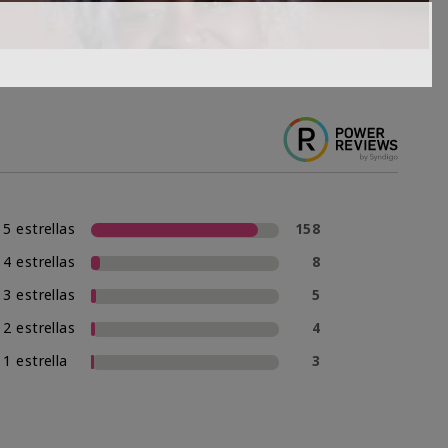
5 estrellas
158
4 estrellas
8
3 estrellas
5
2 estrellas
4
1 estrella
3