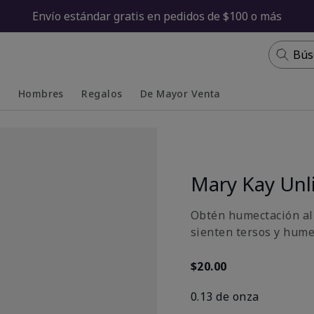
Envío estándar gratis en pedidos de $100 o más
Bús
s
Hombres
Regalos
De Mayor Venta
Collapsed
Expanded
Mary Kay Unl
Obtén humectación al 
sienten tersos y hume
$20.00
0.13 de onza