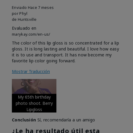
Enviado
Hace 7 meses
por
Phyl
de
Huntsville
Evaluado en
marykay.com/en-us/
The color of this lip gloss is so concentrated for a lip
gloss. It is long lasting and beautiful. I love how easy
it is to use and transport. It has now become my
favorite lip color going forward.
Mostrar Traducción
My 65th birthday
photo shoot. Berry
Lipgloss
Conclusión
Sí, recomendaría a un amigo
¿Le ha resultado útil esta