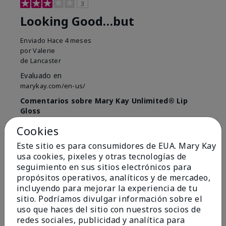
3
Looking Good…but
Enviado
Hace 4 meses
por
Valerie
de
Lancaster
Evaluado en
marykay.com/en-us/
Comentarios sobre Mary Kay Unlimited® Lip
Gloss
Just purchased lip gloss. Silky smooth texture and
Cookies
colors but not pleased with the applicator. Feels very
"floppy " not firm like I have used with others.
Este sitio es para consumidores de EUA. Mary Kay
Definitely not firm like samples were.
usa cookies, pixeles y otras tecnologías de
seguimiento en sus sitios electrónicos para
Mostrar Traducción
propósitos operativos, analíticos y de mercadeo,
Conclusión
Sí, recomendaría a un amigo
incluyendo para mejorar la experiencia de tu
sitio. Podríamos divulgar información sobre el
¿Le ha resultado útil esta
uso que haces del sitio con nuestros socios de
opinión?
redes sociales, publicidad y analítica para