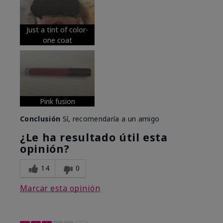
Just a tint of color-
one coat
Pink fusion
Conclusión
Sí, recomendaría a un amigo
¿Le ha resultado útil esta
opinión?
14
0
Marcar esta opinión