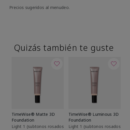
Precios sugeridos al menudeo.
Quizás también te guste
TimeWise® Matte 3D
TimeWise® Luminous 3D
Sk
Foundation
Foundation
De
es
Light 1​ (subtonos rosados
Light 1​ (subtonos rosados