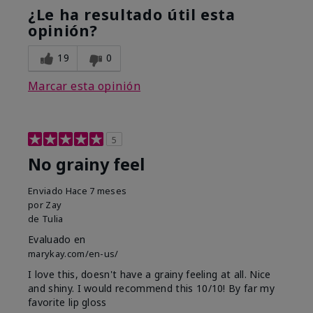
¿Le ha resultado útil esta
opinión?
19
0
Marcar esta opinión
5
No grainy feel
Enviado
Hace 7 meses
por
Zay
de
Tulia
Evaluado en
marykay.com/en-us/
I love this, doesn't have a grainy feeling at all. Nice
and shiny. I would recommend this 10/10! By far my
favorite lip gloss