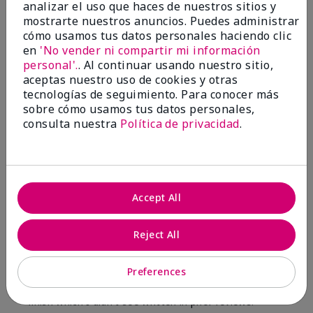
analizar el uso que haces de nuestros sitios y
8
1
mostrarte nuestros anuncios. Puedes administrar
cómo usamos tus datos personales haciendo clic
Marcar esta opinión
en
'No vender ni compartir mi información
personal'.
. Al continuar usando nuestro sitio,
aceptas nuestro uso de cookies y otras
tecnologías de seguimiento. Para conocer más
2
sobre cómo usamos tus datos personales,
Color Faded Fast
consulta nuestra
Política de privacidad
.
Enviado
Hace 4 meses
por
Deb
de
Baltimore, md
Evaluado en
Accept All
marykay.com/en-us/
Comentarios sobre Mary Kay Unlimited® Lip
Reject All
Gloss
When first applied I loved the color and the gloss
Preferences
finish. Unfortunately that didn't last very long. Had to
continuously reapply to maintain color and glossy
finish which I didn't see written in prior reviews.