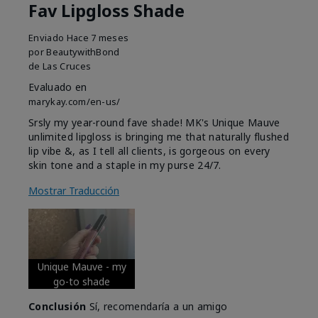
Fav Lipgloss Shade
Enviado
Hace 7 meses
por
BeautywithBond
de
Las Cruces
Evaluado en
marykay.com/en-us/
Srsly my year-round fave shade! MK's Unique Mauve
unlimited lipgloss is bringing me that naturally flushed
lip vibe &, as I tell all clients, is gorgeous on every
skin tone and a staple in my purse 24/7.
Mostrar Traducción
Unique Mauve - my
go-to shade
Conclusión
Sí, recomendaría a un amigo