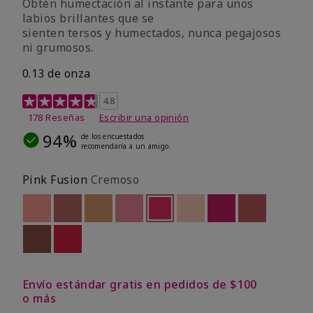
Obtén humectación al instante para unos
labios brillantes que se
sienten tersos y humectados, nunca pegajosos
ni grumosos.
0.13 de onza
Calificación de clientes de 4,8 de 5
4.8
178 Reseñas
Escribir una opinión
94%
de los encuestados
recomendaría a un amigo.
Pink Fusion
Cremoso
Out of stock
Out of stock
Out of stock
Out of stock
seleccionado
Out of stock
Out of stock
Out of stock
Out of stoc
Out of stock
Out of stock
Envío estándar gratis en pedidos de $100
o más