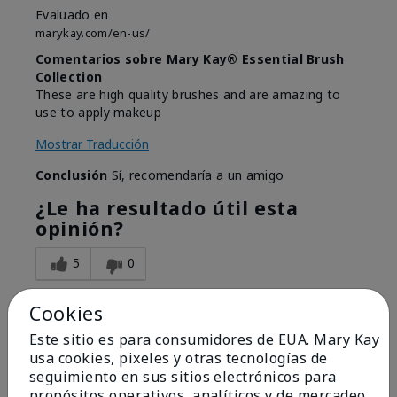
Evaluado en
marykay.com/en-us/
Comentarios sobre Mary Kay® Essential Brush
Collection
These are high quality brushes and are amazing to
use to apply makeup
Mostrar Traducción
Conclusión
Sí, recomendaría a un amigo
¿Le ha resultado útil esta
opinión?
5
0
Marcar esta opinión
Cookies
Este sitio es para consumidores de EUA. Mary Kay
usa cookies, pixeles y otras tecnologías de
5
seguimiento en sus sitios electrónicos para
propósitos operativos, analíticos y de mercadeo,