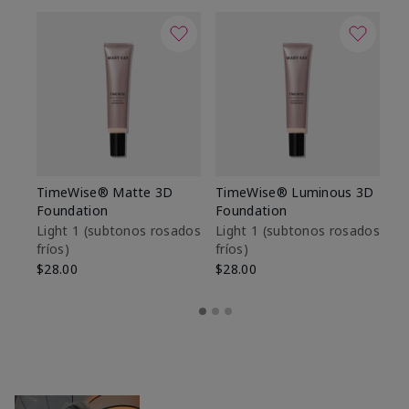
TimeWise® Matte 3D
TimeWise® Luminous 3D
Sk
Foundation
Foundation
De
es
Light 1​ (subtonos rosados
Light 1​ (subtonos rosados
fríos)
fríos)
$9
$28.00
$28.00