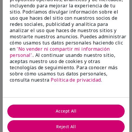
Best Make-up Brushes Ever
incluyendo para mejorar la experiencia de tu
sitio. Podríamos divulgar información sobre el
Enviado
Hace 10 meses
uso que haces del sitio con nuestros socios de
por
Sharon
de
Summerville, SC
redes sociales, publicidad y analítica para
analizar el uso que haces de nuestros sitios y
Comprador verificado
mostrarte nuestros anuncios. Puedes administrar
Evaluado en
cómo usamos tus datos personales haciendo clic
marykay.com/en-us/
en
'No vender ni compartir mi información
personal'.
. Al continuar usando nuestro sitio,
Comentarios sobre Mary Kay® Essential Brush
aceptas nuestro uso de cookies y otras
Collection
tecnologías de seguimiento. Para conocer más
I Love the Awesomeness these Brushes do! Appling
sobre cómo usamos tus datos personales,
your make-up on my face fills so Great. And Looks so
consulta nuestra
Política de privacidad
.
smooth and Beautiful!
Mostrar Traducción
Accept All
Mary Kay Products
Reject All
Make-up Brushes