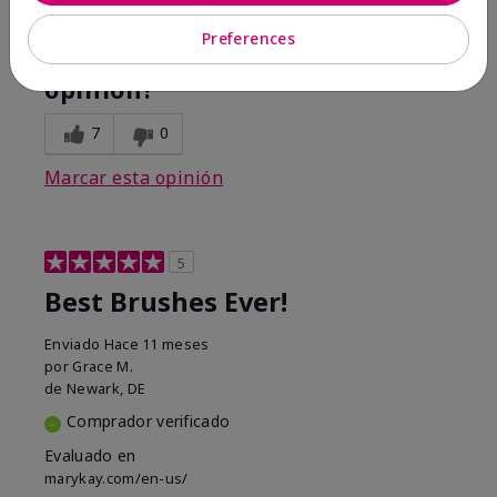
Conclusión
Sí, recomendaría a un amigo
Preferences
¿Le ha resultado útil esta
opinión?
7
0
Marcar esta opinión
5
Best Brushes Ever!
Enviado
Hace 11 meses
por
Grace M.
de
Newark, DE
Comprador verificado
Evaluado en
marykay.com/en-us/