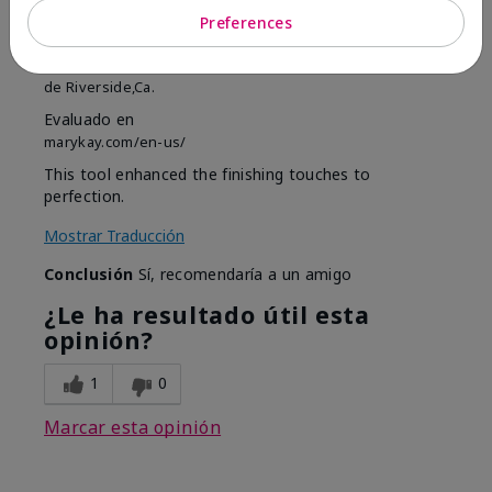
MK completion sponge
Preferences
Enviado
Hace 1 mes
por
Shirley "Girl"
de
Riverside,Ca.
Evaluado en
marykay.com/en-us/
This tool enhanced the finishing touches to
perfection.
Mostrar Traducción
Conclusión
Sí, recomendaría a un amigo
¿Le ha resultado útil esta
opinión?
1
0
Marcar esta opinión