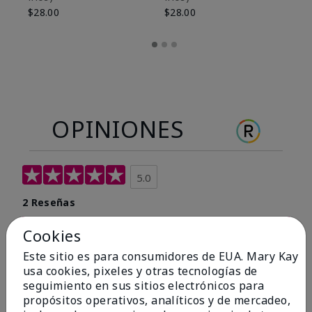
$28.00
$28.00
OPINIONES
5.0
2 Reseñas
Escribir Una Opinión
Cookies
Este sitio es para consumidores de EUA. Mary Kay
100%
usa cookies, pixeles y otras tecnologías de
seguimiento en sus sitios electrónicos para
de los encuestados recomendaría a un amigo.
propósitos operativos, analíticos y de mercadeo,