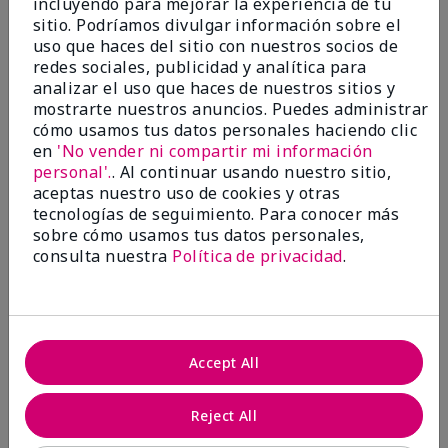
incluyendo para mejorar la experiencia de tu
sitio. Podríamos divulgar información sobre el
5 estrellas
2
uso que haces del sitio con nuestros socios de
4 estrellas
0
redes sociales, publicidad y analítica para
analizar el uso que haces de nuestros sitios y
3 estrellas
0
mostrarte nuestros anuncios. Puedes administrar
cómo usamos tus datos personales haciendo clic
2 estrellas
0
en
'No vender ni compartir mi información
1 estrella
0
personal'.
. Al continuar usando nuestro sitio,
aceptas nuestro uso de cookies y otras
tecnologías de seguimiento. Para conocer más
sobre cómo usamos tus datos personales,
consulta nuestra
Política de privacidad
.
Evaluado por 2 clientes
Accept All
Reject All
5