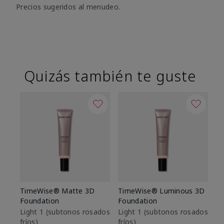
Precios sugeridos al menudeo.
Quizás también te guste
TimeWise® Matte 3D
TimeWise® Luminous 3D
Sk
Foundation
Foundation
De
es
Light 1​ (subtonos rosados
Light 1​ (subtonos rosados
fríos)
fríos)
$9