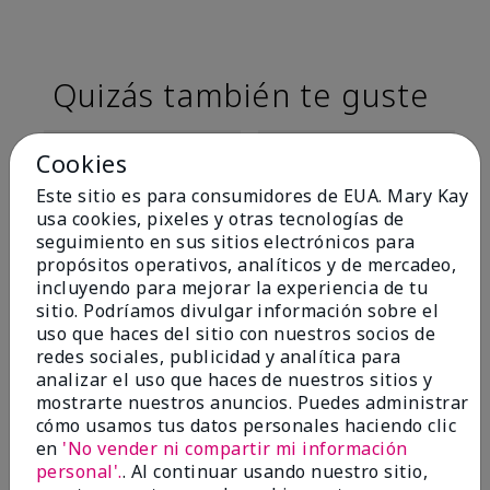
Quizás también te guste
Cookies
Este sitio es para consumidores de EUA. Mary Kay
usa cookies, pixeles y otras tecnologías de
seguimiento en sus sitios electrónicos para
propósitos operativos, analíticos y de mercadeo,
incluyendo para mejorar la experiencia de tu
sitio. Podríamos divulgar información sobre el
uso que haces del sitio con nuestros socios de
TimeWise® Matte 3D
TimeWise® Luminous 3D
Sk
redes sociales, publicidad y analítica para
Foundation
Foundation
De
analizar el uso que haces de nuestros sitios y
es
Light 1​ (subtonos rosados
Light 1​ (subtonos rosados
mostrarte nuestros anuncios. Puedes administrar
fríos)
fríos)
$9
cómo usamos tus datos personales haciendo clic
$28.00
$28.00
en
'No vender ni compartir mi información
personal'.
. Al continuar usando nuestro sitio,