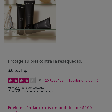
Protege su piel contra la resequedad.
3.0 oz. líq.
Calificación de clientes de 3,7 de 5
4.0
20 Reseñas
Escribir una opinión
70%
de los encuestados
recomendaría a un amigo.
Envío estándar gratis en pedidos de $100