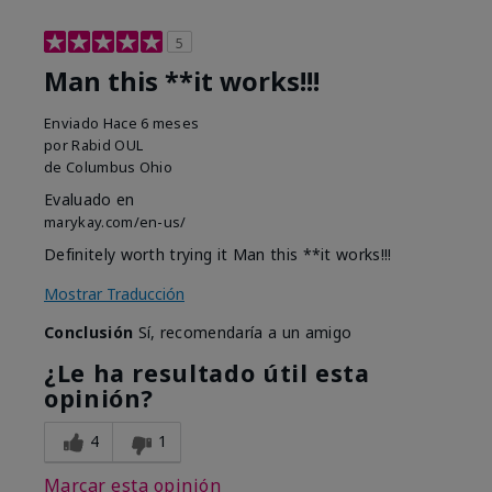
5
Man this **it works!!!
Enviado
Hace 6 meses
por
Rabid OUL
de
Columbus Ohio
Evaluado en
marykay.com/en-us/
Definitely worth trying it Man this **it works!!!
Mostrar Traducción
Conclusión
Sí, recomendaría a un amigo
¿Le ha resultado útil esta
opinión?
4
1
Marcar esta opinión