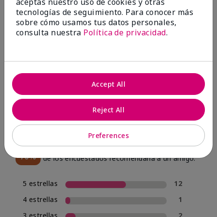
aceptas nuestro uso de cookies y otras
tecnologías de seguimiento. Para conocer más
sobre cómo usamos tus datos personales,
consulta nuestra
Política de privacidad
.
OPINIONES
Accept All
4.0
20 Reseñas
Reject All
Escribir Una Opinión
Preferences
70%
de los encuestados recomendaría a un amigo.
5 estrellas
12
4 estrellas
1
3 estrellas
2