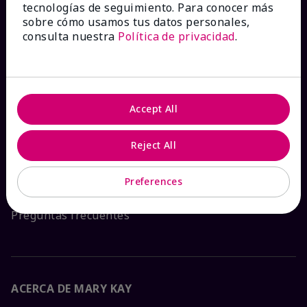
tecnologías de seguimiento. Para conocer más
sobre cómo usamos tus datos personales,
¿CÓMO PODEMOS AYUDAR?
consulta nuestra
Política de privacidad
.
Recibe e-mails
Ver estado del pedido
Accept All
Contáctanos
Reject All
Catálogos interactivos
Preferences
Preguntas frecuentes
ACERCA DE MARY KAY