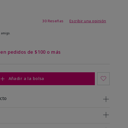
 de 5 de 5
30 Reseñas
Escribir una opinión
 amigo.
s en pedidos de $100 o más
Añadir a la bolsa
cto