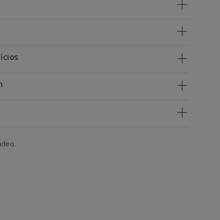
icios
n
udeo.