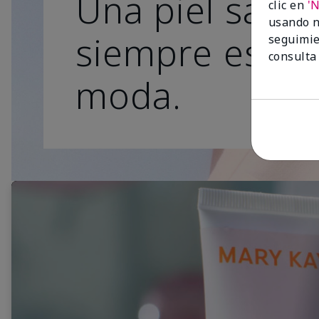
Una piel sana
clic en
'
usando n
siempre está 
seguimie
consulta
moda.