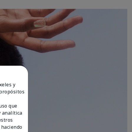
xeles y
 propósitos
 uso que
 analítica
estros
 haciendo