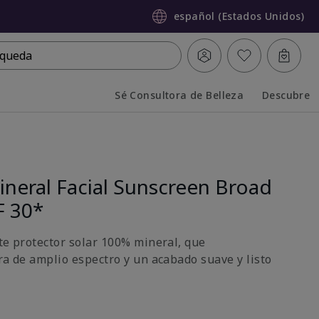
español (Estados Unidos)
queda
Sé Consultora de Belleza
Descubre
Collapsed
Expanded
neral Facial Sunscreen Broad
F 30*
ste protector solar 100% mineral, que
ra de amplio espectro y un acabado suave y listo