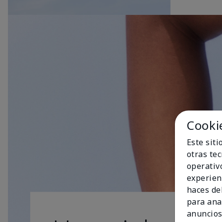
Cooki
Este sit
otras te
operativ
experien
haces del
para ana
anuncios