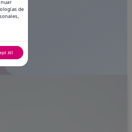
tinuar
nologías de
sonales,
ept All