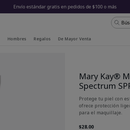
Envío estándar gratis en pedidos de $100 o más
Bús
s
Hombres
Regalos
De Mayor Venta
Collapsed
Expanded
Mary Kay® Mi
Spectrum SP
Protege tu piel con e
ofrece protección lige
para el maquillaje.
$28.00