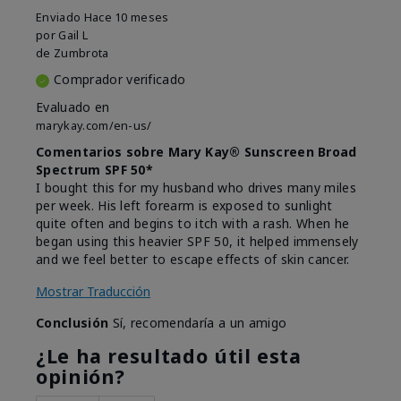
Enviado
Hace 10 meses
por
Gail L
de
Zumbrota
Comprador verificado
Evaluado en
marykay.com/en-us/
Comentarios sobre Mary Kay® Sunscreen Broad
Spectrum SPF 50*
I bought this for my husband who drives many miles
per week. His left forearm is exposed to sunlight
quite often and begins to itch with a rash. When he
began using this heavier SPF 50, it helped immensely
and we feel better to escape effects of skin cancer.
Mostrar Traducción
Conclusión
Sí, recomendaría a un amigo
¿Le ha resultado útil esta
opinión?