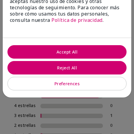
aceptas nuestro uso de cookies y otras
OPINIONES
tecnologías de seguimiento. Para conocer más
sobre cómo usamos tus datos personales,
consulta nuestra
Política de privacidad
.
4.8
57 Reseñas
Accept All
Escribir Una Opinión
95%
Reject All
de los encuestados recomendaría a un amigo.
Preferences
5 estrellas
54
4 estrellas
0
3 estrellas
1
2 estrellas
0