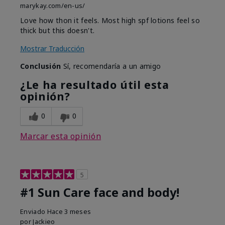
marykay.com/en-us/
Love how thon it feels. Most high spf lotions feel so
thick but this doesn't.
Mostrar Traducción
Conclusión
Sí, recomendaría a un amigo
¿Le ha resultado útil esta
opinión?
0
0
Marcar esta opinión
5
#1 Sun Care face and body!
Enviado
Hace 3 meses
por
Jackieo