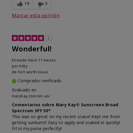
19
0
Marcar esta opinión
5
Wonderful!
Enviado
Hace 11 meses
por
Kitty
de
Fort worth texas
Comprador verificado
Evaluado en
marykay.com/en-us/
Comentarios sobre Mary Kay® Sunscreen Broad
Spectrum SPF 50*
This was so great on my recent cruise! Kept me from
getting sunburnt! Easy to apply and soaked in quickly!
Fit in my purse perfectly!