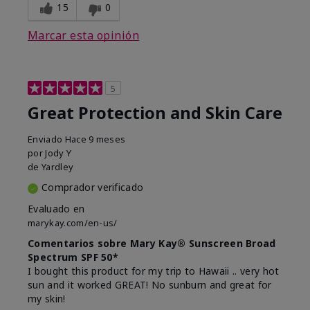
15
0
Marcar esta opinión
5
Great Protection and Skin Care
Enviado
Hace 9 meses
por
Jody Y
de
Yardley
Comprador verificado
Evaluado en
marykay.com/en-us/
Comentarios sobre Mary Kay® Sunscreen Broad
Spectrum SPF 50*
I bought this product for my trip to Hawaii .. very hot
sun and it worked GREAT! No sunburn and great for
my skin!