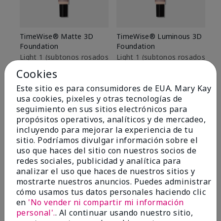
TimeWise® Matte 3D
TimeWise® Luminous 3D
Sk
Foundation
Foundation
De
es
Light 1​ (subtonos rosados
Light 1​ (subtonos rosados
fríos)
fríos)
$9
Cookies
$28.00
$28.00
Este sitio es para consumidores de EUA. Mary Kay
usa cookies, pixeles y otras tecnologías de
seguimiento en sus sitios electrónicos para
propósitos operativos, analíticos y de mercadeo,
incluyendo para mejorar la experiencia de tu
sitio. Podríamos divulgar información sobre el
uso que haces del sitio con nuestros socios de
redes sociales, publicidad y analítica para
analizar el uso que haces de nuestros sitios y
mostrarte nuestros anuncios. Puedes administrar
cómo usamos tus datos personales haciendo clic
en
'No vender ni compartir mi información
personal'.
. Al continuar usando nuestro sitio,