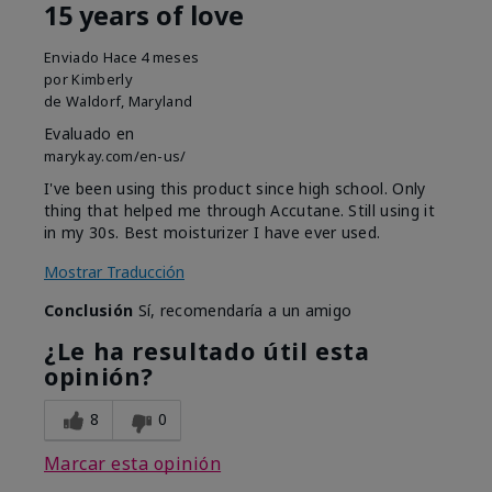
15 years of love
Enviado
Hace 4 meses
por
Kimberly
de
Waldorf, Maryland
Evaluado en
marykay.com/en-us/
I've been using this product since high school. Only
thing that helped me through Accutane. Still using it
in my 30s. Best moisturizer I have ever used.
Mostrar Traducción
Conclusión
Sí, recomendaría a un amigo
¿Le ha resultado útil esta
opinión?
8
0
Marcar esta opinión