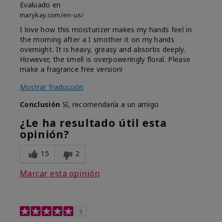
Evaluado en
marykay.com/en-us/
I love how this moisturizer makes my hands feel in
the morning after a I smother it on my hands
overnight. It is heavy, greasy and absorbs deeply.
However, the smell is overpoweringly floral. Please
make a fragrance free version!
Mostrar Traducción
Conclusión
Sí, recomendaría a un amigo
¿Le ha resultado útil esta
opinión?
15
2
Marcar esta opinión
5