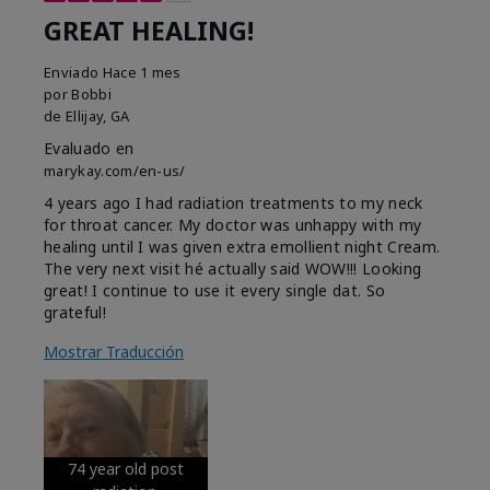
GREAT HEALING!
Enviado
Hace 1 mes
por
Bobbi
de
Ellijay, GA
Evaluado en
marykay.com/en-us/
4 years ago I had radiation treatments to my neck
for throat cancer. My doctor was unhappy with my
healing until I was given extra emollient night Cream.
The very next visit hé actually said WOW!!! Looking
great! I continue to use it every single dat. So
grateful!
Mostrar Traducción
74 year old post