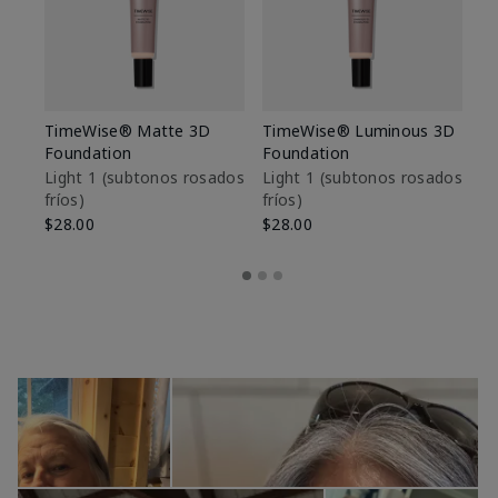
TimeWise® Matte 3D
TimeWise® Luminous 3D
Sk
Foundation
Foundation
De
es
Light 1​ (subtonos rosados
Light 1​ (subtonos rosados
fríos)
fríos)
$9
$28.00
$28.00