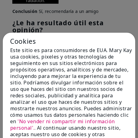
radiation.
Conclusión
Sí, recomendaría a un amigo
¿Le ha resultado útil esta
opinión?
Cookies
6
0
Este sitio es para consumidores de EUA. Mary Kay
Marcar esta opinión
usa cookies, pixeles y otras tecnologías de
seguimiento en sus sitios electrónicos para
propósitos operativos, analíticos y de mercadeo,
incluyendo para mejorar la experiencia de tu
5
sitio. Podríamos divulgar información sobre el
Great Night time emollient
uso que haces del sitio con nuestros socios de
redes sociales, publicidad y analítica para
Enviado
Hace 2 meses
analizar el uso que haces de nuestros sitios y
por
Sonia G
mostrarte nuestros anuncios. Puedes administrar
de
Chicago'Il
cómo usamos tus datos personales haciendo clic
en
'No vender ni compartir mi información
Evaluado en
personal'.
. Al continuar usando nuestro sitio,
marykay.com/en-us/
aceptas nuestro uso de cookies y otras
I use the product on my Dad, after dialysis his skin