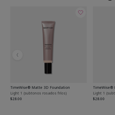
Previous
TimeWise® Matte 3D Foundation
TimeWise® 
Light 1​ (subtonos rosados fríos)
Light 1​ (su
$28.00
$28.00