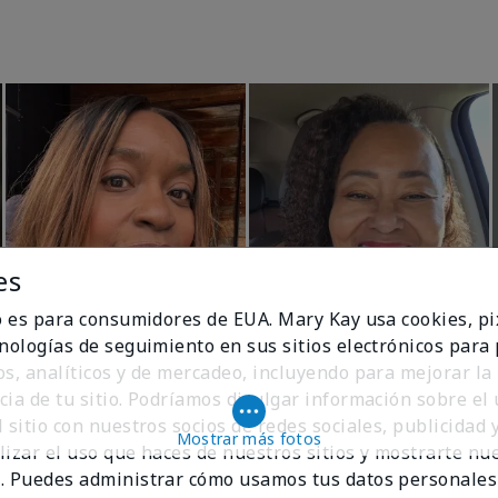
es
io es para consumidores de EUA. Mary Kay usa cookies, pi
cnologías de seguimiento en sus sitios electrónicos para
os, analíticos y de mercadeo, incluyendo para mejorar la
cia de tu sitio. Podríamos divulgar información sobre el
 sitio con nuestros socios de redes sociales, publicidad y
Mostrar más fotos
lizar el uso que haces de nuestros sitios y mostrarte nu
. Puedes administrar cómo usamos tus datos personales