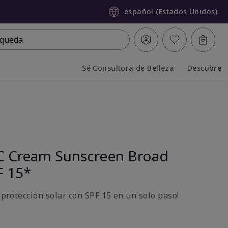
español (Estados Unidos)
queda
Sé Consultora de Belleza
Descubre
Collapsed
Expanded
C Cream Sunscreen Broad
F 15*
y protección solar con SPF 15 en un solo paso!