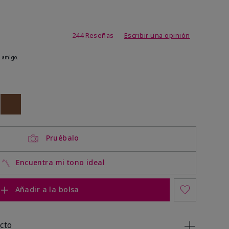
de 3,7 de 5
244 Reseñas
Escribir una opinión
 amigo.
ock
 of stock
Out of stock
Pruébalo
Encuentra mi tono ideal
Añadir a la bolsa
cto