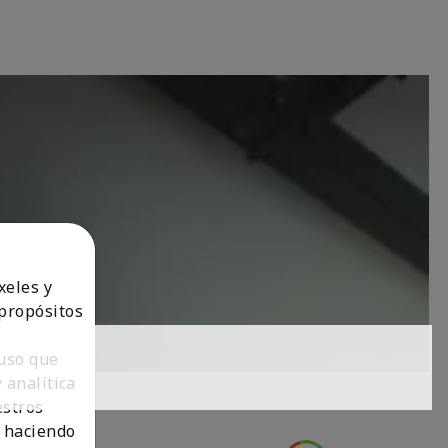
xeles y
 propósitos
 uso que
 analítica
estros
 haciendo