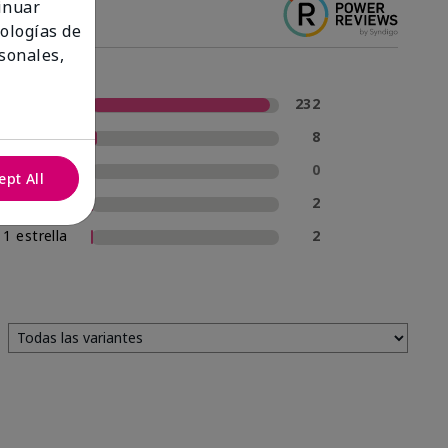
tinuar
nologías de
sonales,
5 estrellas
232
4 estrellas
8
3 estrellas
0
ept All
2 estrellas
2
1 estrella
2