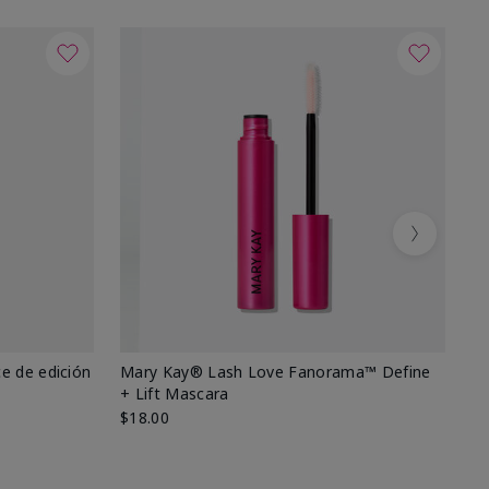
Next
e de edición
Mary Kay® Lash Love Fanorama™ Define
Ma
+ Lift Mascara
Ki
$18.00
$2