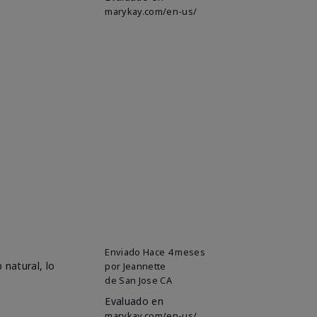
marykay.com/en-us/
Enviado
Hace 4 meses
 natural, lo
por
Jeannette
de
San Jose CA
Evaluado en
marykay.com/en-us/