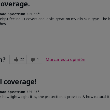
coverage.
oad Spectrum SPF 15*
weight feeling. It covers and looks great on my oily skin type. The
hes.
n?
22
1
Marcar esta opinión
l coverage!
oad Spectrum SPF 15*
e how lightweight it is, the protection it provides & how natural 