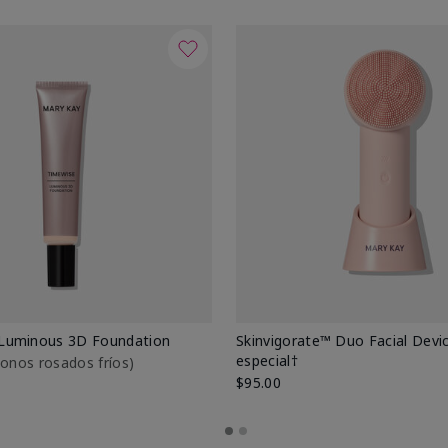
Luminous 3D Foundation
Skinvigorate™ Duo Facial Devic
especial†
btonos rosados fríos)
$95.00