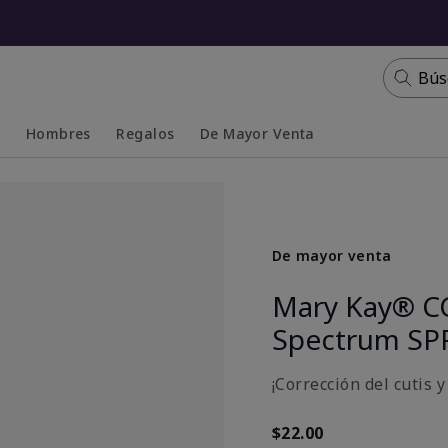
Bús
s
Hombres
Regalos
De Mayor Venta
Collapsed
Expanded
De mayor venta
Mary Kay® C
Spectrum SP
¡Corrección del cutis 
$22.00