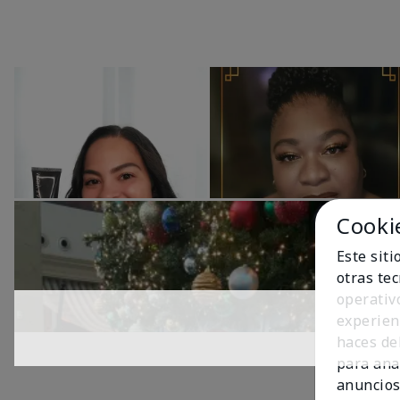
Cooki
Este sit
otras te
operativ
experien
haces del
para ana
anuncios