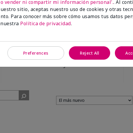
No vender ni compartir mi información personal'.
. Al con
uestro sitio, aceptas nuestro uso de cookies y otras tec
nto. Para conocer más sobre cómo usamos tus datos per
 nuestra
Política de privacidad
.
99%
Preferences
Reject All
Acc
de los encuestados
recomendaría a un
amigo.