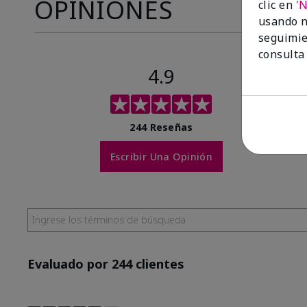
OPINIONES
clic en
'
usando n
seguimie
consulta
4.9
244 Reseñas
Escribir Una Opinión
Evaluado por 244 clientes