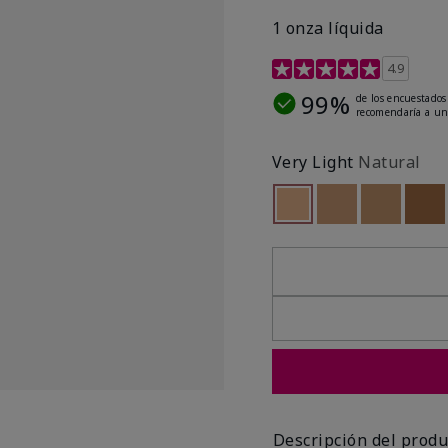
1 onza líquida
Calificación de clientes 
4.9
99%
de los encuestados
recomendaría a un
Very Light
Natural
seleccionado
Out of stock
Out of stock
Out of st
Out
Descripción del produ