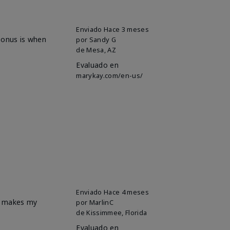
Enviado
Hace 3 meses
 bonus is when
por
Sandy G
de
Mesa, AZ
Evaluado en
marykay.com/en-us/
Enviado
Hace 4 meses
it makes my
por
MarlinC
de
Kissimmee, Florida
Evaluado en