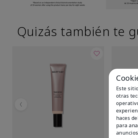
Quizás también te g
Cooki
Este sit
otras te
operativ
Previous
experien
haces del
para ana
anuncios