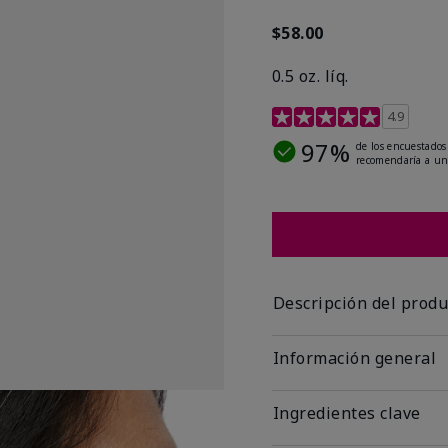
$58.00
0.5 oz. líq.
Calificación de clientes 
4.9
97%
de los encuestados
recomendaría a un
Descripción del produ
Información general
Ingredientes clave