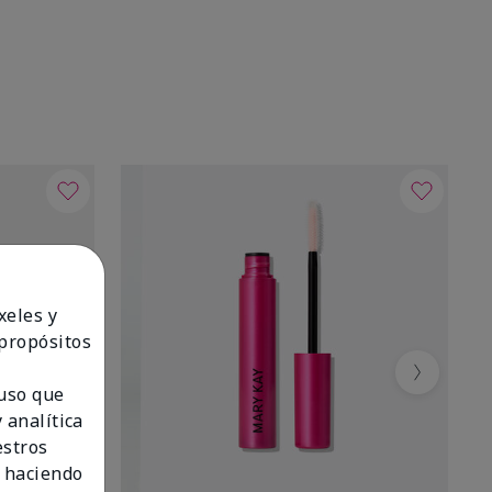
xeles y
 propósitos
Next
 uso que
 analítica
estros
 haciendo