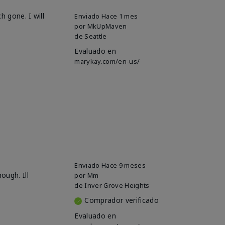
h gone. I will
Enviado
Hace 1 mes
por
MkUpMaven
de
Seattle
Evaluado en
marykay.com/en-us/
Enviado
Hace 9 meses
ough. Ill
por
Mm
de
Inver Grove Heights
Comprador verificado
Evaluado en