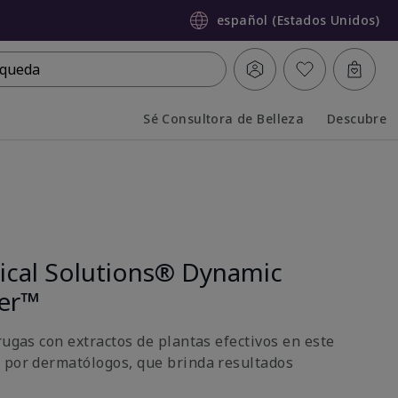
español (Estados Unidos)
queda
Sé Consultora de Belleza
Descubre
Collapsed
Expanded
nical Solutions® Dynamic
ter™
rugas con extractos de plantas efectivos en este
 por dermatólogos, que brinda resultados