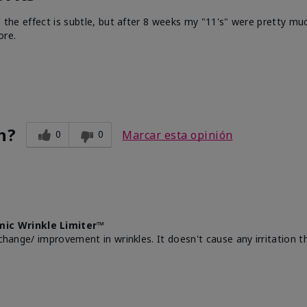
e the effect is subtle, but after 8 weeks my "11's" were pretty muc
ore.
n?
0
0
Marcar esta opinión
mic Wrinkle Limiter™
change/ improvement in wrinkles. It doesn't cause any irritation th