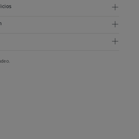
icios
n
udeo.