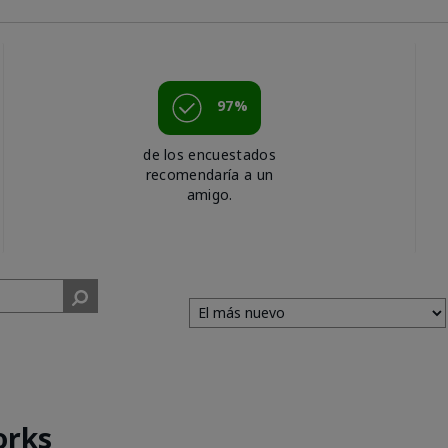
97%
de los encuestados
recomendaría a un
amigo.
orks