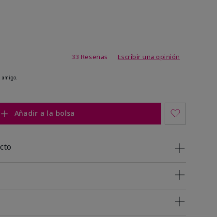
de 4,9 de 5
33 Reseñas
Escribir una opinión
 amigo.
Añadir a la bolsa
cto