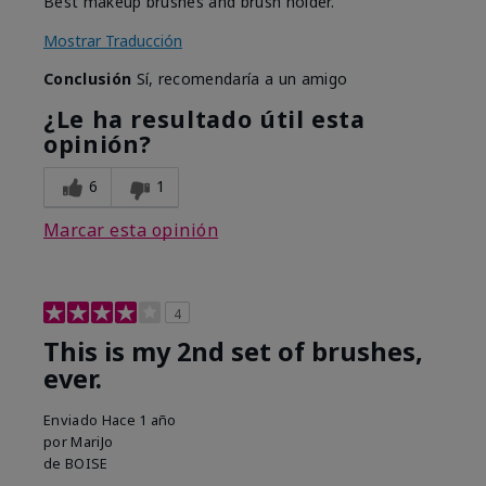
Best makeup brushes and brush holder.
Mostrar Traducción
Conclusión
Sí, recomendaría a un amigo
¿Le ha resultado útil esta
opinión?
6
1
Marcar esta opinión
4
This is my 2nd set of brushes,
ever.
Enviado
Hace 1 año
por
MariJo
de
BOISE