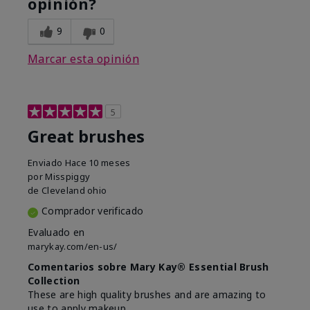
opinión?
9
0
Marcar esta opinión
5
Great brushes
Enviado
Hace 10 meses
por
Misspiggy
de
Cleveland ohio
Comprador verificado
Evaluado en
marykay.com/en-us/
Comentarios sobre Mary Kay® Essential Brush
Collection
These are high quality brushes and are amazing to
use to apply makeup