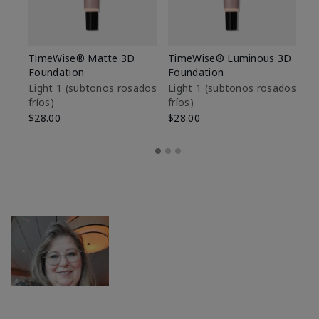
TimeWise® Matte 3D
TimeWise® Luminous 3D
Sk
Foundation
Foundation
De
es
Light 1​ (subtonos rosados
Light 1​ (subtonos rosados
fríos)
fríos)
$9
$28.00
$28.00