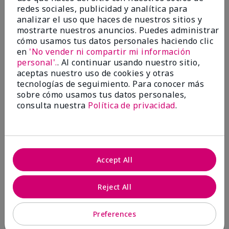
Evaluado en
redes sociales, publicidad y analítica para
marykay.com/en-us/
analizar el uso que haces de nuestros sitios y
mostrarte nuestros anuncios. Puedes administrar
Comentarios sobre Mary Kay® Essential Brush
cómo usamos tus datos personales haciendo clic
Collection
en
'No vender ni compartir mi información
I Love the Awesomeness these Brushes do! Appling
your make-up on my face fills so Great. And Looks so
personal'.
. Al continuar usando nuestro sitio,
smooth and Beautiful!
aceptas nuestro uso de cookies y otras
tecnologías de seguimiento. Para conocer más
Mostrar Traducción
sobre cómo usamos tus datos personales,
consulta nuestra
Política de privacidad
.
Mary Kay Products
Make-up Brushes
Accept All
Conclusión
Sí, recomendaría a un amigo
Reject All
¿Le ha resultado útil esta
opinión?
Preferences
7
0