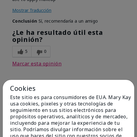
Mostrar Traducción
Conclusión
Sí, recomendaría a un amigo
¿Le ha resultado útil esta
opinión?
5
0
Marcar esta opinión
Cookies
5
Best Make-up Brushes Ever
Este sitio es para consumidores de EUA. Mary Kay
usa cookies, pixeles y otras tecnologías de
Enviado
Hace 10 meses
seguimiento en sus sitios electrónicos para
por
Sharon
propósitos operativos, analíticos y de mercadeo,
de
Summerville, SC
incluyendo para mejorar la experiencia de tu
sitio. Podríamos divulgar información sobre el
Comprador verificado
uso que haces del sitio con nuestros socios de