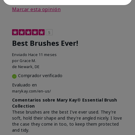
Marcar esta opinión
5
Best Brushes Ever!
Enviado
Hace 11 meses
por
Grace M.
de
Newark, DE
Comprador verificado
Evaluado en
marykay.com/en-us/
Comentarios sobre Mary Kay® Essential Brush
Collection
These brushes are the best I've ever used. They're
soft, hold their shape and they're angled nicely. I love
the case they come in too, to keep them protected
and tidy.