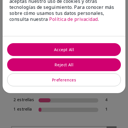
aceptas nuestro uso de cookies y otras
tecnologías de seguimiento. Para conocer más
sobre cómo usamos tus datos personales,
4.0
consulta nuestra
Política de privacidad
.
20 Reseñas
Escribir Una Opinión
Accept All
70%
de los encuestados recomendaría a un amigo.
Reject All
5 estrellas
12
Preferences
4 estrellas
1
3 estrellas
2
2 estrellas
4
1 estrella
1