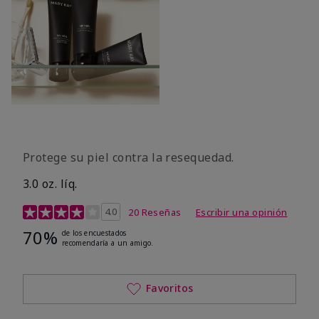
Protege su piel contra la resequedad.
3.0 oz. líq.
Calificación de clientes de 3,7 de 5
4.0
20 Reseñas
Escribir una opinión
70%
de los encuestados
recomendaría a un amigo.
Favoritos