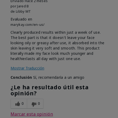
Enviado
Hace 2 meses
por
Jared B
de
Libby MT
Evaluado en
marykay.com/en-us/
Clearly produced results within just a week of use.
The best part is that it doesn't leave your face
looking oily or greasy after use, it absorbed into the
skin leaving it very soft and smooth. This product
literally made my face look much younger and
healthier.lasts all day with just one use.
Mostrar Traducción
Conclusión
Sí, recomendaría a un amigo
¿Le ha resultado útil esta
opinión?
0
0
Marcar esta opinión