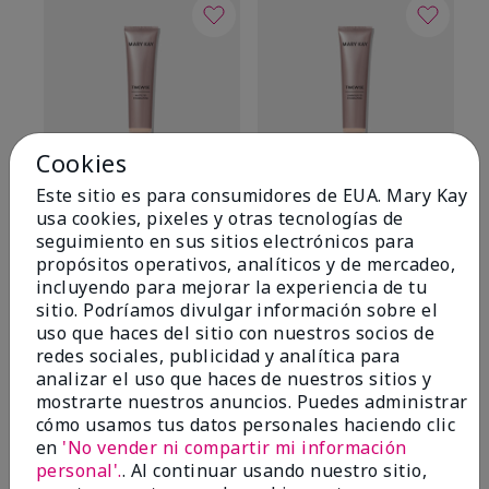
Cookies
Este sitio es para consumidores de EUA. Mary Kay
TimeWise® Matte 3D
TimeWise® Luminous 3D
Sk
usa cookies, pixeles y otras tecnologías de
Foundation
Foundation
De
seguimiento en sus sitios electrónicos para
es
Light 1​ (subtonos rosados
Light 1​ (subtonos rosados
propósitos operativos, analíticos y de mercadeo,
fríos)
fríos)
$9
incluyendo para mejorar la experiencia de tu
$28.00
$28.00
sitio. Podríamos divulgar información sobre el
uso que haces del sitio con nuestros socios de
redes sociales, publicidad y analítica para
analizar el uso que haces de nuestros sitios y
mostrarte nuestros anuncios. Puedes administrar
cómo usamos tus datos personales haciendo clic
en
'No vender ni compartir mi información
OPINIONES
personal'.
. Al continuar usando nuestro sitio,