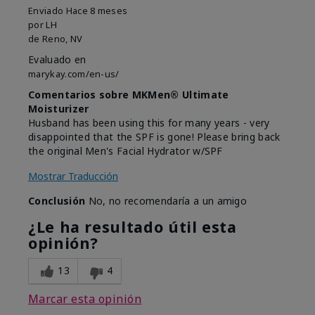
Enviado
Hace 8 meses
por
LH
de
Reno, NV
Evaluado en
marykay.com/en-us/
Comentarios sobre MKMen® Ultimate
Moisturizer
Husband has been using this for many years - very
disappointed that the SPF is gone! Please bring back
the original Men's Facial Hydrator w/SPF
Mostrar Traducción
Conclusión
No, no recomendaría a un amigo
¿Le ha resultado útil esta
opinión?
13
4
Marcar esta opinión