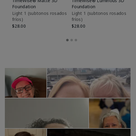
TimeWise® Matte 3D
TimeWise® Luminous 3D
Sk
Foundation
Foundation
De
es
Light 1​ (subtonos rosados
Light 1​ (subtonos rosados
fríos)
fríos)
$9
$28.00
$28.00