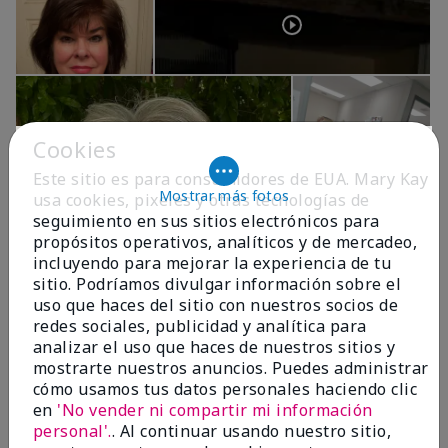
Cookies
Este sitio es para consumidores de EUA. Mary Kay
Mostrar más fotos
usa cookies, pixeles y otras tecnologías de
seguimiento en sus sitios electrónicos para
propósitos operativos, analíticos y de mercadeo,
OPINIONES
incluyendo para mejorar la experiencia de tu
sitio. Podríamos divulgar información sobre el
uso que haces del sitio con nuestros socios de
redes sociales, publicidad y analítica para
4.9
analizar el uso que haces de nuestros sitios y
299 Reseñas
mostrarte nuestros anuncios. Puedes administrar
cómo usamos tus datos personales haciendo clic
Escribir Una Opinión
en
'No vender ni compartir mi información
personal'.
. Al continuar usando nuestro sitio,