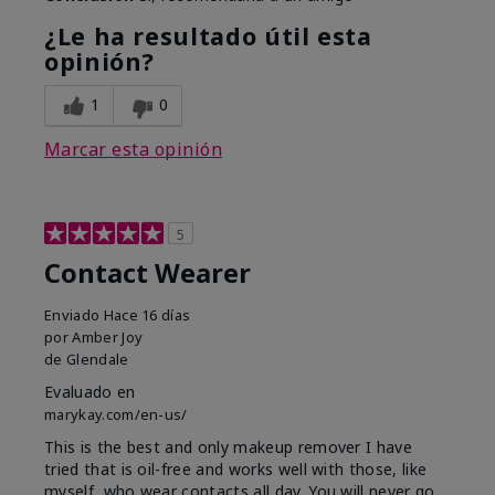
¿Le ha resultado útil esta
opinión?
1
0
Marcar esta opinión
5
Contact Wearer
Enviado
Hace 16 días
por
Amber Joy
de
Glendale
Evaluado en
marykay.com/en-us/
This is the best and only makeup remover I have
tried that is oil-free and works well with those, like
myself, who wear contacts all day. You will never go