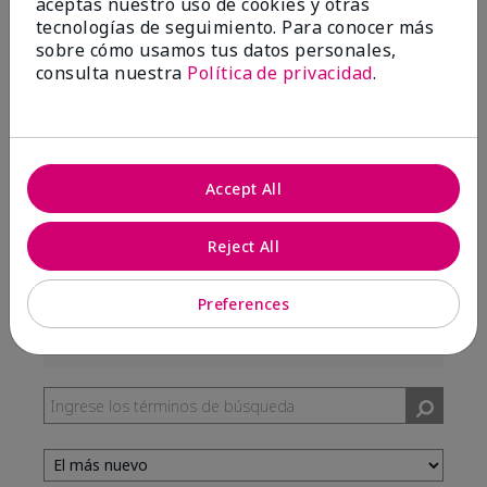
aceptas nuestro uso de cookies y otras
99%
tecnologías de seguimiento. Para conocer más
sobre cómo usamos tus datos personales,
de los encuestados recomendaría a un amigo.
consulta nuestra
Política de privacidad
.
5 estrellas
287
4 estrellas
7
3 estrellas
2
Accept All
2 estrellas
0
Reject All
1 estrella
3
Preferences
Tono De Piel
Filtrar
reseñas
por
Tono
de
piel