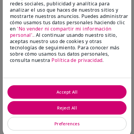
redes sociales, publicidad y analítica para
15
0
analizar el uso que haces de nuestros sitios y
Marcar esta opinión
mostrarte nuestros anuncios. Puedes administrar
cómo usamos tus datos personales haciendo clic
en
'No vender ni compartir mi información
personal'.
. Al continuar usando nuestro sitio,
5
aceptas nuestro uso de cookies y otras
Great for healthcare workers
tecnologías de seguimiento. Para conocer más
sobre cómo usamos tus datos personales,
consulta nuestra
Política de privacidad
.
Enviado
Hace 8 meses
por
Jenni
de
Wy
Evaluado en
marykay.com/en-us/
Accept All
I was given this lotion as a Christmas gift by
someone in my community that wanted to do
Reject All
something for us. My hands were so dry, I have used
this twice and my hands look and feel so much
better.
Preferences
Mostrar Traducción