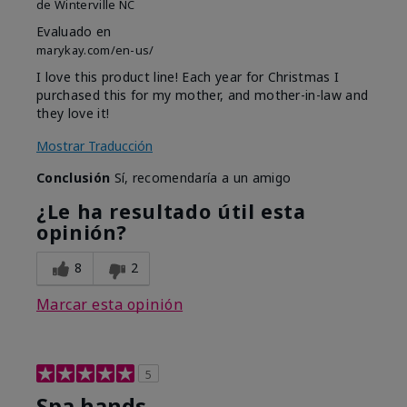
de
Winterville NC
Evaluado en
marykay.com/en-us/
I love this product line! Each year for Christmas I
purchased this for my mother, and mother-in-law and
they love it!
Mostrar Traducción
Conclusión
Sí, recomendaría a un amigo
¿Le ha resultado útil esta
opinión?
8
2
Marcar esta opinión
5
Spa hands