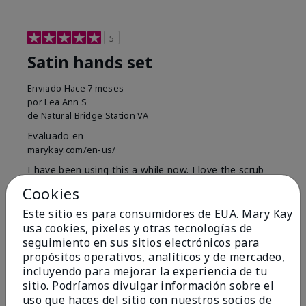
5
Satin hands set
Enviado
Hace 7 meses
por
Lea Ann S
de
Natural Bridge Station VA
Evaluado en
marykay.com/en-us/
I have been using this a while now. I love the scrub
that gets off the dead skin. The lotion which lasts a
Cookies
long time and the hand protection cream
Este sitio es para consumidores de EUA. Mary Kay
Mostrar Traducción
usa cookies, pixeles y otras tecnologías de
seguimiento en sus sitios electrónicos para
Conclusión
Sí, recomendaría a un amigo
propósitos operativos, analíticos y de mercadeo,
¿Le ha resultado útil esta
incluyendo para mejorar la experiencia de tu
opinión?
sitio. Podríamos divulgar información sobre el
uso que haces del sitio con nuestros socios de