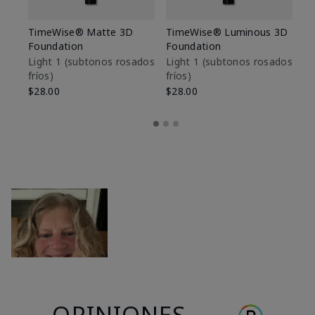
TimeWise® Matte 3D
TimeWise® Luminous 3D
Sk
Foundation
Foundation
De
es
Light 1​ (subtonos rosados
Light 1​ (subtonos rosados
fríos)
fríos)
$9
$28.00
$28.00
OPINIONES