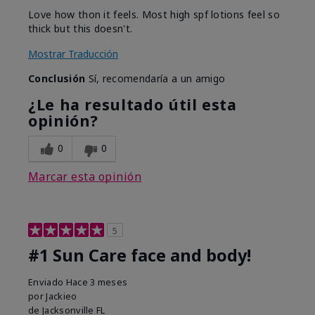
Love how thon it feels. Most high spf lotions feel so
thick but this doesn't.
Mostrar Traducción
Conclusión
Sí, recomendaría a un amigo
¿Le ha resultado útil esta
opinión?
0
0
Marcar esta opinión
5
#1 Sun Care face and body!
Enviado
Hace 3 meses
por
Jackieo
de
Jacksonville FL