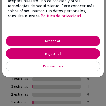
OPINIONES
aceptas nuestro uso de cookies y otras
tecnologías de seguimiento. Para conocer más
sobre cómo usamos tus datos personales,
consulta nuestra
Política de privacidad
.
4.8
57 Reseñas
Escribir Una Opinión
Accept All
95%
Reject All
de los encuestados recomendaría a un amigo.
Preferences
5 estrellas
54
4 estrellas
0
3 estrellas
1
2 estrellas
0
1 estrella
2