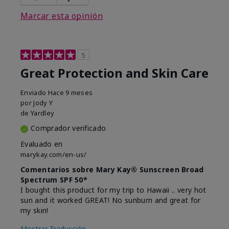
Marcar esta opinión
5
Great Protection and Skin Care
Enviado
Hace 9 meses
por
Jody Y
de
Yardley
Comprador verificado
Evaluado en
marykay.com/en-us/
Comentarios sobre Mary Kay® Sunscreen Broad
Spectrum SPF 50*
I bought this product for my trip to Hawaii .. very hot
sun and it worked GREAT! No sunburn and great for
my skin!
Mostrar Traducción