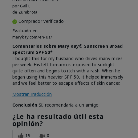
por
Gail L
de
Zumbrota
Comprador verificado
Evaluado en
marykay.com/en-us/
Comentarios sobre Mary Kay® Sunscreen Broad
Spectrum SPF 50*
I bought this for my husband who drives many miles
per week. His left forearm is exposed to sunlight
quite often and begins to itch with a rash. When he
began using this heavier SPF 50, it helped immensely
and we feel better to escape effects of skin cancer.
Mostrar Traducción
Conclusión
Sí, recomendaría a un amigo
¿Le ha resultado útil esta
opinión?
19
0