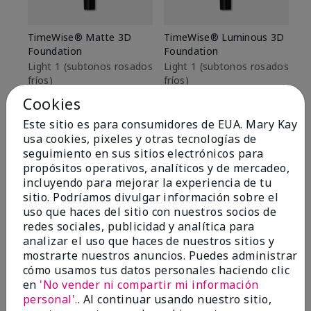
TimeWise® Matte 3D
TimeWise® Luminous 3D
Sk
Foundation
Foundation
De
es
Light 1​ (subtonos rosados
Light 1​ (subtonos rosados
fríos)
fríos)
$9
$28.00
$28.00
Cookies
Este sitio es para consumidores de EUA. Mary Kay
usa cookies, pixeles y otras tecnologías de
seguimiento en sus sitios electrónicos para
propósitos operativos, analíticos y de mercadeo,
incluyendo para mejorar la experiencia de tu
sitio. Podríamos divulgar información sobre el
uso que haces del sitio con nuestros socios de
redes sociales, publicidad y analítica para
analizar el uso que haces de nuestros sitios y
mostrarte nuestros anuncios. Puedes administrar
cómo usamos tus datos personales haciendo clic
en
'No vender ni compartir mi información
personal'.
. Al continuar usando nuestro sitio,