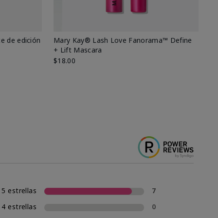
e de edición
Mary Kay® Lash Love Fanorama™ Define
Ma
+ Lift Mascara
Ki
$18.00
$2
5 estrellas
7
4 estrellas
0