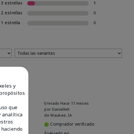
3 estrellas
1
2 estrellas
0
1 estrella
0
xeles y
 propósitos
Enviado
Hace 11 meses
 uso que
por
DanielleK
 analítica
de
Waukee, IA
estros
Comprador verificado
 haciendo
Evaluado en