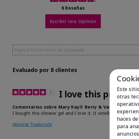
8 Reseñas
Escribir Una Opinión
Evaluado por 8 clientes
Cooki
Este sit
I love this product
5
otras te
operativ
Comentarios sobre Mary Kay® Berry & Vanilla Scented
experien
I bought this shower gel and I love it. It smells amazing a
haces del
Mostrar Traducción
para ana
anuncios