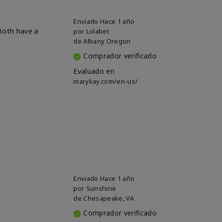
Enviado
Hace 1 año
 Both have a
por
Lolabet
de
Albany Oregon
Comprador verificado
Evaluado en
marykay.com/en-us/
Enviado
Hace 1 año
por
Sunshine
de
Chesapeake, VA
Comprador verificado