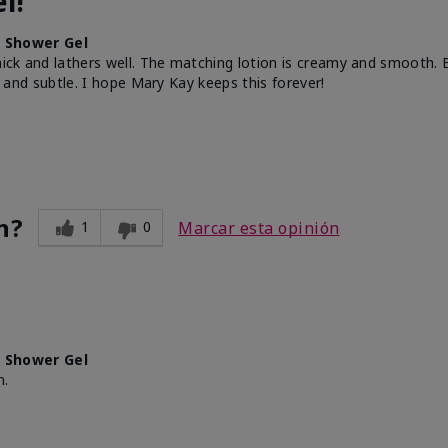
l!
 Shower Gel
thick and lathers well. The matching lotion is creamy and smooth.
ght and subtle. I hope Mary Kay keeps this forever!
n?
1
0
Marcar esta opinión
 Shower Gel
n.