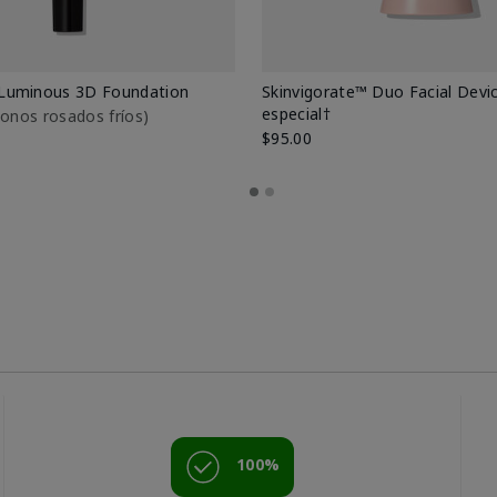
Luminous 3D Foundation
Skinvigorate™ Duo Facial Devic
especial†
btonos rosados fríos)
$95.00
100%