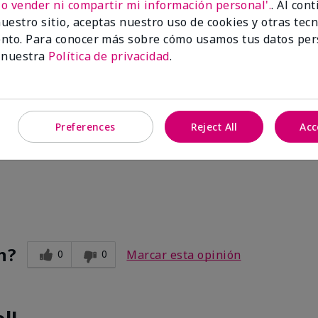
No vender ni compartir mi información personal'.
. Al con
uestro sitio, aceptas nuestro uso de cookies y otras tec
nto. Para conocer más sobre cómo usamos tus datos per
n?
3
1
Marcar esta opinión
 nuestra
Política de privacidad
.
Preferences
Reject All
Acc
 Shower Gel
rst
n?
0
0
Marcar esta opinión