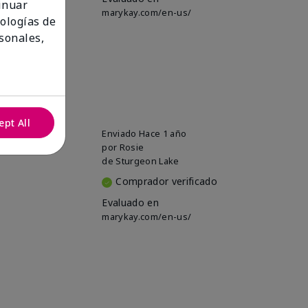
tinuar
marykay.com/en-us/
nologías de
sonales,
ept All
Enviado
Hace 1 año
por
Rosie
de
Sturgeon Lake
Comprador verificado
Evaluado en
marykay.com/en-us/