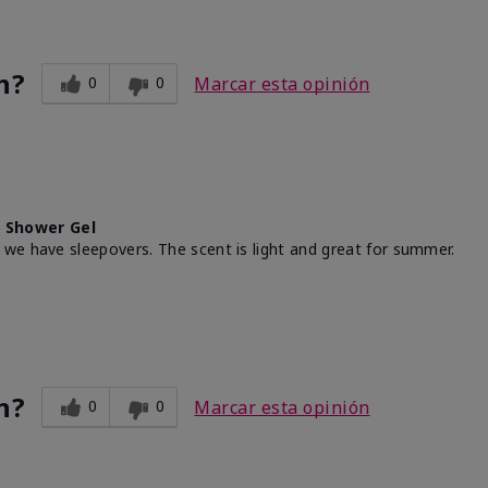
n?
0
0
Marcar esta opinión
 Shower Gel
we have sleepovers. The scent is light and great for summer.
n?
0
0
Marcar esta opinión