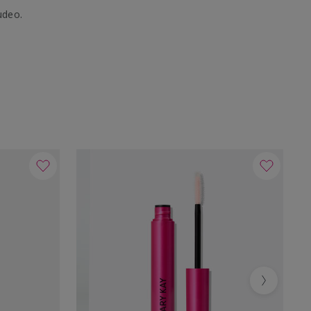
udeo.
Next