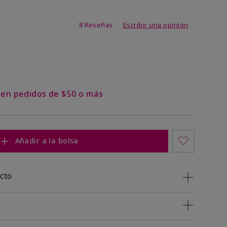
de 4,2 de 5
8 Reseñas
Escribir una opinión
s en pedidos de $50 o más
Añadir a la bolsa
cto