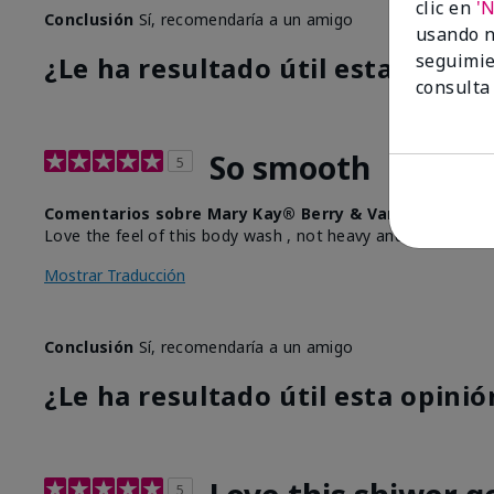
clic en
'
Conclusión
Sí, recomendaría a un amigo
usando n
seguimie
¿Le ha resultado útil esta opinió
consulta
So smooth
5
Comentarios sobre Mary Kay® Berry & Vanilla Scented
Love the feel of this body wash , not heavy and it smells gr
Mostrar Traducción
Conclusión
Sí, recomendaría a un amigo
¿Le ha resultado útil esta opinió
5