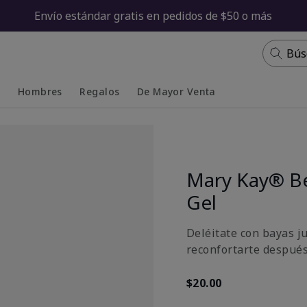
Envío estándar gratis en pedidos de $50 o más
Bús
s
Hombres
Regalos
De Mayor Venta
Collapsed
Expanded
Mary Kay® Be
Gel
Deléitate con bayas ju
reconfortarte después
$20.00