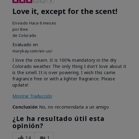
3
Love it, except for the scent!
Enviado
Hace 6 meses
por
Bee
de
Colorado
Evaluado en
marykay.com/en-us/
I love the cream. It is 100% mandatory in the dry
Colorado weather. The only thing I don't love about it
is the smell. It is over powering. I wish this came
fragrance free or with a lighter fragrance. Please
update!
Mostrar Traducción
Conclusión
No, no recomendaría a un amigo
¿Le ha resultado útil esta
opinión?
14
1