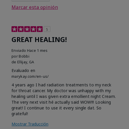
Marcar esta opinión
5
GREAT HEALING!
Enviado
Hace 1 mes
por
Bobbi
de
Ellijay, GA
Evaluado en
marykay.com/en-us/
4 years ago I had radiation treatments to my neck
for throat cancer. My doctor was unhappy with my
healing until I was given extra emollient night Cream.
The very next visit hé actually said WOW!!! Looking
great! I continue to use it every single dat. So
grateful!
Mostrar Traducción