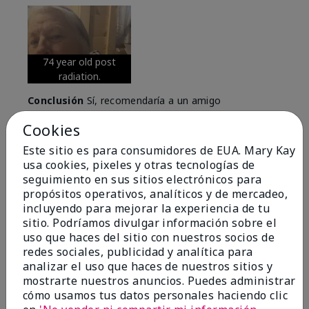
74 year old post
radiation.
Conclusión
Sí, recomendaría a un amigo
¿Le ha resultado útil esta
Cookies
opinión?
Este sitio es para consumidores de EUA. Mary Kay
usa cookies, pixeles y otras tecnologías de
6
0
seguimiento en sus sitios electrónicos para
propósitos operativos, analíticos y de mercadeo,
Marcar esta opinión
incluyendo para mejorar la experiencia de tu
sitio. Podríamos divulgar información sobre el
uso que haces del sitio con nuestros socios de
redes sociales, publicidad y analítica para
5
analizar el uso que haces de nuestros sitios y
Great Night time emollient
mostrarte nuestros anuncios. Puedes administrar
cómo usamos tus datos personales haciendo clic
Enviado
Hace 2 meses