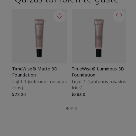
TimeWise® Matte 3D
TimeWise® Luminous 3D
Sk
Foundation
Foundation
De
es
Light 1​ (subtonos rosados
Light 1​ (subtonos rosados
fríos)
fríos)
$9
$28.00
$28.00