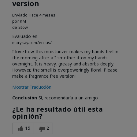
version
Enviado
Hace 4 meses
por
KM
de
Stow
Evaluado en
marykay.com/en-us/
I love how this moisturizer makes my hands feel in
the morning after a I smother it on my hands
overnight. It is heavy, greasy and absorbs deeply.
However, the smell is overpoweringly floral. Please
make a fragrance free version!
Mostrar Traducción
Conclusión
Sí, recomendaría a un amigo
¿Le ha resultado útil esta
opinión?
15
2