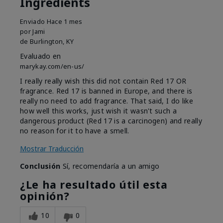
Ingredients
Enviado
Hace 1 mes
por
Jami
de
Burlington, KY
Evaluado en
marykay.com/en-us/
I really really wish this did not contain Red 17 OR
fragrance. Red 17 is banned in Europe, and there is
really no need to add fragrance. That said, I do like
how well this works, just wish it wasn't such a
dangerous product (Red 17 is a carcinogen) and really
no reason for it to have a smell.
Mostrar Traducción
Conclusión
Sí, recomendaría a un amigo
¿Le ha resultado útil esta
opinión?
10
0