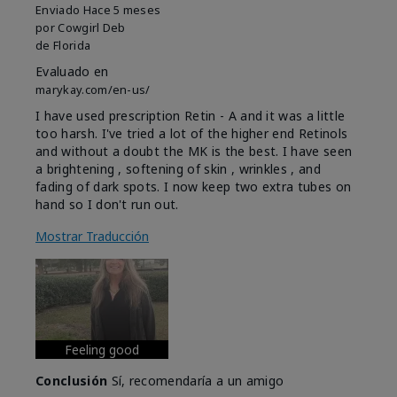
Enviado
Hace 5 meses
por
Cowgirl Deb
de
Florida
Evaluado en
marykay.com/en-us/
I have used prescription Retin - A and it was a little
too harsh. I've tried a lot of the higher end Retinols
and without a doubt the MK is the best. I have seen
a brightening , softening of skin , wrinkles , and
fading of dark spots. I now keep two extra tubes on
hand so I don't run out.
Mostrar Traducción
Feeling good
Conclusión
Sí, recomendaría a un amigo