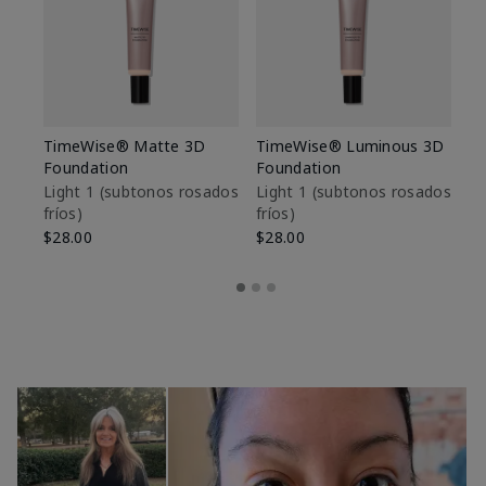
TimeWise® Matte 3D
TimeWise® Luminous 3D
Sk
Foundation
Foundation
De
es
Light 1​ (subtonos rosados
Light 1​ (subtonos rosados
fríos)
fríos)
$9
$28.00
$28.00