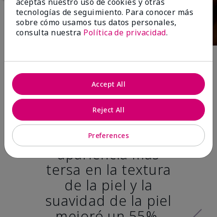
aceptas nuestro uso de cookies y otras
tecnologías de seguimiento. Para conocer más
sobre cómo usamos tus datos personales,
consulta nuestra
Política de privacidad
.
Después de 12
Accept All
semanas:*
Reject All
100% de las
mujeres tuvo una
Preferences
apariencia más
tersa en la textura
de la piel y la
suavidad de la piel
mejoró un 55%.