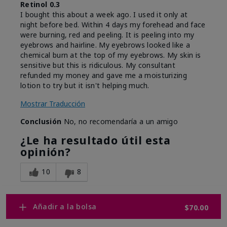
Retinol 0.3
I bought this about a week ago. I used it only at
night before bed. Within 4 days my forehead and face
were burning, red and peeling. It is peeling into my
eyebrows and hairline. My eyebrows looked like a
chemical burn at the top of my eyebrows. My skin is
sensitive but this is ridiculous. My consultant
refunded my money and gave me a moisturizing
lotion to try but it isn't helping much.
Mostrar Traducción
Conclusión
No, no recomendaría a un amigo
¿Le ha resultado útil esta
opinión?
10
8
Marcar esta opinión
Añadir a la bolsa
$70.00