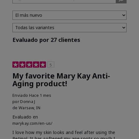
Evaluado por 27 clientes
5
My favorite Mary Kay Anti-
Aging product!
Enviado
Hace 1 mes
por
Donna J
de
Warsaw, IN
Evaluado en
marykay.com/en-us/
I love how my skin looks and feel after using the
Retinol. It has softened my age spots so much I