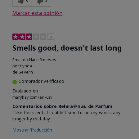
3
0
Marcar esta opinión
3
Smells good, doesn't last long
Enviado
Hace 9 meses
por
Lynda
de
Severn
Comprador verificado
Evaluado en
marykay.com/en-us/
Comentarios sobre Belara® Eau de Parfum
I like the scent, I couldn't smell it on my wrists any
longer by mid-day.
Mostrar Traducción