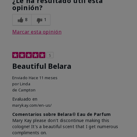
¿Le ha resultado útil esta
opinión?
8
1
Marcar esta opinión
5
Beautiful Belara
Enviado
Hace 11 meses
por
Linda
de
Campton
Evaluado en
marykay.com/en-us/
Comentarios sobre Belara® Eau de Parfum
Mary Kay please don't discontinue making this
cologne! It's a beautiful scent that I get numerous
compliments on.