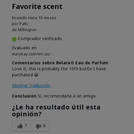
Favorite scent
Enviado
Hace 10 meses
por
Patti
de
Millington
Comprador verificado
Evaluado en
marykay.com/en-us/
Comentarios sobre Belara® Eau de Parfum
Love it, this is probably the 10th bottle I have
purchased 😀
Mostrar Traducción
Conclusión
Sí, recomendaría a un amigo
¿Le ha resultado útil esta
opinión?
7
0