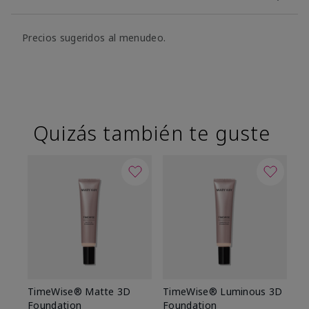
Precios sugeridos al menudeo.
Quizás también te guste
TimeWise® Matte 3D
TimeWise® Luminous 3D
Sk
Foundation
Foundation
De