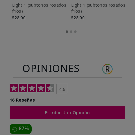
es
Light 1​ (subtonos rosados
Light 1​ (subtonos rosados
fríos)
fríos)
$9
$28.00
$28.00
OPINIONES
4.6
16 Reseñas
Escribir Una Opinión
87%