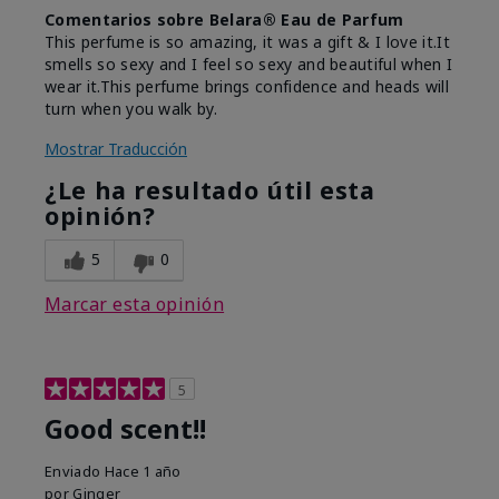
Comentarios sobre Belara® Eau de Parfum
This perfume is so amazing, it was a gift & I love it.It
smells so sexy and I feel so sexy and beautiful when I
wear it.This perfume brings confidence and heads will
turn when you walk by.
Mostrar Traducción
¿Le ha resultado útil esta
opinión?
5
0
Marcar esta opinión
5
Good scent!!
Enviado
Hace 1 año
por
Ginger