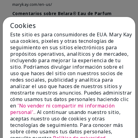
marykay.com/en-us/
Comentarios sobre Belara® Eau de Parfum
Used for over 10 years. Best smell!
Cookies
Mostrar Traducción
Este sitio es para consumidores de EUA. Mary Kay
usa cookies, pixeles y otras tecnologías de
Conclusión
Sí, recomendaría a un amigo
seguimiento en sus sitios electrónicos para
¿Le ha resultado útil esta
propósitos operativos, analíticos y de mercadeo,
opinión?
incluyendo para mejorar la experiencia de tu
sitio. Podríamos divulgar información sobre el
4
0
uso que haces del sitio con nuestros socios de
redes sociales, publicidad y analítica para
Marcar esta opinión
analizar el uso que haces de nuestros sitios y
mostrarte nuestros anuncios. Puedes administrar
cómo usamos tus datos personales haciendo clic
en
'No vender ni compartir mi información
5
personal'.
. Al continuar usando nuestro sitio,
Kristen
aceptas nuestro uso de cookies y otras
tecnologías de seguimiento. Para conocer más
Enviado
Hace 10 meses
sobre cómo usamos tus datos personales,
por
Jennifer