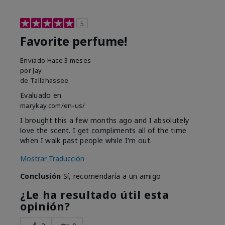
5
Favorite perfume!
Enviado
Hace 3 meses
por
Jay
de
Tallahassee
Evaluado en
marykay.com/en-us/
I brought this a few months ago and I absolutely
love the scent. I get compliments all of the time
when I walk past people while I'm out.
Mostrar Traducción
Conclusión
Sí, recomendaría a un amigo
¿Le ha resultado útil esta
opinión?