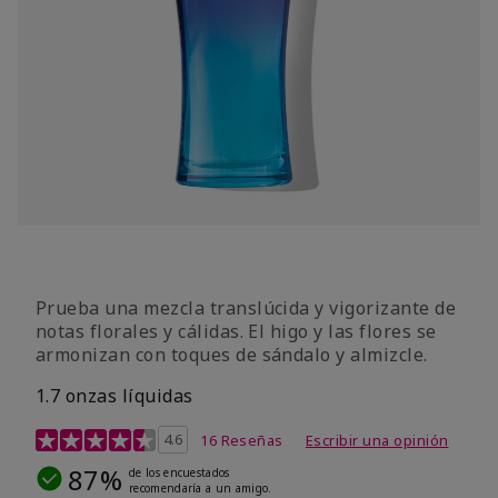
Prueba una mezcla translúcida y vigorizante de
notas florales y cálidas. El higo y las flores se
armonizan con toques de sándalo y almizcle.
1.7 onzas líquidas
Calificación de clientes de 4,5 de 5
4.6
16 Reseñas
Escribir una opinión
87%
de los encuestados
recomendaría a un amigo.