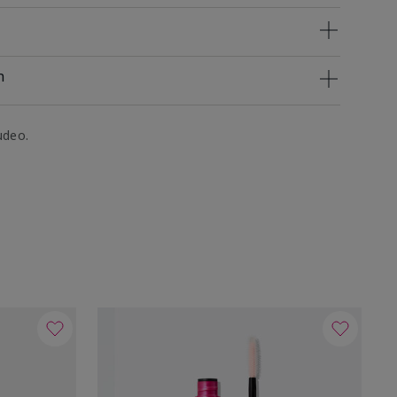
n
udeo.