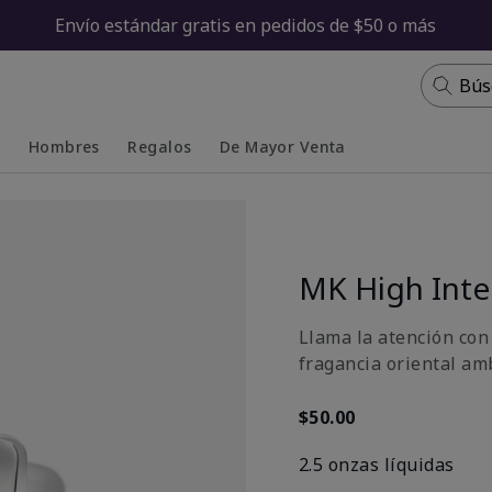
Envío estándar gratis en pedidos de $50 o más
Bús
s
Hombres
Regalos
De Mayor Venta
Collapsed
Expanded
MK High Inte
Llama la atención con 
fragancia oriental am
$50.00
2.5 onzas líquidas