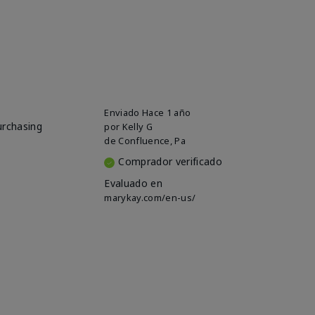
Enviado
Hace 1 año
urchasing
por
Kelly G
de
Confluence, Pa
Comprador verificado
Evaluado en
marykay.com/en-us/