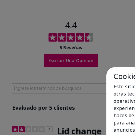
4.4
5 Reseñas
Escribir Una Opinión
Cooki
Este sit
otras te
operativ
Evaluado por 5 clientes
experien
haces del
para ana
Lid change
anuncios
2