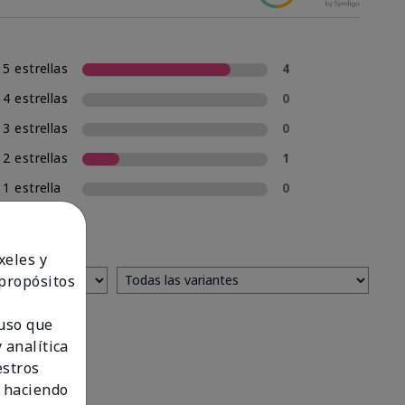
5 estrellas
4
4 estrellas
0
3 estrellas
0
2 estrellas
1
1 estrella
0
xeles y
 propósitos
 uso que
 analítica
estros
 haciendo