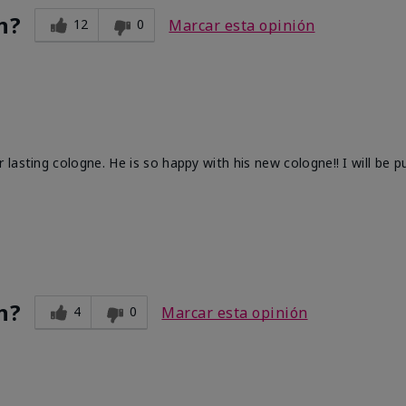
n?
12
0
Marcar esta opinión
lasting cologne. He is so happy with his new cologne!! I will be p
n?
4
0
Marcar esta opinión