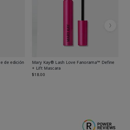
Next
e de edición
Mary Kay® Lash Love Fanorama™ Define
Ma
+ Lift Mascara
Ki
$18.00
$2