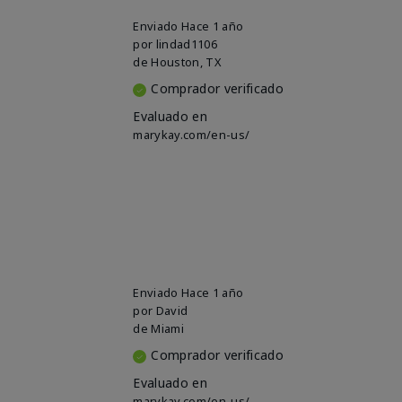
Enviado
Hace 1 año
por
lindad1106
de
Houston, TX
Comprador verificado
Evaluado en
marykay.com/en-us/
Enviado
Hace 1 año
por
David
de
Miami
Comprador verificado
Evaluado en
marykay.com/en-us/