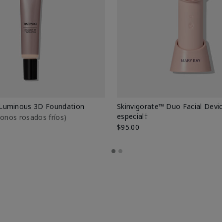
Luminous 3D Foundation
Skinvigorate™ Duo Facial Devic
especial†
btonos rosados fríos)
$95.00