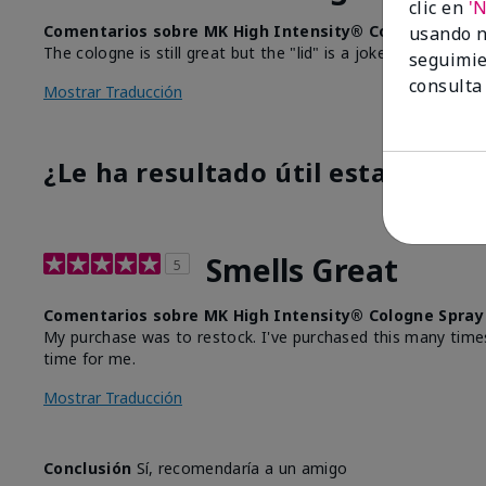
clic en
'
Comentarios sobre MK High Intensity® Cologne Spray
usando n
The cologne is still great but the "lid" is a joke. Cheap and
seguimie
consulta
Mostrar Traducción
¿Le ha resultado útil esta opinió
Smells Great
5
Comentarios sobre MK High Intensity® Cologne Spray
My purchase was to restock. I've purchased this many times. I
time for me.
Mostrar Traducción
Conclusión
Sí, recomendaría a un amigo