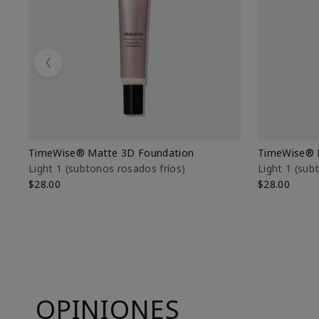
Previous
TimeWise® Matte 3D Foundation
TimeWise® 
Light 1​ (subtonos rosados fríos)
Light 1​ (su
$28.00
$28.00
OPINIONES