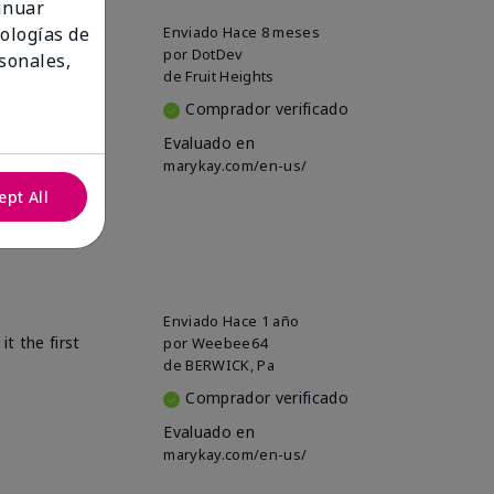
tinuar
Enviado
Hace 8 meses
nologías de
por
DotDev
sonales,
de
Fruit Heights
Comprador verificado
Evaluado en
marykay.com/en-us/
ept All
Enviado
Hace 1 año
t the first
por
Weebee64
de
BERWICK, Pa
Comprador verificado
Evaluado en
marykay.com/en-us/