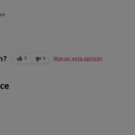
nt!
n?
5
0
Marcar esta opinión
nce