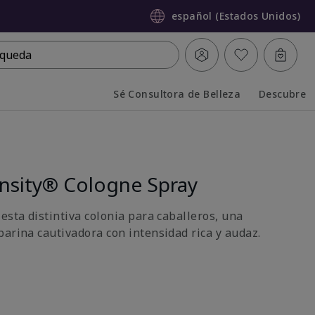
español (Estados Unidos)
queda
Sé Consultora de Belleza
Descubre
Collapsed
Expanded
nsity® Cologne Spray
esta distintiva colonia para caballeros, una
barina cautivadora con intensidad rica y audaz.