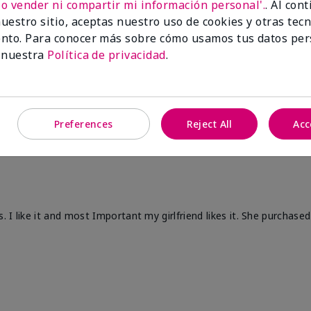
No vender ni compartir mi información personal'.
. Al con
uestro sitio, aceptas nuestro uso de cookies y otras tec
 my husband hates it. Need to rethink that change as it's a joke.
nto. Para conocer más sobre cómo usamos tus datos per
 nuestra
Política de privacidad
.
n?
3
1
Marcar esta opinión
Preferences
Reject All
Acc
 like it and most Important my girlfriend likes it. She purchased i