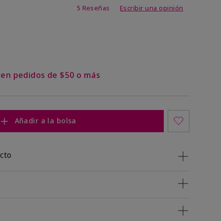
de 4,8 de 5
5 Reseñas
Escribir una opinión
s en pedidos de $50 o más
Añadir a la bolsa
cto