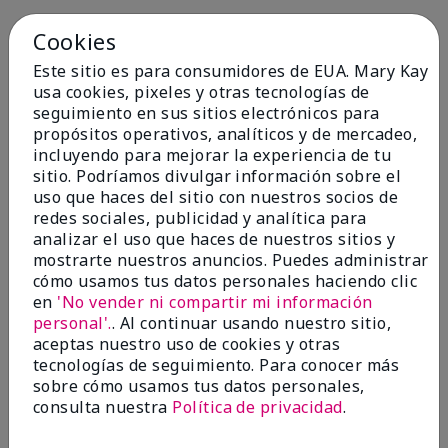
Cookies
1
Este sitio es para consumidores de EUA. Mary Kay
Not a favorite
usa cookies, pixeles y otras tecnologías de
seguimiento en sus sitios electrónicos para
Enviado
Hace 9 meses
propósitos operativos, analíticos y de mercadeo,
por
Bette B.
incluyendo para mejorar la experiencia de tu
de
Green Valley
sitio. Podríamos divulgar información sobre el
Comprador verificado
uso que haces del sitio con nuestros socios de
redes sociales, publicidad y analítica para
Evaluado en
analizar el uso que haces de nuestros sitios y
marykay.com/en-us/
mostrarte nuestros anuncios. Puedes administrar
Comentarios sobre Mary Kay Chromafusion®
cómo usamos tus datos personales haciendo clic
Blush
en
'No vender ni compartir mi información
The blush is hard to get used to - it goes on very
personal'.
. Al continuar usando nuestro sitio,
heavy and then needs to be softened. I think I will
aceptas nuestro uso de cookies y otras
stick with my old brand for now.
tecnologías de seguimiento. Para conocer más
Mostrar Traducción
sobre cómo usamos tus datos personales,
consulta nuestra
Política de privacidad
.
Conclusión
No, no recomendaría a un amigo