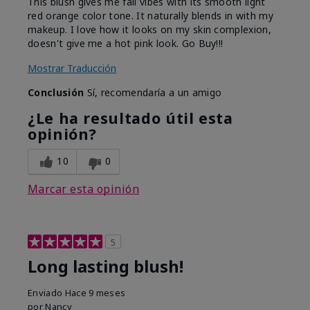
This blush gives me fall vibes with its smooth light
red orange color tone. It naturally blends in with my
makeup. I love how it looks on my skin complexion,
doesn't give me a hot pink look. Go Buy!!!
Mostrar Traducción
Conclusión
Sí, recomendaría a un amigo
¿Le ha resultado útil esta
opinión?
10
0
Marcar esta opinión
5
Long lasting blush!
Enviado
Hace 9 meses
por
Nancy