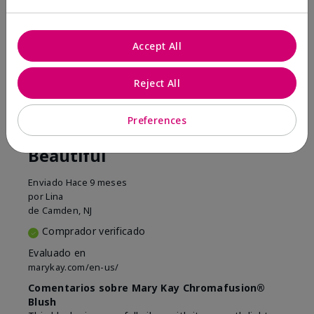
¿Le ha resultado útil esta
opinión?
Accept All
16
5
Marcar esta opinión
Reject All
Preferences
5
Beautiful
Enviado
Hace 9 meses
por
Lina
de
Camden, NJ
Comprador verificado
Evaluado en
marykay.com/en-us/
Comentarios sobre Mary Kay Chromafusion®
Blush