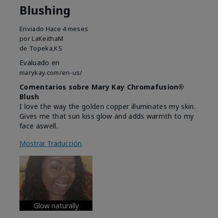
Blushing
Enviado
Hace 4 meses
por
LaKeithaM
de
Topeka,KS
Evaluado en
marykay.com/en-us/
Comentarios sobre Mary Kay Chromafusion®
Blush
I love the way the golden copper illuminates my skin.
Gives me that sun kiss glow and adds warmth to my
face aswell.
Mostrar Traducción
Glow naturally