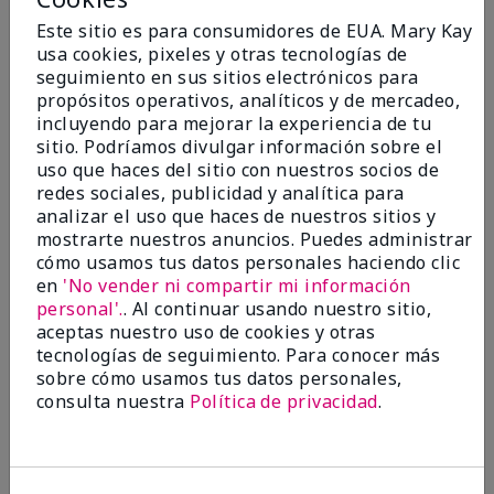
Este sitio es para consumidores de EUA. Mary Kay
Enviado
Hace 9 meses
usa cookies, pixeles y otras tecnologías de
por
Bette B.
seguimiento en sus sitios electrónicos para
de
Green Valley
propósitos operativos, analíticos y de mercadeo,
Comprador verificado
incluyendo para mejorar la experiencia de tu
sitio. Podríamos divulgar información sobre el
Evaluado en
uso que haces del sitio con nuestros socios de
marykay.com/en-us/
redes sociales, publicidad y analítica para
Comentarios sobre Mary Kay Chromafusion®
analizar el uso que haces de nuestros sitios y
Blush
mostrarte nuestros anuncios. Puedes administrar
The blush is hard to get used to - it goes on very
cómo usamos tus datos personales haciendo clic
heavy and then needs to be softened. I think I will
en
'No vender ni compartir mi información
stick with my old brand for now.
personal'.
. Al continuar usando nuestro sitio,
Mostrar Traducción
aceptas nuestro uso de cookies y otras
tecnologías de seguimiento. Para conocer más
Conclusión
No, no recomendaría a un amigo
sobre cómo usamos tus datos personales,
consulta nuestra
Política de privacidad
.
¿Le ha resultado útil esta
opinión?
16
5