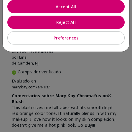
Accept All
Marcar esta opinión
Reject All
5
Preferences
Beautiful
Enviado
Hace 9 meses
por
Lina
de
Camden, NJ
Comprador verificado
Evaluado en
marykay.com/en-us/
Comentarios sobre Mary Kay Chromafusion®
Blush
This blush gives me fall vibes with its smooth light
red orange color tone. It naturally blends in with my
makeup. I love how it looks on my skin complexion,
doesn't give me a hot pink look. Go Buy!!!