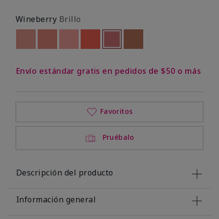
Wineberry
Brillo
Out of stock
Out of stock
Out of stock
Out of stock
seleccionado
Out of stock
Out of stock
Envío estándar gratis en pedidos de $50 o más
Favoritos
Pruébalo
Descripción del producto
Información general