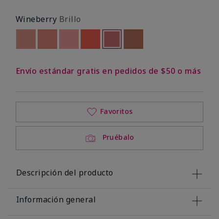
Wineberry
Brillo
Out of stock
Out of stock
Out of stock
Out of stock
seleccionado
Out of stock
Out of stock
Envío estándar gratis en pedidos de $50 o más
Favoritos
Pruébalo
Descripción del producto
Información general