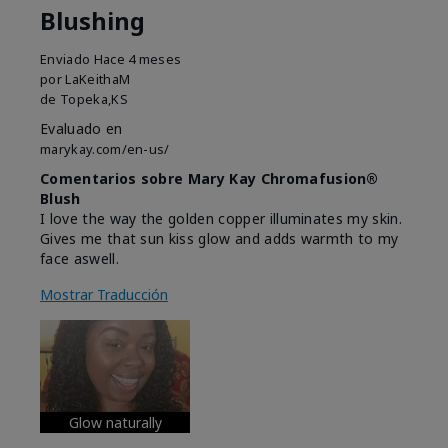
Blushing
Enviado
Hace 4 meses
por
LaKeithaM
de
Topeka,KS
Evaluado en
marykay.com/en-us/
Comentarios sobre Mary Kay Chromafusion®
Blush
I love the way the golden copper illuminates my skin.
Gives me that sun kiss glow and adds warmth to my
face aswell.
Mostrar Traducción
Glow naturally