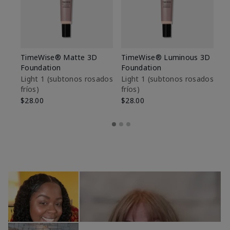
TimeWise® Matte 3D
TimeWise® Luminous 3D
Sk
Foundation
Foundation
De
es
Light 1​ (subtonos rosados
Light 1​ (subtonos rosados
fríos)
fríos)
$9
$28.00
$28.00