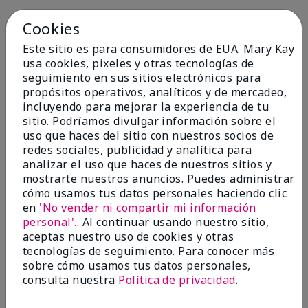
Cookies
1
Este sitio es para consumidores de EUA. Mary Kay
Not a favorite
usa cookies, pixeles y otras tecnologías de
seguimiento en sus sitios electrónicos para
Enviado
Hace 9 meses
propósitos operativos, analíticos y de mercadeo,
por
Bette B.
incluyendo para mejorar la experiencia de tu
de
Green Valley
sitio. Podríamos divulgar información sobre el
Comprador verificado
uso que haces del sitio con nuestros socios de
redes sociales, publicidad y analítica para
Evaluado en
analizar el uso que haces de nuestros sitios y
marykay.com/en-us/
mostrarte nuestros anuncios. Puedes administrar
Comentarios sobre Mary Kay Chromafusion®
cómo usamos tus datos personales haciendo clic
Blush
en
'No vender ni compartir mi información
The blush is hard to get used to - it goes on very
personal'.
. Al continuar usando nuestro sitio,
heavy and then needs to be softened. I think I will
aceptas nuestro uso de cookies y otras
stick with my old brand for now.
tecnologías de seguimiento. Para conocer más
Mostrar Traducción
sobre cómo usamos tus datos personales,
consulta nuestra
Política de privacidad
.
Conclusión
No, no recomendaría a un amigo