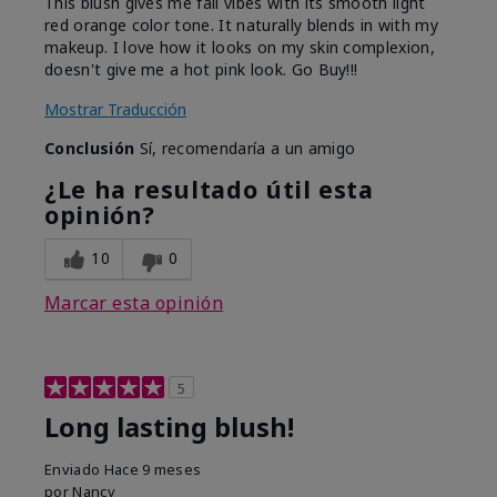
This blush gives me fall vibes with its smooth light
red orange color tone. It naturally blends in with my
makeup. I love how it looks on my skin complexion,
doesn't give me a hot pink look. Go Buy!!!
Mostrar Traducción
Conclusión
Sí, recomendaría a un amigo
¿Le ha resultado útil esta
opinión?
10
0
Marcar esta opinión
5
Long lasting blush!
Enviado
Hace 9 meses
por
Nancy