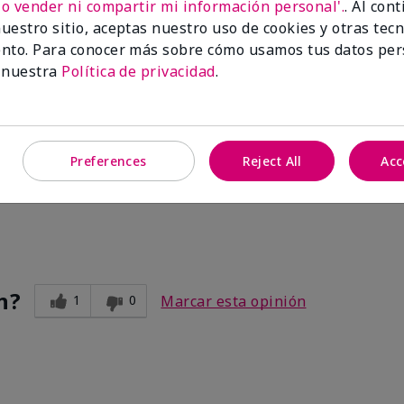
No vender ni compartir mi información personal'.
. Al con
uestro sitio, aceptas nuestro uso de cookies y otras tec
nto. Para conocer más sobre cómo usamos tus datos per
 nuestra
Política de privacidad
.
 fall
ter
Preferences
Reject All
Acc
mer tan.
n?
1
0
Marcar esta opinión