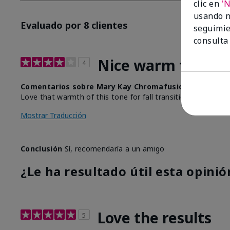
clic en
'
usando n
Evaluado por 8 clientes
seguimie
consulta
Nice warm tone for
4
Comentarios sobre Mary Kay Chromafusion® Highligh
Love that warmth of this tone for fall transition from sum
Mostrar Traducción
Conclusión
Sí, recomendaría a un amigo
¿Le ha resultado útil esta opinió
Love the results
5