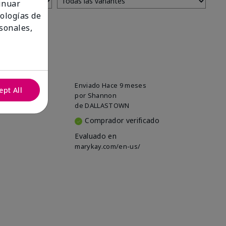
tinuar
nologías de
sonales,
Enviado
Hace 9 meses
ept All
por
Shannon
de
DALLASTOWN
Comprador verificado
Evaluado en
marykay.com/en-us/