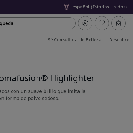
español (Estados Unidos)
queda
Sé Consultora de Belleza
Descubre
Collapsed
Expanded
omafusion® Highlighter
sgos con un suave brillo que imita la
en forma de polvo sedoso.