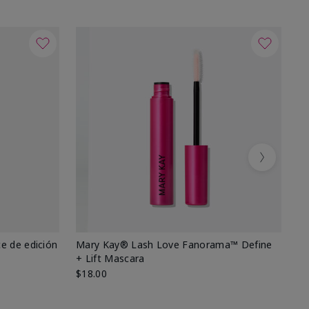
Next
e de edición
Mary Kay® Lash Love Fanorama™ Define
Ma
+ Lift Mascara
Ki
$18.00
$2