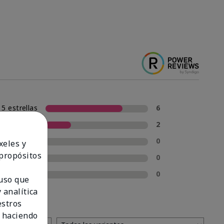
5 estrellas
6
4 estrellas
2
3 estrellas
0
xeles y
 propósitos
2 estrellas
0
1 estrella
0
 uso que
 analítica
estros
 haciendo