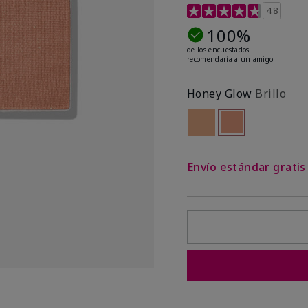
Calificación de clientes 
4.8
100%
de los encuestados
recomendaría a un amigo.
Honey Glow
Brillo
Out of stock
seleccionado
Out of stock
Envío estándar grati