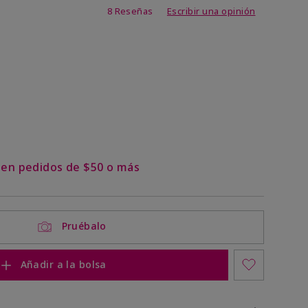
de 4,2 de 5
8 Reseñas
Escribir una opinión
s en pedidos de $50 o más
Pruébalo
Añadir a la bolsa