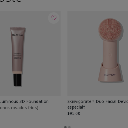
Luminous 3D Foundation
Skinvigorate™ Duo Facial Devic
especial†
btonos rosados fríos)
$95.00