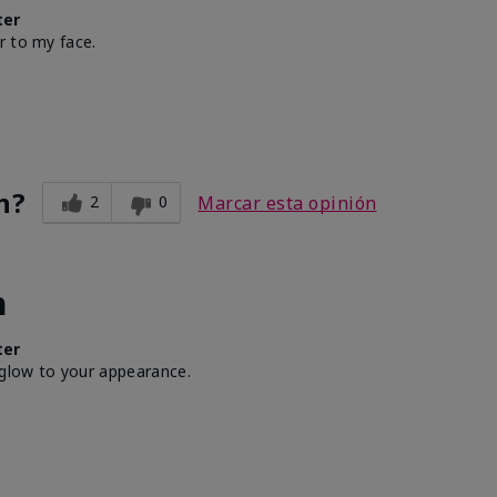
ter
r to my face.
n?
2
0
Marcar esta opinión
h
ter
 glow to your appearance.