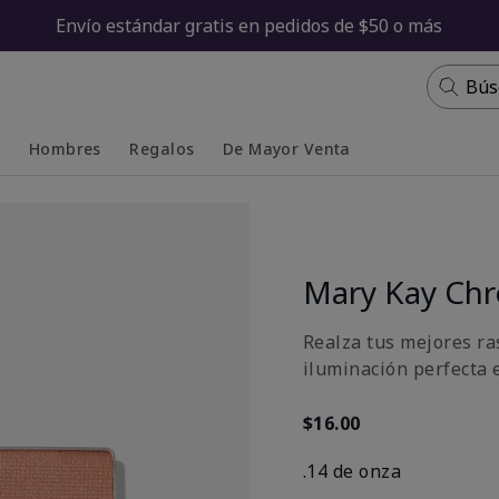
Envío estándar gratis en pedidos de $50 o más
Bús
s
Hombres
Regalos
De Mayor Venta
Collapsed
Expanded
Mary Kay Chr
Realza tus mejores ra
iluminación perfecta 
$16.00
.14 de onza