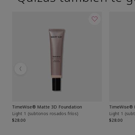
Previous
TimeWise® Matte 3D Foundation
TimeWise® 
Light 1​ (subtonos rosados fríos)
Light 1​ (su
$28.00
$28.00