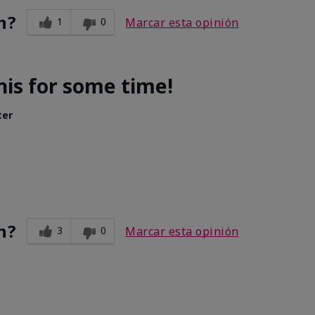
n?
1
0
Marcar esta opinión
his for some time!
ter
n?
3
0
Marcar esta opinión