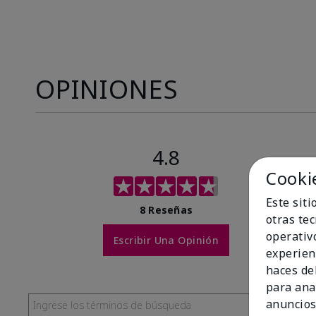
OPINIONES
4.8
Cooki
Este sit
8 Reseñas
otras te
operativ
Escribir Una Opinión
experien
haces del
para ana
anuncios