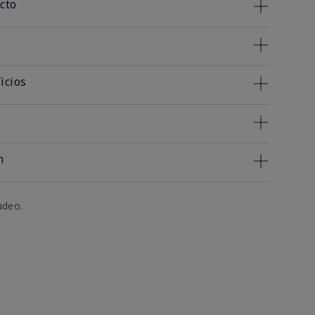
cto
icios
n
udeo.