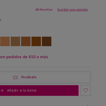
 de 5 de 5
48 Reseñas
Escribir una opinión
o.
ock
 of stock
Out of stock
Out of stock
Out of stock
Out of stock
Out of stock
s en pedidos de $50 o más
Pruébalo
Añadir a la bolsa