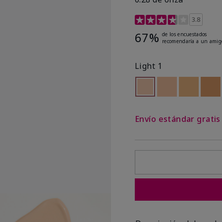
Calificación de clientes
3.8
67%
de los encuestados
recomendaría a un amig
Light 1
seleccionado
Out of stock
Out of stock
Out of st
Out
Envío estándar grati