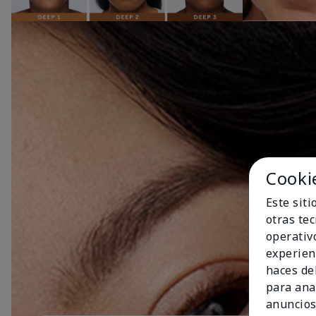
Cooki
Este sit
otras te
operativ
experien
haces del
para ana
anuncios