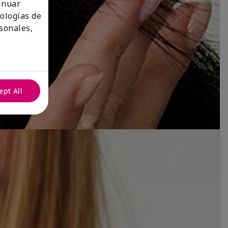
tinuar
nologías de
sonales,
ept All