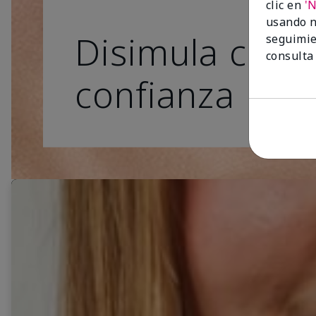
clic en
'
usando n
Disimula con
seguimie
consulta
confianza