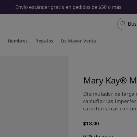
Envío estándar gratis en pedidos de $50 o más
Bús
s
Hombres
Regalos
De Mayor Venta
Collapsed
Expanded
Mary Kay® Mu
Disimulador de larga 
camuflar las imperfecc
características con un
$18.00
0.28 de onza