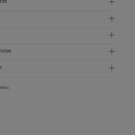
cto
icios
n
udeo.