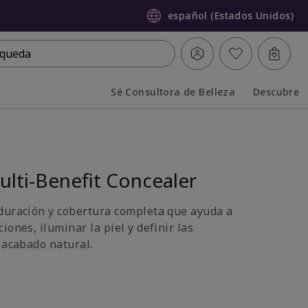
español (Estados Unidos)
queda
Sé Consultora de Belleza
Descubre
Collapsed
Expanded
lti-Benefit Concealer
duración y cobertura completa que ayuda a
iones, iluminar la piel y definir las
 acabado natural.