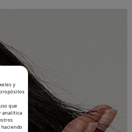
xeles y
 propósitos
 uso que
 analítica
estros
 haciendo