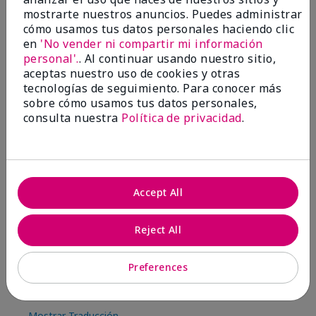
8
1
mostrarte nuestros anuncios. Puedes administrar
cómo usamos tus datos personales haciendo clic
Marcar esta opinión
en
'No vender ni compartir mi información
personal'.
. Al continuar usando nuestro sitio,
aceptas nuestro uso de cookies y otras
2
tecnologías de seguimiento. Para conocer más
sobre cómo usamos tus datos personales,
Color Faded Fast
consulta nuestra
Política de privacidad
.
Enviado
Hace 4 meses
por
Deb
de
Baltimore, md
Evaluado en
Accept All
marykay.com/en-us/
Comentarios sobre Mary Kay Unlimited® Lip
Reject All
Gloss
When first applied I loved the color and the gloss
finish. Unfortunately that didn't last very long. Had to
Preferences
continuously reapply to maintain color and glossy
finish which I didn't see written in prior reviews.
Mostrar Traducción