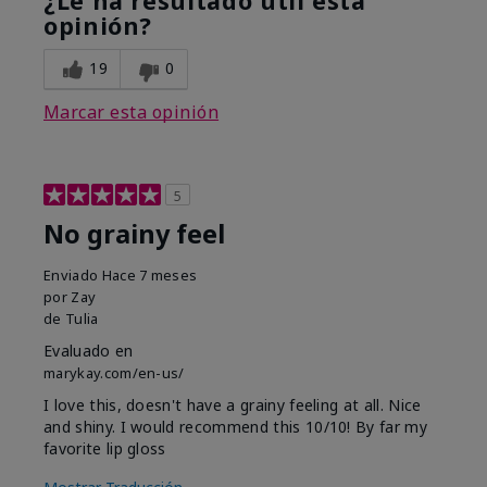
¿Le ha resultado útil esta
opinión?
19
0
Marcar esta opinión
5
No grainy feel
Enviado
Hace 7 meses
por
Zay
de
Tulia
Evaluado en
marykay.com/en-us/
I love this, doesn't have a grainy feeling at all. Nice
and shiny. I would recommend this 10/10! By far my
favorite lip gloss