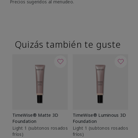
Precios sugeridos al menudeo.
Quizás también te guste
TimeWise® Matte 3D
TimeWise® Luminous 3D
Sk
Foundation
Foundation
De
es
Light 1​ (subtonos rosados
Light 1​ (subtonos rosados
fríos)
fríos)
$9