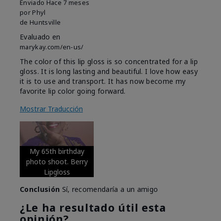
Enviado
Hace 7 meses
por
Phyl
de
Huntsville
Evaluado en
marykay.com/en-us/
The color of this lip gloss is so concentrated for a lip
gloss. It is long lasting and beautiful. I love how easy
it is to use and transport. It has now become my
favorite lip color going forward.
Mostrar Traducción
My 65th birthday
photo shoot. Berry
Lipgloss
Conclusión
Sí, recomendaría a un amigo
¿Le ha resultado útil esta
opinión?