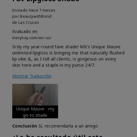
Enviado
Hace 7 meses
por
BeautywithBond
de
Las Cruces
Evaluado en
marykay.com/en-us/
Srsly my year-round fave shade! MK's Unique Mauve
unlimited lipgloss is bringing me that naturally flushed
lip vibe &, as I tell all clients, is gorgeous on every
skin tone and a staple in my purse 24/7.
Mostrar Traducción
Unique Mauve - my
go-to shade
Conclusión
Sí, recomendaría a un amigo