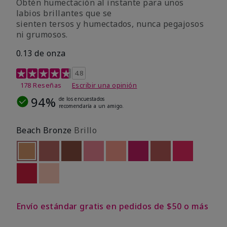
Obtén humectación al instante para unos
labios brillantes que se
sienten tersos y humectados, nunca pegajosos
ni grumosos.
0.13 de onza
Calificación de clientes de 4,2 de 5
4.8
178 Reseñas
Escribir una opinión
94%
de los encuestados
recomendaría a un amigo.
Beach Bronze
Brillo
seleccionado
Out of stock
Out of stock
Out of stock
Out of stock
Out of stock
Out of stock
Out of stock
Out of stoc
Out of stock
Out of stock
Envío estándar gratis en pedidos de $50 o más