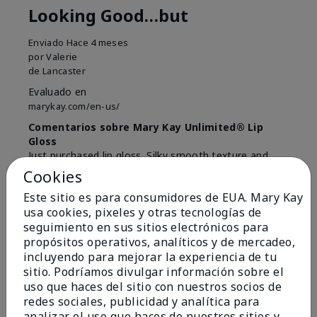
Looking Good…but
Enviado
Hace 4 meses
por
Valerie
de
Lancaster
Evaluado en
marykay.com/en-us/
Comentarios sobre Mary Kay Unlimited® Lip
Gloss
Just purchased lip gloss. Silky smooth texture and
colors but not pleased with the applicator. Feels very
Cookies
"floppy " not firm like I have used with others.
Este sitio es para consumidores de EUA. Mary Kay
Definitely not firm like samples were.
usa cookies, pixeles y otras tecnologías de
Mostrar Traducción
seguimiento en sus sitios electrónicos para
propósitos operativos, analíticos y de mercadeo,
Conclusión
Sí, recomendaría a un amigo
incluyendo para mejorar la experiencia de tu
sitio. Podríamos divulgar información sobre el
¿Le ha resultado útil esta
uso que haces del sitio con nuestros socios de
opinión?
redes sociales, publicidad y analítica para
analizar el uso que haces de nuestros sitios y