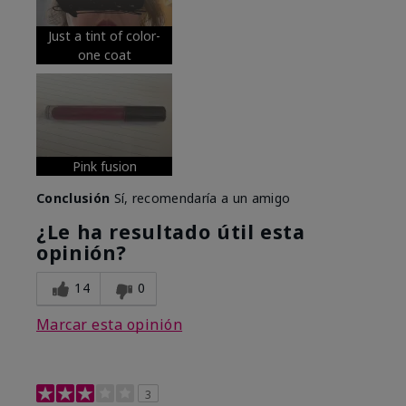
Just a tint of color-
one coat
Pink fusion
Conclusión
Sí, recomendaría a un amigo
¿Le ha resultado útil esta
opinión?
14
0
Marcar esta opinión
3