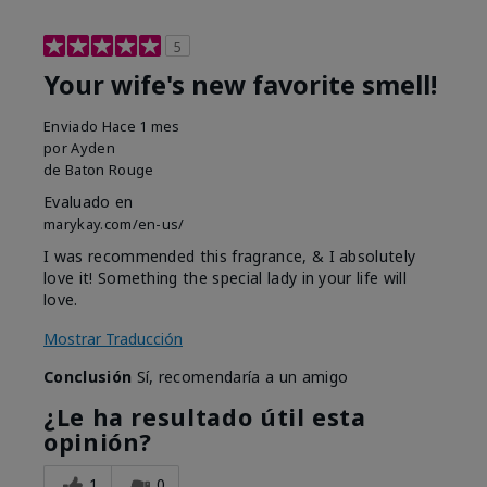
5
Your wife's new favorite smell!
Enviado
Hace 1 mes
por
Ayden
de
Baton Rouge
Evaluado en
marykay.com/en-us/
I was recommended this fragrance, & I absolutely
love it! Something the special lady in your life will
love.
Mostrar Traducción
Conclusión
Sí, recomendaría a un amigo
¿Le ha resultado útil esta
opinión?
1
0