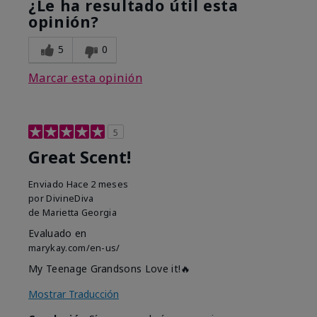
¿Le ha resultado útil esta
opinión?
5
0
Marcar esta opinión
5
Great Scent!
Enviado
Hace 2 meses
por
DivineDiva
de
Marietta Georgia
Evaluado en
marykay.com/en-us/
My Teenage Grandsons Love it!🔥
Mostrar Traducción