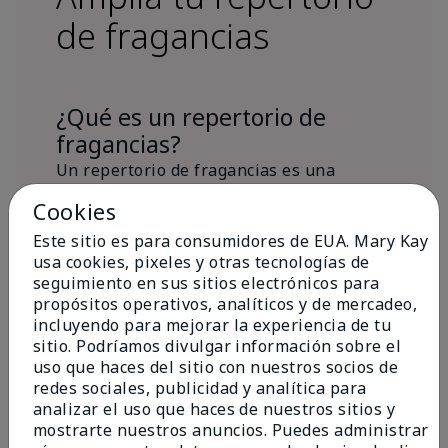
de fragancias
¿Qué es un repertorio de
fragancias?
Un repertorio de fragancias es una
colección personalizada de aromas para
Cookies
diferentes ocasiones, estados de ánimo
Este sitio es para consumidores de EUA. Mary Kay
y/o temporadas.
usa cookies, pixeles y otras tecnologías de
¿Dónde encaja la fragancia Mary
seguimiento en sus sitios electrónicos para
Kay® True Optimism™ Eau de
propósitos operativos, analíticos y de mercadeo,
Parfum?
incluyendo para mejorar la experiencia de tu
sitio. Podríamos divulgar información sobre el
uso que haces del sitio con nuestros socios de
redes sociales, publicidad y analítica para
analizar el uso que haces de nuestros sitios y
mostrarte nuestros anuncios. Puedes administrar