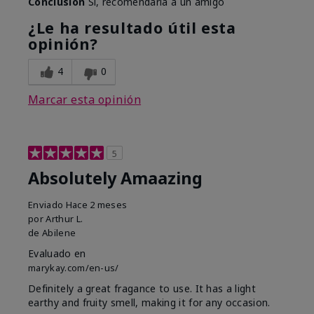
Conclusión
Sí, recomendaría a un amigo
¿Le ha resultado útil esta
opinión?
4
0
Marcar esta opinión
5
Absolutely Amaazing
Enviado
Hace 2 meses
por
Arthur L.
de
Abilene
Evaluado en
marykay.com/en-us/
Definitely a great fragance to use. It has a light
earthy and fruity smell, making it for any occasion.