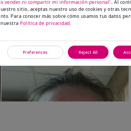
No vender ni compartir mi información personal'.
. Al con
Luminous 3D Foundation
Skinvigorate™ Duo Facial Devic
uestro sitio, aceptas nuestro uso de cookies y otras tec
especial†
btonos rosados fríos)
nto. Para conocer más sobre cómo usamos tus datos per
$95.00
 nuestra
Política de privacidad
.
Preferences
Reject All
Acc