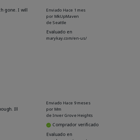
h gone. I will
Enviado
Hace 1 mes
por
MkUpMaven
de
Seattle
Evaluado en
marykay.com/en-us/
Enviado
Hace 9 meses
ough. Ill
por
Mm
de
Inver Grove Heights
Comprador verificado
Evaluado en