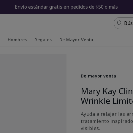
Envío estándar gratis en pedidos de $50 o más
Bús
s
Hombres
Regalos
De Mayor Venta
Collapsed
Expanded
De mayor venta
Mary Kay Cli
Wrinkle Limi
Ayuda a relajar las ar
tratamiento inspirado
visibles.