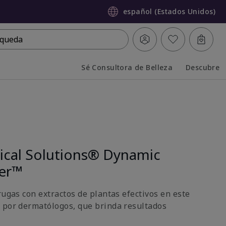
español (Estados Unidos)
queda
Sé Consultora de Belleza
Descubre
Collapsed
Expanded
nical Solutions® Dynamic
ter™
rugas con extractos de plantas efectivos en este
 por dermatólogos, que brinda resultados