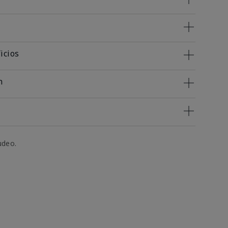
icios
n
udeo.