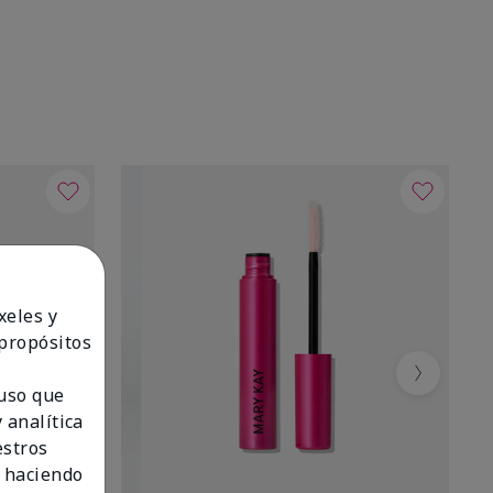
xeles y
 propósitos
Next
 uso que
 analítica
estros
 haciendo