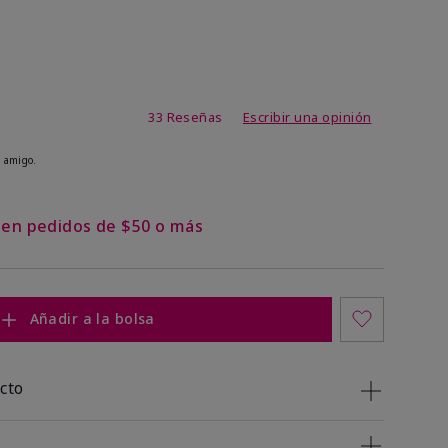
de 4,9 de 5
33 Reseñas
Escribir una opinión
 amigo.
s en pedidos de $50 o más
Añadir a la bolsa
cto