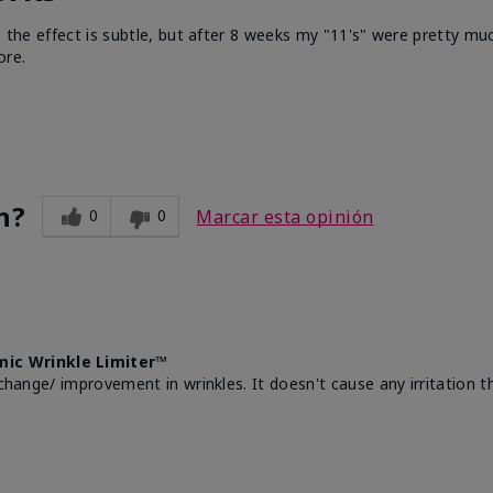
e the effect is subtle, but after 8 weeks my "11's" were pretty muc
ore.
n?
0
0
Marcar esta opinión
mic Wrinkle Limiter™
change/ improvement in wrinkles. It doesn't cause any irritation th