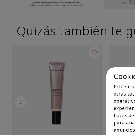
Quizás también te g
Cooki
Este sit
otras te
operativ
Previous
experien
haces del
para ana
anuncios