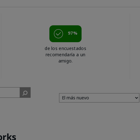
97%
de los encuestados
recomendaría a un
amigo.
orks