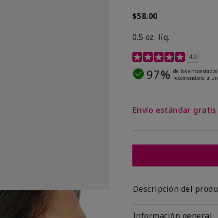
$58.00
0.5 oz. líq.
Calificación de clientes 
4.9
97%
de los encuestados
recomendaría a un
Envío estándar grati
Descripción del produ
Información general