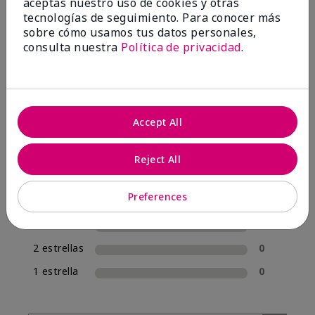
aceptas nuestro uso de cookies y otras
tecnologías de seguimiento. Para conocer más
4.7
sobre cómo usamos tus datos personales,
consulta nuestra
Política de privacidad
.
10 Reseñas
Escribir Una Opinión
100%
Accept All
de los encuestados recomendaría a un amigo.
Reject All
5 estrellas
7
Preferences
4 estrellas
3
3 estrellas
0
2 estrellas
0
1 estrella
0