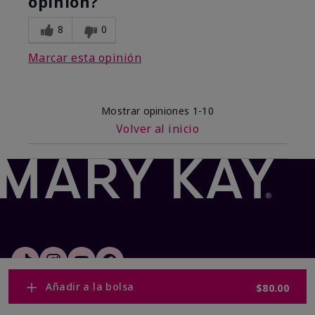
opinión?
8
0
Marcar esta opinión
Mostrar opiniones
1-10
Volver al inicio
Añadir a la bolsa
$80.00