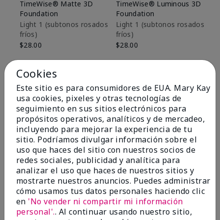
TimeWise® Matte 3D
TimeWise® Luminous 3D
Sk
Foundation
Foundation
De
es
Light 1​ (subtonos rosados
Light 1​ (subtonos rosados
fríos)
fríos)
$9
$28.00
$28.00
Cookies
Este sitio es para consumidores de EUA. Mary Kay
usa cookies, pixeles y otras tecnologías de
seguimiento en sus sitios electrónicos para
propósitos operativos, analíticos y de mercadeo,
incluyendo para mejorar la experiencia de tu
sitio. Podríamos divulgar información sobre el
uso que haces del sitio con nuestros socios de
redes sociales, publicidad y analítica para
analizar el uso que haces de nuestros sitios y
mostrarte nuestros anuncios. Puedes administrar
cómo usamos tus datos personales haciendo clic
OPINIONES
en
'No vender ni compartir mi información
personal'.
. Al continuar usando nuestro sitio,