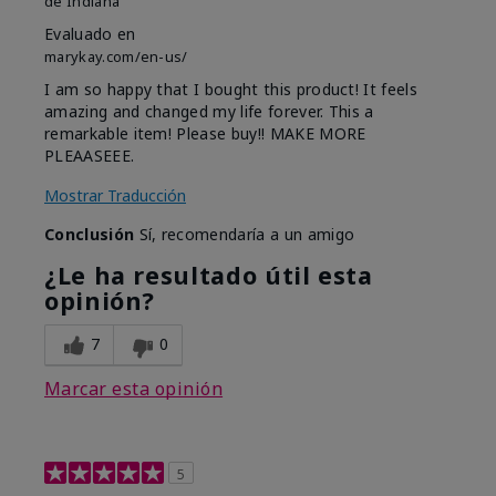
de
Indiana
Evaluado en
marykay.com/en-us/
I am so happy that I bought this product! It feels
amazing and changed my life forever. This a
remarkable item! Please buy!! MAKE MORE
PLEAASEEE.
Mostrar Traducción
Conclusión
Sí, recomendaría a un amigo
¿Le ha resultado útil esta
opinión?
7
0
Marcar esta opinión
5