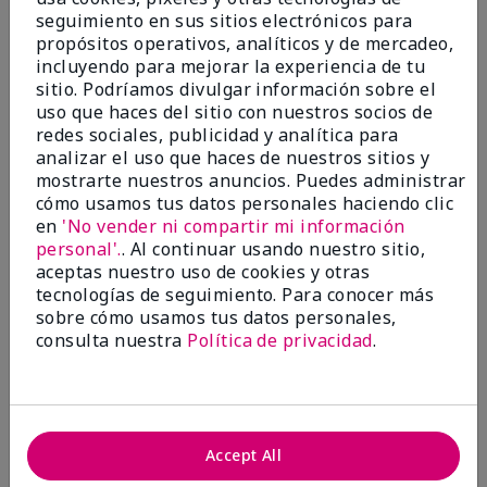
seguimiento en sus sitios electrónicos para
Marcar esta opinión
propósitos operativos, analíticos y de mercadeo,
incluyendo para mejorar la experiencia de tu
sitio. Podríamos divulgar información sobre el
uso que haces del sitio con nuestros socios de
5
redes sociales, publicidad y analítica para
Satisfied
analizar el uso que haces de nuestros sitios y
mostrarte nuestros anuncios. Puedes administrar
cómo usamos tus datos personales haciendo clic
Enviado
Hace 3 meses
por
Keyrone
en
'No vender ni compartir mi información
de
LaBelle, FL
personal'.
. Al continuar usando nuestro sitio,
aceptas nuestro uso de cookies y otras
Evaluado en
tecnologías de seguimiento. Para conocer más
marykay.com/en-us/
sobre cómo usamos tus datos personales,
Since using MK products, my skin hasn't been as oily.
consulta nuestra
Política de privacidad
.
I've received compliments that my complexion has
improved, and most of all, my skin doesn't feel dry or
irritated after use. Moisturizers are usually hard to
come by, but this one is lightweight and not
overbearing or oily. Thank you so much, Mrs. Gaenelle
Accept All
Tyre, for introducing me to these products!