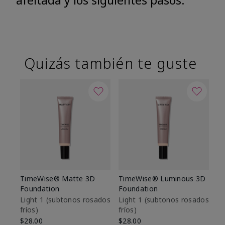
afeitada y los siguientes pasos.
Quizás también te guste
TimeWise® Matte 3D
TimeWise® Luminous 3D
Sk
Foundation
Foundation
De
es
Light 1​ (subtonos rosados
Light 1​ (subtonos rosados
fríos)
fríos)
$9
$28.00
$28.00