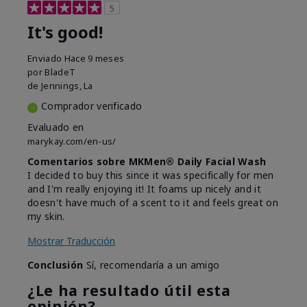
5
It's good!
Enviado
Hace 9 meses
por
BladeT
de
Jennings, La
Comprador verificado
Evaluado en
marykay.com/en-us/
Comentarios sobre MKMen® Daily Facial Wash
I decided to buy this since it was specifically for men
and I'm really enjoying it! It foams up nicely and it
doesn't have much of a scent to it and feels great on
my skin.
Mostrar Traducción
Conclusión
Sí, recomendaría a un amigo
¿Le ha resultado útil esta
opinión?