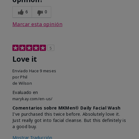
6
0
Marcar esta opinión
5
Love it
Enviado
Hace 9 meses
por
Phil
de
Wilson
Evaluado en
marykay.com/en-us/
Comentarios sobre MKMen® Daily Facial Wash
I've purchased this twice before. Absolutely love it.
Just really got into facial cleanse. But this definitely is
a good buy.
Mostrar Traducción