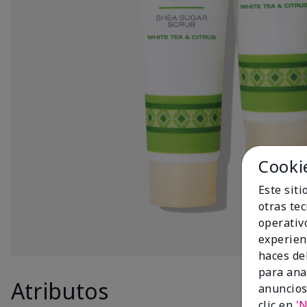
Cooki
Este sit
otras te
operativ
experien
haces del
para ana
Atributos
Produc
anuncios
clic en
'