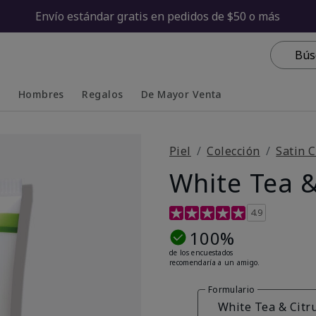
Envío estándar gratis en pedidos de $50 o más
Bús
s
Hombres
Regalos
De Mayor Venta
Collapsed
Expanded
Piel
Colección
Satin C
White Tea &
Calificación de clientes de 4
4.9
100%
de los encuestados
recomendaría a un amigo.
Formulario
White Tea & Citr