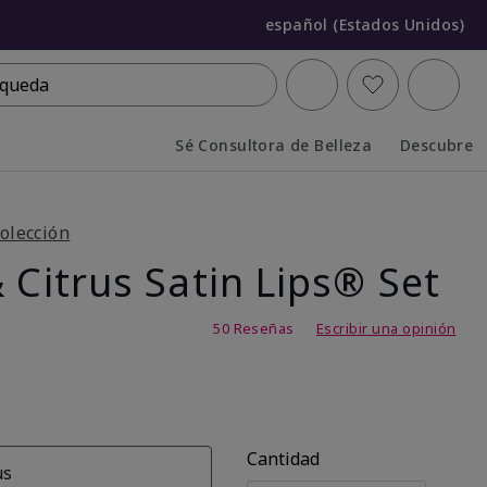
español (Estados Unidos)
queda
Sé Consultora de Belleza
Descubre
Collapsed
Expanded
olección
 Citrus Satin Lips® Set
,7 de 5
50 Reseñas
Escribir una opinión
Cantidad
us