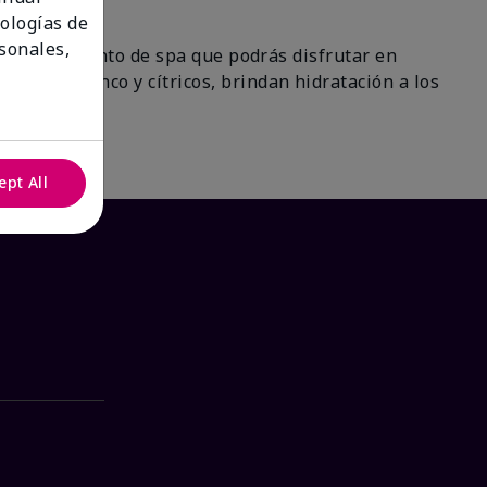
nologías de
sonales,
 un tratamiento de spa que podrás disfrutar en
 de té blanco y cítricos, brindan hidratación a los
ra!
ept All