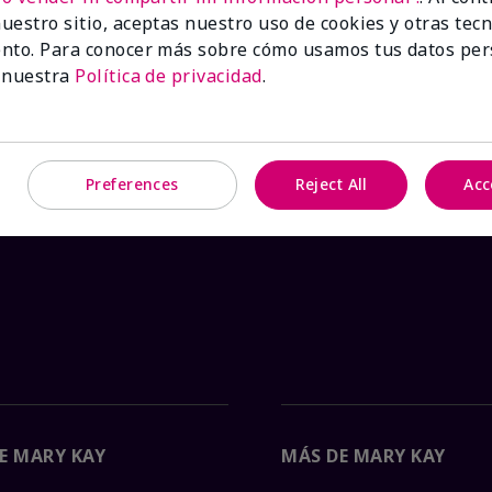
 Product: false
uestro sitio, aceptas nuestro uso de cookies y otras tec
nto. Para conocer más sobre cómo usamos tus datos per
®
te Tea & Citrus Satin Lips
lleva tus labios al paraíso con
 nuestra
Política de privacidad
.
mento. Formulado con manteca de karité y el fresco sabor
os y agrietados en dos pasos sencillos. ¡Tu oasis te espe
Preferences
Reject All
Acc
E MARY KAY
MÁS DE MARY KAY