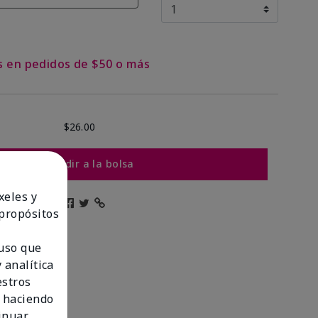
is en pedidos de $50 o más
$26.00
Añadir a la bolsa
xeles y
 propósitos
 uso que
 analítica
estros
 haciendo
tinuar