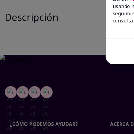
Is New
usando n
seguimie
Descripción
El juego
Whi
consulta
cualquier mo
labios resec
¿CÓMO PODEMOS AYUDAR?
ACERCA D