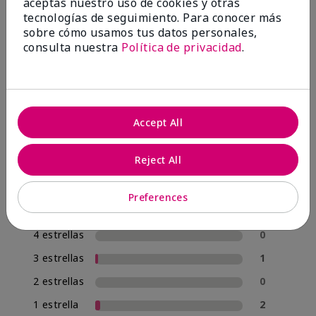
OPINIONES
aceptas nuestro uso de cookies y otras
tecnologías de seguimiento. Para conocer más
sobre cómo usamos tus datos personales,
consulta nuestra
Política de privacidad
.
4.8
57 Reseñas
Escribir Una Opinión
Accept All
95%
Reject All
de los encuestados recomendaría a un amigo.
Preferences
5 estrellas
54
4 estrellas
0
3 estrellas
1
2 estrellas
0
1 estrella
2