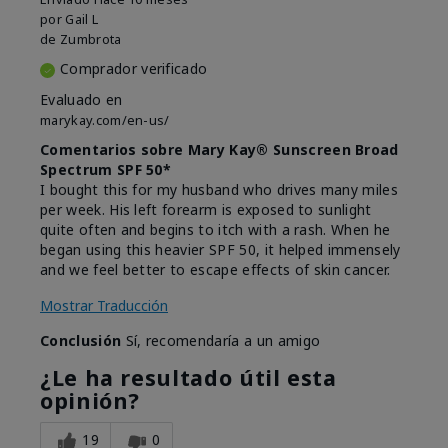
por
Gail L
de
Zumbrota
Comprador verificado
Evaluado en
marykay.com/en-us/
Comentarios sobre Mary Kay® Sunscreen Broad
Spectrum SPF 50*
I bought this for my husband who drives many miles
per week. His left forearm is exposed to sunlight
quite often and begins to itch with a rash. When he
began using this heavier SPF 50, it helped immensely
and we feel better to escape effects of skin cancer.
Mostrar Traducción
Conclusión
Sí, recomendaría a un amigo
¿Le ha resultado útil esta
opinión?
19
0