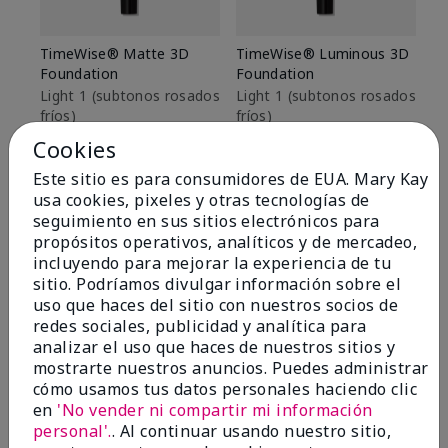
TimeWise® Matte 3D
TimeWise® Luminous 3D
Sk
Foundation
Foundation
De
es
Light 1​ (subtonos rosados
Light 1​ (subtonos rosados
fríos)
fríos)
$9
$28.00
$28.00
Cookies
Este sitio es para consumidores de EUA. Mary Kay
usa cookies, pixeles y otras tecnologías de
seguimiento en sus sitios electrónicos para
propósitos operativos, analíticos y de mercadeo,
incluyendo para mejorar la experiencia de tu
sitio. Podríamos divulgar información sobre el
uso que haces del sitio con nuestros socios de
redes sociales, publicidad y analítica para
analizar el uso que haces de nuestros sitios y
mostrarte nuestros anuncios. Puedes administrar
cómo usamos tus datos personales haciendo clic
en
'No vender ni compartir mi información
personal'.
. Al continuar usando nuestro sitio,