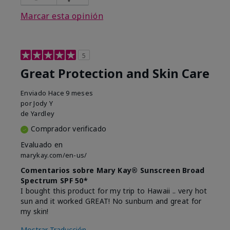
Marcar esta opinión
5
Great Protection and Skin Care
Enviado
Hace 9 meses
por
Jody Y
de
Yardley
Comprador verificado
Evaluado en
marykay.com/en-us/
Comentarios sobre Mary Kay® Sunscreen Broad
Spectrum SPF 50*
I bought this product for my trip to Hawaii .. very hot
sun and it worked GREAT! No sunburn and great for
my skin!
Mostrar Traducción