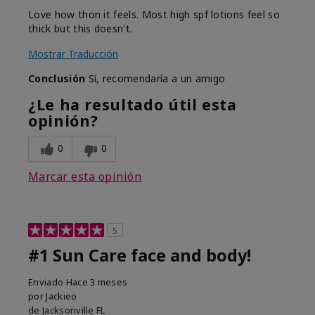
Love how thon it feels. Most high spf lotions feel so
thick but this doesn't.
Mostrar Traducción
Conclusión
Sí, recomendaría a un amigo
¿Le ha resultado útil esta
opinión?
0
0
Marcar esta opinión
5
#1 Sun Care face and body!
Enviado
Hace 3 meses
por
Jackieo
de
Jacksonville FL