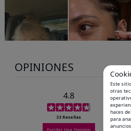
OPINIONES
Cooki
Este sit
otras te
4.8
operativ
experien
haces del
33 Reseñas
para ana
anuncios
Escribir Una Opinión