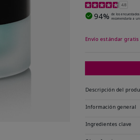
Calificación de clientes 
4.8
94%
de los encuestados
recomendaría a un
Envío estándar grati
Descripción del produ
Información general
Ingredientes clave