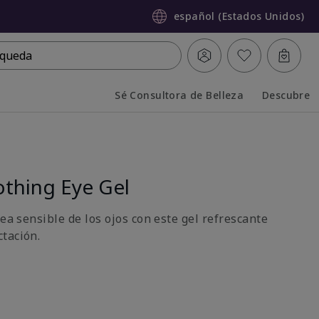
español (Estados Unidos)
queda
Sé Consultora de Belleza
Descubre
Collapsed
Expanded
thing Eye Gel
rea sensible de los ojos con este gel refrescante
tación.