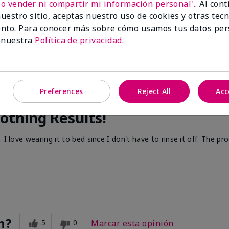
No vender ni compartir mi información personal'.
. Al con
uestro sitio, aceptas nuestro uso de cookies y otras tec
nto. Para conocer más sobre cómo usamos tus datos per
 nuestra
Política de privacidad
.
Preferences
Reject All
Acc
othing Results!
I love wearing it to bed since I don't have to rinse it off. The pr
n?
5
0
Marcar esta opinión