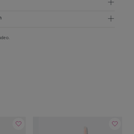
n
udeo.