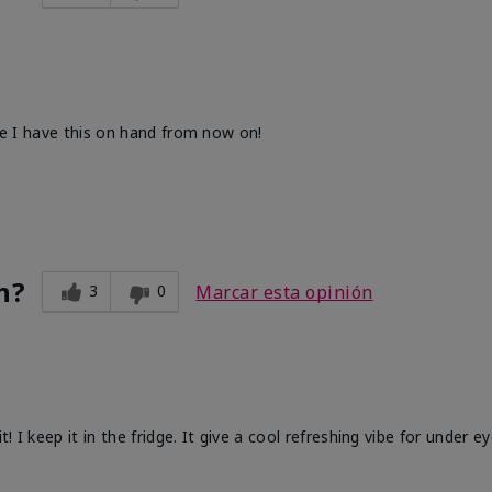
ure I have this on hand from now on!
n?
3
0
Marcar esta opinión
! I keep it in the fridge. It give a cool refreshing vibe for under ey