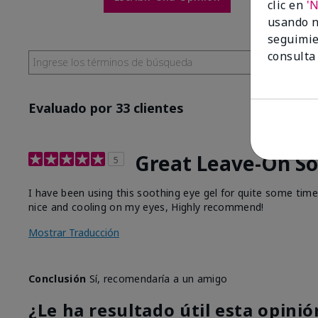
clic en
'
usando n
seguimie
consulta
Evaluado por 33 clientes
Great Leave-On So
5
I have been using this soothing eye gel for quite some time. 
nice and cooling on my eyes, Highly recommend!
Mostrar Traducción
Conclusión
Sí, recomendaría a un amigo
¿Le ha resultado útil esta opinió