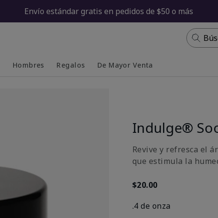
Envío estándar gratis en pedidos de $50 o más
Bús
s
Hombres
Regalos
De Mayor Venta
Collapsed
Expanded
Indulge® Soo
Revive y refresca el á
que estimula la humec
$20.00
.4 de onza