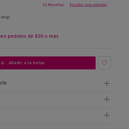
de 4,8 de 5
33 Reseñas
Escribir una opinión
 amigo.
s en pedidos de $50 o más
Añadir a la bolsa
cto