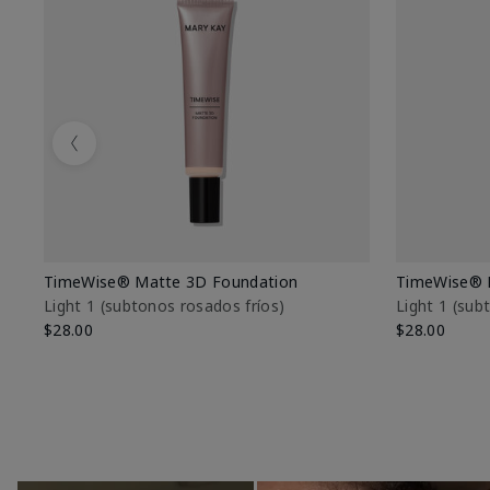
Previous
TimeWise® Matte 3D Foundation
TimeWise® 
Light 1​ (subtonos rosados fríos)
Light 1​ (su
$28.00
$28.00