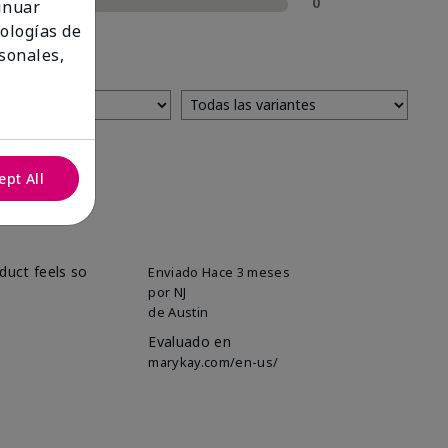
1 estrella
0
tinuar
nologías de
sonales,
ept All
oduct feels so
Enviado
Hace 3 meses
por
NJ
de
Austin
Evaluado en
marykay.com/en-us/