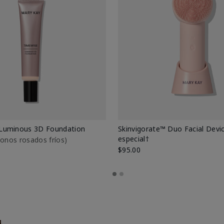
Luminous 3D Foundation
Skinvigorate™ Duo Facial Devic
especial†
btonos rosados fríos)
$95.00