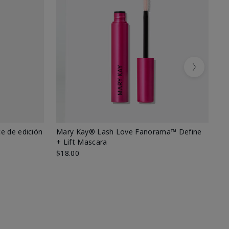
Next
e de edición
Mary Kay® Lash Love Fanorama™ Define
Ma
+ Lift Mascara
Ki
$18.00
$2