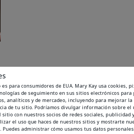
es
io es para consumidores de EUA. Mary Kay usa cookies, pi
cnologías de seguimiento en sus sitios electrónicos para
os, analíticos y de mercadeo, incluyendo para mejorar la
94%
cia de tu sitio. Podríamos divulgar información sobre el
 sitio con nuestros socios de redes sociales, publicidad y
de los encuestados
lizar el uso que haces de nuestros sitios y mostrarte nu
recomendaría a un
. Puedes administrar cómo usamos tus datos personales
amigo.