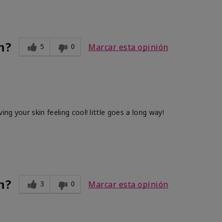
n?
5
0
Marcar esta opinión
ing your skin feeling cool! little goes a long way!
n?
3
0
Marcar esta opinión