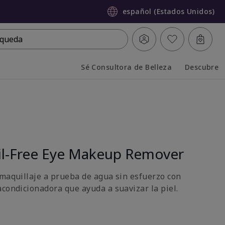
español (Estados Unidos)
queda
Sé Consultora de Belleza
Descubre
Collapsed
Expanded
l-Free Eye Makeup Remover
 maquillaje a prueba de agua sin esfuerzo con
acondicionadora que ayuda a suavizar la piel.