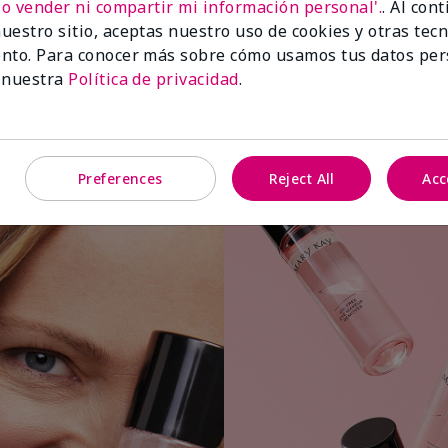
No vender ni compartir mi información personal'.
. Al con
uestro sitio, aceptas nuestro uso de cookies y otras tec
nto. Para conocer más sobre cómo usamos tus datos per
 nuestra
Política de privacidad
.
Aplica una pequeña cantidad a una
bolita o almohadilla de algodón.
Preferences
Reject All
Acc