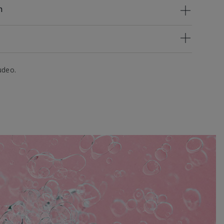
n
udeo.