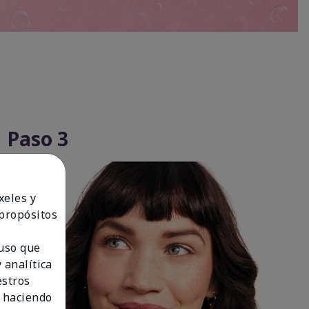
Paso 3
xeles y
 propósitos
 uso que
 analítica
estros
 haciendo