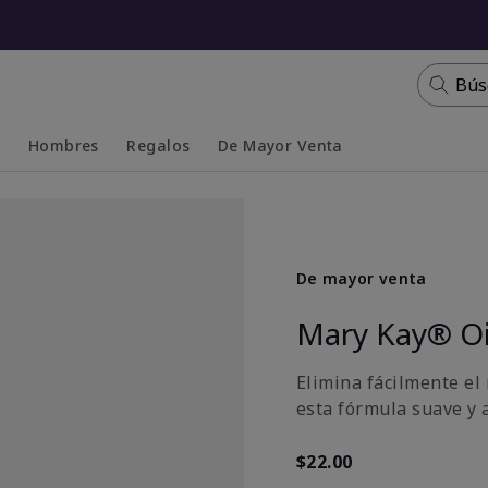
Bús
s
Hombres
Regalos
De Mayor Venta
Collapsed
Expanded
De mayor venta
Mary Kay® Oi
Elimina fácilmente el
esta fórmula suave y 
$22.00