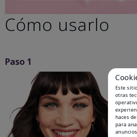
Cómo usarlo
Paso 1
Cooki
Este sit
otras te
operativ
experien
haces del
para ana
anuncios