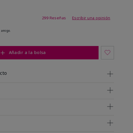
de 4,8 de 5
299 Reseñas
Escribir una opinión
 amigo.
Añadir a la bolsa
cto