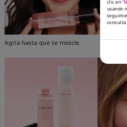
clic en
'
usando n
seguimie
consulta
Agita hasta que se mezcle.