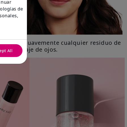
tinuar
nologías de
sonales,
Limpia suavemente cualquier residuo de
maquillaje de ojos.
ept All