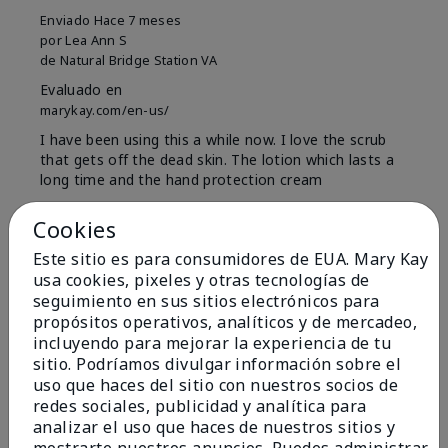
Enviado
Hace 7 meses
por
Lea Ann S
de
Natural Bridge Station VA
Evaluado en
marykay.com/en-us/
I have been using this a while now. I love the scrub
that gets off the dead skin. The lotion which lasts a
long time and the hand protection cream
Mostrar Traducción
Cookies
Conclusión
Sí, recomendaría a un amigo
Este sitio es para consumidores de EUA. Mary Kay
usa cookies, pixeles y otras tecnologías de
¿Le ha resultado útil esta
seguimiento en sus sitios electrónicos para
opinión?
propósitos operativos, analíticos y de mercadeo,
incluyendo para mejorar la experiencia de tu
15
0
sitio. Podríamos divulgar información sobre el
uso que haces del sitio con nuestros socios de
Marcar esta opinión
redes sociales, publicidad y analítica para
analizar el uso que haces de nuestros sitios y
mostrarte nuestros anuncios. Puedes administrar