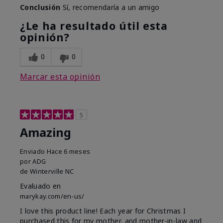
Conclusión
Sí, recomendaría a un amigo
¿Le ha resultado útil esta
opinión?
0
0
Marcar esta opinión
5
Amazing
Enviado
Hace 6 meses
por
ADG
de
Winterville NC
Evaluado en
marykay.com/en-us/
I love this product line! Each year for Christmas I
purchased this for my mother, and mother-in-law and