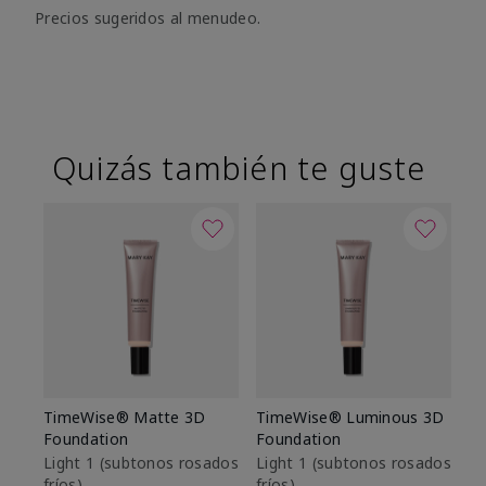
Precios sugeridos al menudeo.
Quizás también te guste
TimeWise® Matte 3D
TimeWise® Luminous 3D
Sk
Foundation
Foundation
De
es
Light 1​ (subtonos rosados
Light 1​ (subtonos rosados
fríos)
fríos)
$9