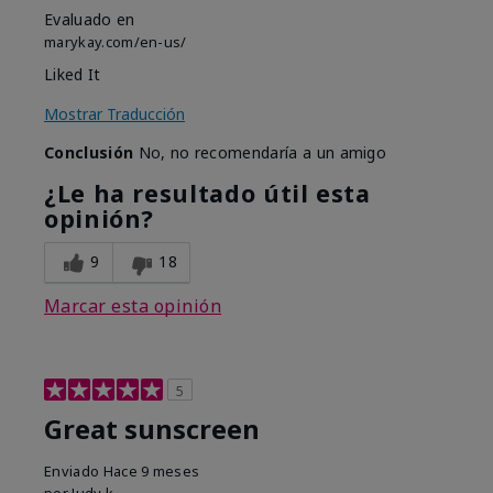
Evaluado en
marykay.com/en-us/
Liked It
Mostrar Traducción
Conclusión
No, no recomendaría a un amigo
¿Le ha resultado útil esta
opinión?
9
18
Marcar esta opinión
5
Great sunscreen
Enviado
Hace 9 meses
por
Judy k