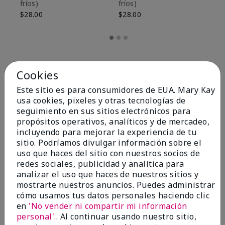
fríos)
fríos)
$9
$28.00
$28.00
Cookies
Este sitio es para consumidores de EUA. Mary Kay
usa cookies, pixeles y otras tecnologías de
seguimiento en sus sitios electrónicos para
propósitos operativos, analíticos y de mercadeo,
incluyendo para mejorar la experiencia de tu
sitio. Podríamos divulgar información sobre el
uso que haces del sitio con nuestros socios de
redes sociales, publicidad y analítica para
OPINIONES
analizar el uso que haces de nuestros sitios y
mostrarte nuestros anuncios. Puedes administrar
cómo usamos tus datos personales haciendo clic
en
'No vender ni compartir mi información
4.8
personal'.
. Al continuar usando nuestro sitio,