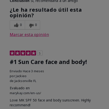
Conclusión
Sí, recomendaría a un amigo
¿Le ha resultado útil esta
opinión?
0
0
Marcar esta opinión
5
#1 Sun Care face and body!
Enviado
Hace 3 meses
por
Jackieo
de
Jacksonville FL
Evaluado en
marykay.com/en-us/
Love MK SPF 50 face and body sunscreen. Highly
recommend!