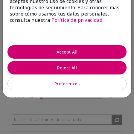
aceptas nuestro uso de cookies y otras
57 Reseñas
tecnologías de seguimiento. Para conocer más
sobre cómo usamos tus datos personales,
Escribir Una Opinión
consulta nuestra
Política de privacidad
.
95%
de los encuestados recomendaría a un amigo.
Accept All
5 estrellas
54
4 estrellas
0
Reject All
3 estrellas
1
Preferences
2 estrellas
0
1 estrella
2