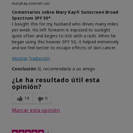
marykay.com/en-us/
Comentarios sobre Mary Kay® Sunscreen Broad
Spectrum SPF 50*
I bought this for my husband who drives many miles
per week. His left forearm is exposed to sunlight
quite often and begins to itch with a rash. When he
began using this heavier SPF 50, it helped immensely
and we feel better to escape effects of skin cancer.
Mostrar Traducción
Conclusión
Sí, recomendaría a un amigo
¿Le ha resultado útil esta
opinión?
19
0
Marcar esta opinión
5