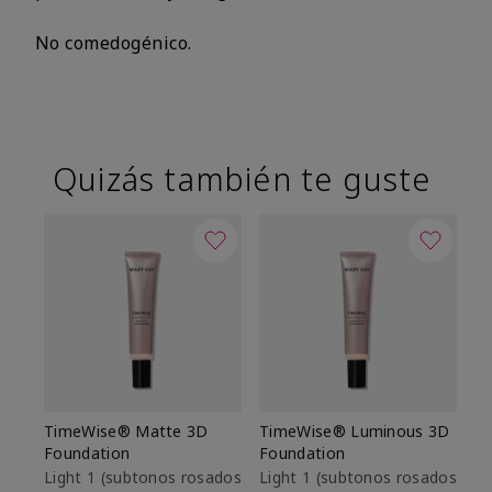
No comedogénico.
Quizás también te guste
TimeWise® Matte 3D
TimeWise® Luminous 3D
Sk
Foundation
Foundation
De
es
Light 1​ (subtonos rosados
Light 1​ (subtonos rosados