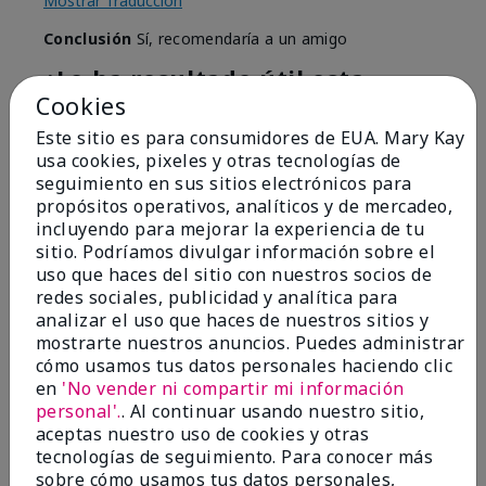
Mostrar Traducción
Conclusión
Sí, recomendaría a un amigo
¿Le ha resultado útil esta
opinión?
Cookies
Este sitio es para consumidores de EUA. Mary Kay
1
0
usa cookies, pixeles y otras tecnologías de
seguimiento en sus sitios electrónicos para
Marcar esta opinión
propósitos operativos, analíticos y de mercadeo,
incluyendo para mejorar la experiencia de tu
sitio. Podríamos divulgar información sobre el
uso que haces del sitio con nuestros socios de
5
redes sociales, publicidad y analítica para
Best Shower Gel
analizar el uso que haces de nuestros sitios y
mostrarte nuestros anuncios. Puedes administrar
Enviado
Hace 1 año
cómo usamos tus datos personales haciendo clic
por
Sunshine
en
'No vender ni compartir mi información
de
Chesapeake, VA
personal'.
. Al continuar usando nuestro sitio,
Comprador verificado
aceptas nuestro uso de cookies y otras
tecnologías de seguimiento. Para conocer más
Evaluado en
sobre cómo usamos tus datos personales,
marykay.com/en-us/