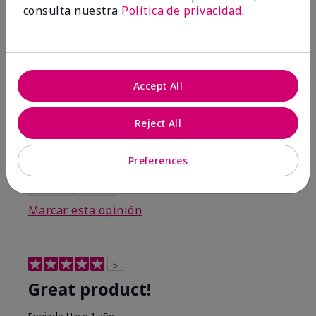
consulta nuestra
Política de privacidad
.
Comentarios sobre Mary Kay® Berry & Vanilla
Scented Shower Gel
I am so happy that I purchased the gel along with
the lotion.
Accept All
Mostrar Traducción
Conclusión
Sí, recomendaría a un amigo
Reject All
¿Le ha resultado útil esta
opinión?
Preferences
0
0
Marcar esta opinión
5
Great product!