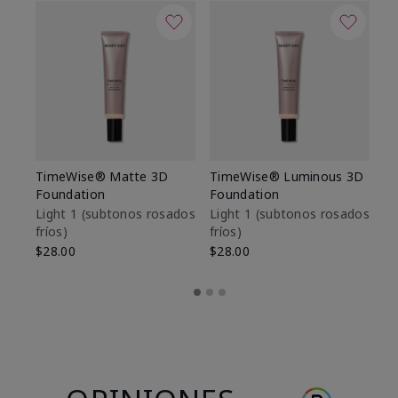
TimeWise® Matte 3D
TimeWise® Luminous 3D
Sk
Foundation
Foundation
De
es
Light 1​ (subtonos rosados
Light 1​ (subtonos rosados
fríos)
fríos)
$9
$28.00
$28.00