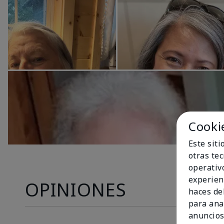
Cooki
Este sit
otras te
operativ
experien
OPINIONES
haces del
para ana
anuncios