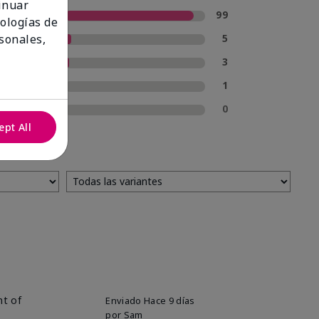
tinuar
5 estrellas
99
nologías de
4 estrellas
5
sonales,
3 estrellas
3
2 estrellas
1
1 estrella
0
ept All
nt of
Enviado
Hace 9 días
por
Sam