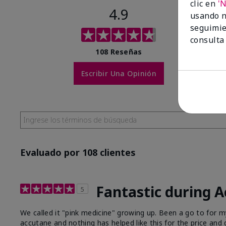
clic en
'
4.9
usando n
seguimie
consulta
108 Reseñas
Escribir Una Opinión
Evaluado por 108 clientes
Fantastic during 
5
We called it "pink medicine" growing up. Been a go to for
accutane and nothing has helped like this for the price and q