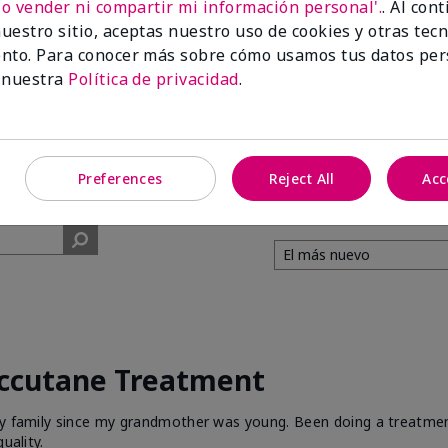
No vender ni compartir mi información personal'.
. Al con
uestro sitio, aceptas nuestro uso de cookies y otras tec
99%
nto. Para conocer más sobre cómo usamos tus datos per
 nuestra
Política de privacidad
.
de los encuestados
recomendaría a un
amigo.
Preferences
Reject All
Acc
Accutane Treatment
 my family since my grandmother was young. Been doing a treatme
uality.