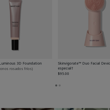
Luminous 3D Foundation
Skinvigorate™ Duo Facial Devic
especial†
btonos rosados fríos)
$95.00