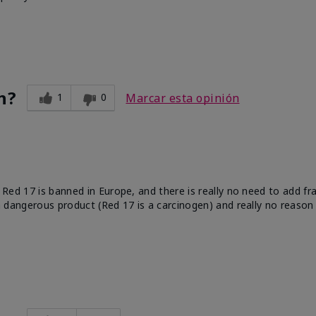
n?
1
0
Marcar esta opinión
e. Red 17 is banned in Europe, and there is really no need to add f
 a dangerous product (Red 17 is a carcinogen) and really no reason 