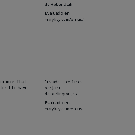
de
Heber Utah
Evaluado en
marykay.com/en-us/
ragrance. That
Enviado
Hace 1 mes
for it to have
por
Jami
de
Burlington, KY
Evaluado en
marykay.com/en-us/