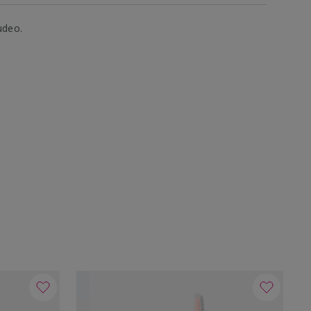
udeo.