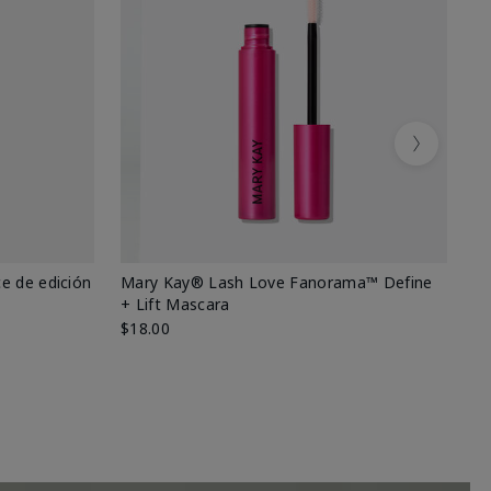
Next
e de edición
Mary Kay® Lash Love Fanorama™ Define
Ma
+ Lift Mascara
Ki
$18.00
$2