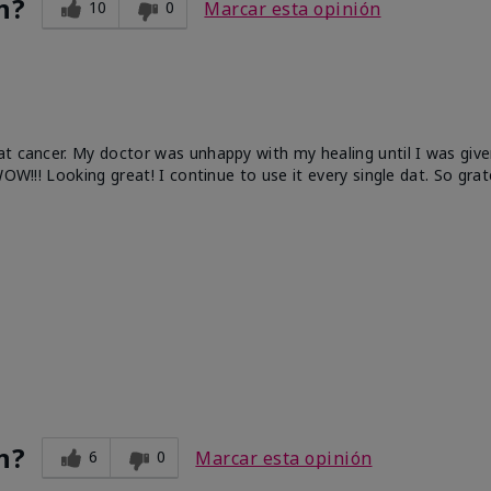
n?
10
0
Marcar esta opinión
at cancer. My doctor was unhappy with my healing until I was give
OW!!! Looking great! I continue to use it every single dat. So grat
n?
6
0
Marcar esta opinión