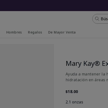
Bús
s
Hombres
Regalos
De Mayor Venta
Collapsed
Expanded
Mary Kay® Ex
Ayuda a mantener la h
hidratación en áreas 
$18.00
2.1 onzas