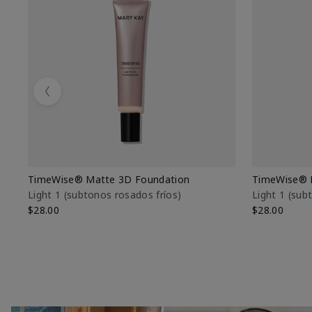
Previous
TimeWise® Matte 3D Foundation
TimeWise® 
Light 1​ (subtonos rosados fríos)
Light 1​ (su
$28.00
$28.00