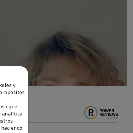
xeles y
 propósitos
 uso que
 analítica
estros
 haciendo