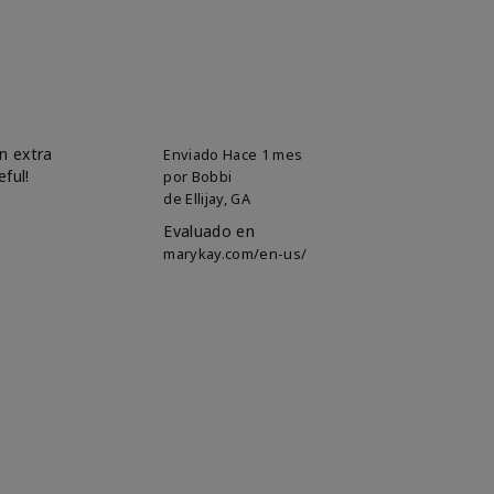
n extra
Enviado
Hace 1 mes
eful!
por
Bobbi
de
Ellijay, GA
Evaluado en
marykay.com/en-us/