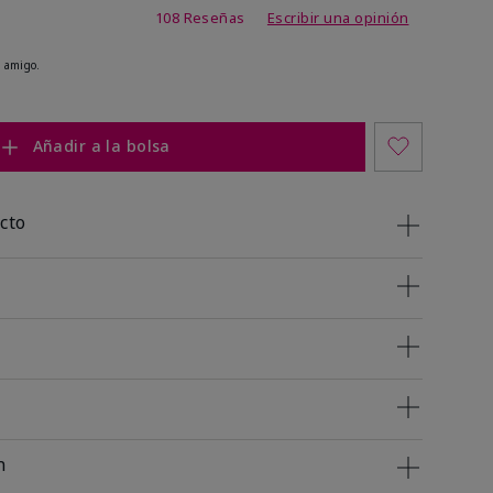
 de 5 de 5
108 Reseñas
Escribir una opinión
 amigo.
Añadir a la bolsa
cto
n