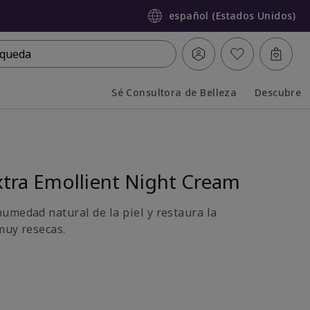
español (Estados Unidos)
queda
Sé Consultora de Belleza
Descubre
Collapsed
Expanded
tra Emollient Night Cream
umedad natural de la piel y restaura la
muy resecas.